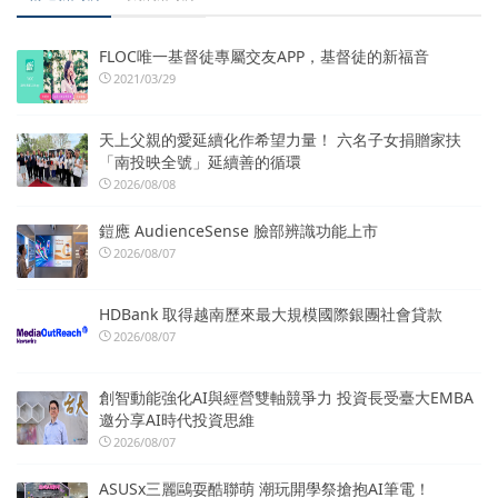
FLOC唯一基督徒專屬交友APP，基督徒的新福音
2021/03/29
天上父親的愛延續化作希望力量！ 六名子女捐贈家扶
「南投映全號」延續善的循環
2026/08/08
鎧應 AudienceSense 臉部辨識功能上市
2026/08/07
HDBank 取得越南歷來最大規模國際銀團社會貸款
2026/08/07
創智動能強化AI與經營雙軸競爭力 投資長受臺大EMBA
邀分享AI時代投資思維
2026/08/07
ASUSx三麗鷗耍酷聯萌 潮玩開學祭搶抱AI筆電！