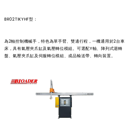
BR02TIKYHF型：
為2軸控制機械手，特色為單手臂、雙邊行程，一機通用於2台車
床，具有氣壓夾爪缸及氣壓轉位模組。可選配Y軸、陣列式迴轉
盤、氣壓夾爪缸及伺服轉位模組、成品輸送帶、轉向裝置。