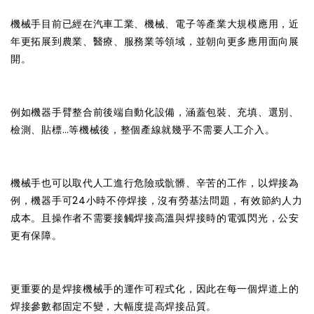
機械手目前已經在汽車工業、機械、電子等產業大規模應用，近
年更拓展到農業、醫療、服務業等領域，並朝向更多應用面向展
開。
例如機器手臂整合前後端自動化設備，涵蓋包裝、充填、選別、
檢測、貼標…等機械後，整個產線就幾乎不需要人工介入。
機械手也可以取代人工進行危險或骯髒、辛苦的工作，以焊接為
例，機器手可24小時不停焊接，沒有勞基法問題，有效節約人力
成本。且操作者不需要接觸焊接高溫與焊接時的電弧閃光，公安
更有保障。
更重要的是焊接機械手的運作可程式化，因此在每一個焊道上的
焊接參數都固定不變，大幅度提高焊接品質。