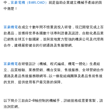
中，
富豪電機（BARLOAD）
就是協助企業建立機械手產線的箇
中翹楚！
富豪機電
在成立十數年間不惜重資投入研發，現已開發完成上百
款產品，並獲得世界各國數十項專利證書及認證。自動化產品業
已銷售全球五十餘國家，並與當地實力堅強的機床公司及代理商
合作，建構嚴密健全的行銷通路及售服聯網。
富豪機電
在研發設計（機械、程式編成、機電一體化）生產組
立、品質檢驗、業務營銷、機台安裝、售後服務、全球營銷合作
通路及產品售後服務聯網等…以一條龍組織團隊及產品售前售後
的支持、提供使用客戶最完善的保障。
以下簡介三款由2~8軸控制的機械手，詳細規格或需要客製，請
洽詢官網。