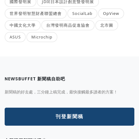
國際發明展
JDIE日本設計創意暨發明展
世界發明智慧財產聯盟總會
SocialLab
OpView
中國文化大學
台灣發明商品促進協會
北市圖
ASUS
Microchip
NEWSBUFFET 新聞稿自助吧
新聞稿的好去處，三分鐘上稿完成，最快接觸最多讀者的方案！
刊登新聞稿