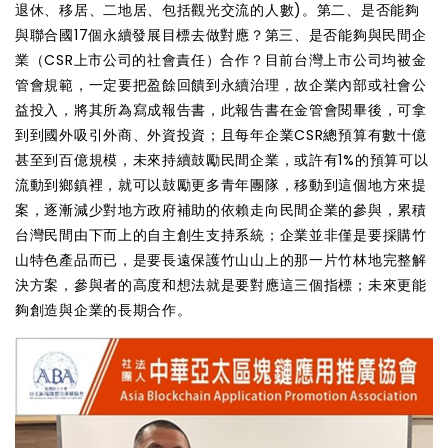
退休、移居、二地居、包括觀光交流的人數)。第二、是否能夠
與聯合國17個永續發展目標去做對應？第三、是否能夠與民間企
業（CSR上市公司的社會責任）合作？目前台灣上市公司均被金
管會規範，一定要把盈餘回饋到永續治理，故企業內部或社會公
益投入，將其所為寫成報告書，此報告書在金管會閱畢後，可拿
到到國外吸引外商、外資投資；且每年企業CSR總預算有數十億
甚至到百億規模，未來持續鼓勵民間企業，或許有1%的預算可以
流動到鄉鎮裡，就可以鼓勵更多青年團隊，移動到這個地方來提
案，逐漸減少對地方政府補助的依賴走向民間企業的參與，累積
台灣民間由下而上的自主創生支持系統；企業並非僅是要採購竹
山特色產品而已，是要長遠保護竹山山上的那一片竹林地完整解
決方案，參與者的高度和想法就是要對應這三個指標；未來更能
夠創造與企業的長期合作。