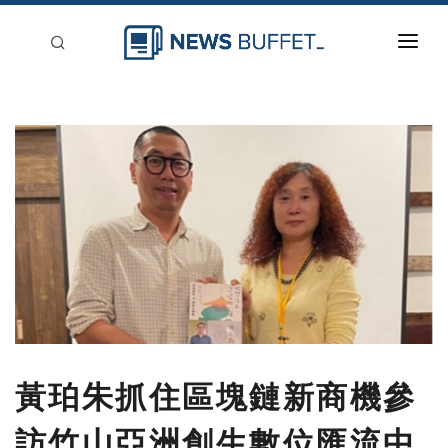
回到首頁
新聞稿分類
登入
刊登
黃珀朱抓住區塊鏈新商機參
訪竹山亞洲創生數位匯流中