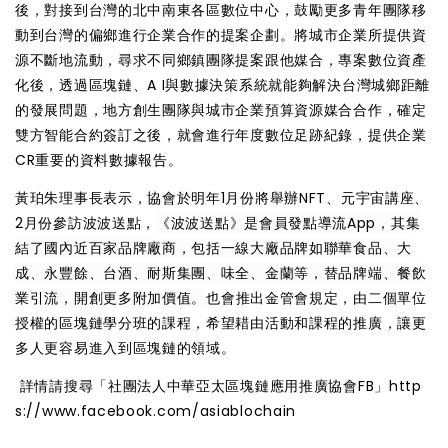
後，對接到台灣的北中南東各區數位中心，鼓勵更多青年團隊移
動到台灣的偏鄉進行企業合作的提案企劃。將城市企業所提供資
源不斷地流動，尋求不同鄉鎮團隊提案跟他媒合，專案數位資產
化後，透過區塊鏈、A I與數據決策系統就能夠解決台灣城鄉距離
的發展問題，地方創生團隊與城市企業預算資源媒合合作，確定
雙方智能合約簽訂之後，就會進行年度數位足跡紀錄，提供企業
CR重要的資料數據報告。
黃珀朱理事長表示，協會於明年1月份將舉辦NFT、元宇宙講座、
2月份參訪波波送點，
《波波送點》是會員發點導流App，其集
結了國內近百家品牌廠商，包括一線大廠品牌如聯華食品、大
成、永豐餘、台酒、耐斯集團、味全、金蘭等，替品牌端、餐飲
業引流，開創更多附加價值。
也會推出金管會規定，由二個單位
授權的區塊鏈學分班的課程，希望耤由活動和課程的推廣，讓更
多人更容易進入到區塊鏈的領域。
詳情請搜尋「社團法人中華亞太區塊鏈應用推廣協會FB」
http
s://www.facebook.com/asiablochain