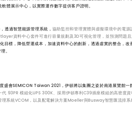
統軟體展示中心，以實際運作數字提供客戶證明。
勢，透過智慧能源管理系統，
協助監控和管理實體與虛擬環境中的電源
htlayer資料中心套件可進行容量規劃及3D可視化管理，並預測問題
視化目標，降低營運成本，加速資料中心的創新，透過虛實的整合，改
管理。
年度盛會SEMICON Taiwan 2021，伊頓將以集團之姿於南港展覽館
代 93PR 模組化UPS 300K、採用伊頓專利C39插座模組的高密度
理系統VCOM，以及配電解決方案Moeller與Busway智慧匯流排