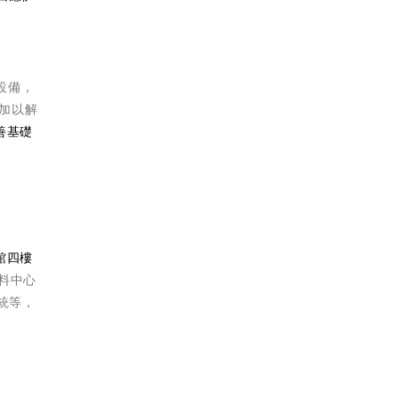
設備，
且加以解
善基礎
一館四樓
資料中心
系統等，