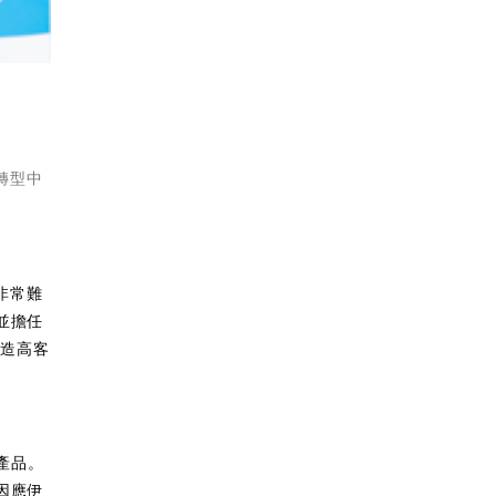
轉型中
非常難
並擔任
打造高客
。
化產品。
因應伊