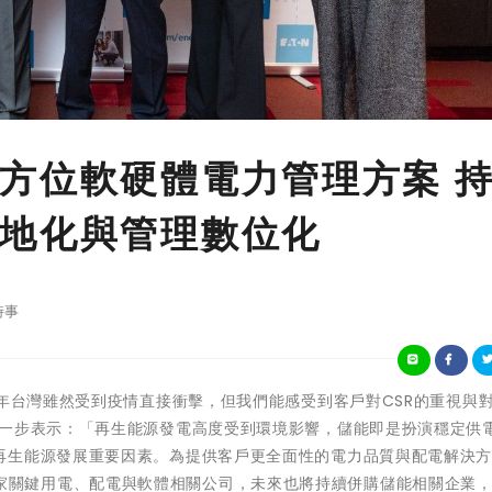
方位軟硬體電力管理方案 
地化與管理數位化
時事
1年台灣雖然受到疫情直接衝擊，但我們能感受到客戶對CSR的重視與對
進一步表示：「再生能源發電高度受到環境影響，儲能即是扮演穩定供
再生能源發展重要因素。為提供客戶更全面性的電力品質與配電解決
OPI等九家關鍵用電、配電與軟體相關公司，未來也將持續併購儲能相關企業