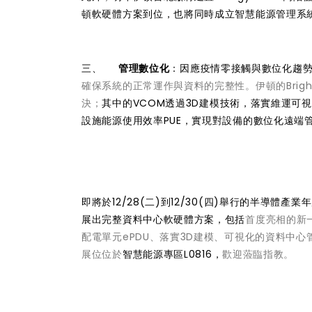
頓軟硬體方案到位，也將同時成立智慧能源管理系
三、
管理數位化
：因應疫情零接觸與數位化趨
確保系統的正常運作與資料的完整性。伊頓的Brig
決；
其中的VCOM透過3D建模技術，落實維運可
設施能源使用效率PUE，實現對設備的數位化遠端
即將於12/28(二)到12/30(四)舉行的半導體產業
展出完整資料中心軟硬體方案，包括
首度亮相的新一
配電單元ePDU、落實3D建模、可視化的資料中心管
展位位於
智慧能源專區L0816
，
歡迎蒞臨指教。