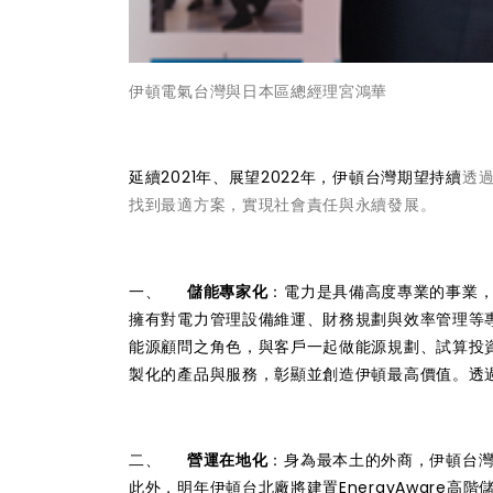
伊頓電氣台灣與日本區總經理宮鴻華
延續2021年、展望2022年，伊頓台灣期望持續
透
找到最適方案，實現社會責任與永續發展。
一、
儲能專家化
：電力是具備高度專業的事業
擁有對電力管理設備維運、財務規劃與效率管理等專業
能源顧問之角色，與客戶一起做能源規劃、試算投
製化的產品與服務，彰顯並創造伊頓最高價值。透
二、
營運在地化
：身為最本土的外商，伊頓台灣持
此外，明年伊頓台北廠將建置EnergyAware