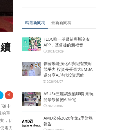
精選新聞稿
最新新聞稿
FLOC唯一基督徒專屬交友
持續
APP，基督徒的新福音
2021/03/29
創智動能強化AI與經營雙軸
競爭力 投資長受臺大EMBA
邀分享AI時代投資思維
2026/08/07
ASUSx三麗鷗耍酷聯萌 潮玩
開學祭搶抱AI筆電！
”碳中
2026/08/07
電的重
AMD公佈2026年第2季財務
方案，伊
報告
，使電力