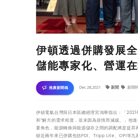
伊頓透過併購發展全
儲能專家化、營運在
Dec 28,2021
新聞
新聞
推廣新聞稿
伊頓電氣台灣與日本區總經理宮鴻華指出：「202
和”解方的需求程度，並未因為疫情而減緩。」他
要角色，能源轉換與能源儲存之間的調配將是提昇
頓近兩年來已併購包括PDI、Tripp Lite、