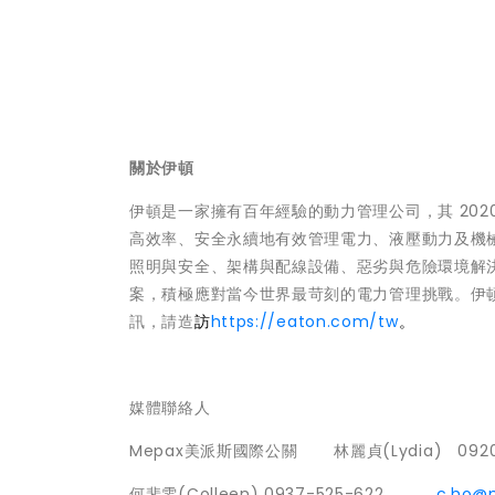
關於伊頓
伊頓是一家擁有百年經驗的動力管理公司，其 202
高效率、安全永續地有效管理電力、液壓動力及機
照明與安全、架構與配線設備、惡劣與危險環境解
案，積極應對當今世界最苛刻的電力管理挑戰。伊頓擁
訊，請造
訪
https://eaton.com/tw
。
媒體聯絡人
Mepax美派斯國際公關 林麗貞(Lydia) 0
何斐雯(Colleen) 0937-525-622
c.ho@