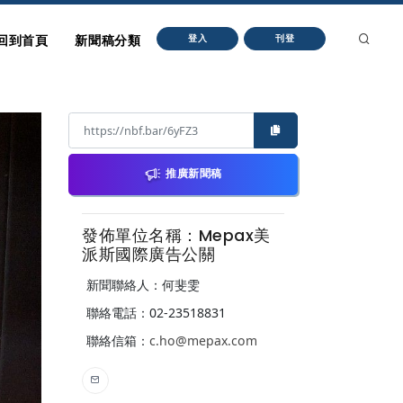
回到首頁
新聞稿分類
登入
刊登
推廣新聞稿
發佈單位名稱：Mepax美
派斯國際廣告公關
新聞聯絡人：何斐雯
聯絡電話：02-23518831
聯絡信箱：
c.ho@mepax.com