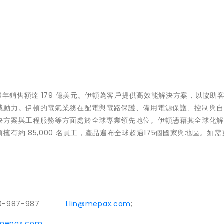
0年銷售額達 179 億美元。伊頓為客戶提供高效能解決方案，以協助
械動力。伊頓的電氣業務在配電與電路保護、備用電源保護、控制與
決方案與工程服務等方面處於全球專業領先地位。伊頓憑藉其全球化
有約 85,000 名員工，產品遍布全球超過175個國家與地區。如需
920-987-987
l.lin@mepax.com
;
mepax.com