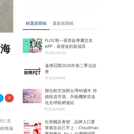
精選新聞稿
最新新聞稿
FLOC唯一基督徒專屬交友
，海
APP，基督徒的新福音
2021/03/29
遠傳召開2026年第二季法說
會
2026/08/06
聯合航空深耕台灣40週年 持
續投資市場、升級機隊並強
化全球航網連結
2026/08/06
同仁至
社群觸及會變，品牌入口要
掌握在自己手上：Cloudmax
將綠蠵龜
匯智推出 .tw／.台灣網域限