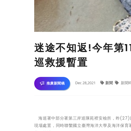
迷途不知返!今年第
巡救援暫置
Dec 28,2021
新聞
新聞
推廣新聞稿
海巡署中部分署第三岸巡隊苑裡安檢所，昨(27)
現場處置，同時聯繫國立臺灣海洋大學及海洋保育