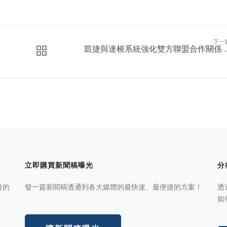
下一
凱捷與達梭系統強化雙方聯盟合作關係 ..
立即購買新聞稿曝光
分
者的
發一篇新聞稿透通到各大媒體的最快速、最便捷的方案！
透
如