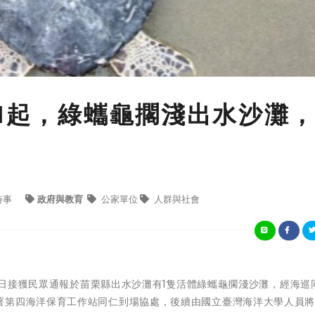
11起，綠蠵龜擱淺出水沙灘
時事
政府與教育
公家單位
人群與社會
日接獲民眾通報於苗栗縣出水沙灘有1隻活體綠蠵龜擱淺沙灘，經海巡
署第四海洋保育工作站同仁到場協處，後續由國立臺灣海洋大學人員