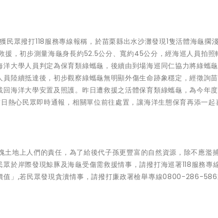
部接獲民眾撥打118服務專線報稱，於苗栗縣出水沙灘發現1隻活體海龜擱
救援，初步測量海龜身長約52.5公分、寬約45公分，經海巡人員拍照
海洋大學人員判定為保育類綠蠵龜，後續由到場海巡同仁協力將綠蠵
人員陸續抵達後，初步觀察綠蠵龜無明顯外傷生命跡象穩定，經徵詢
載回海洋大學安置及照護。昨日遭救援之活體保育類綠蠵龜，為今年
昨日熱心民眾即時通報，相關單位前往處置，讓海洋生態保育再添一起
塊土地上人們的責任，為了給後代子孫更豐富的自然資源，除不應濫
眾於岸際發現鯨豚及海龜受傷需救援情事，請撥打海巡署118服務專
」,若民眾發現貪瀆情事，請撥打廉政署檢舉專線0800-286-58