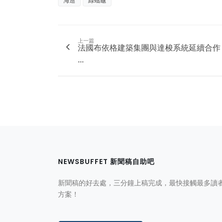
海巡
綠蠵龜
上一篇
法國布依格建築集團與達梭系統延續合作
...
NEWSBUFFET 新聞稿自助吧
新聞稿的好去處，三分鐘上稿完成，最快接觸最多讀
方案！