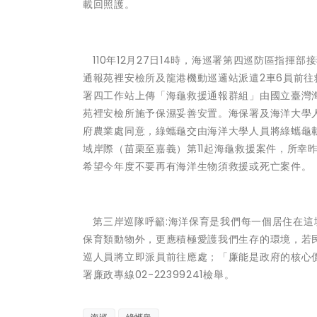
載回照護。
110年12月27日14時，海巡署第四巡防區指揮
通報苑裡安檢所及龍港機動巡邏站派遣2車6員前往
署四工作站上傳「海龜救援通報群組」由國立臺灣
苑裡安檢所施予保濕妥善安置。海保署及海洋大學
府農業處同意，綠蠵龜交由海洋大學人員將綠蠵龜
域岸際（苗栗至嘉義）第11起海龜救援案件，所幸
希望今年度不要再有海洋生物須救援或死亡案件。
第三岸巡隊呼籲:海洋保育是我們每一個居住在這
保育類動物外，更應積極愛護我們生存的環境，若民
巡人員將立即派員前往應處；「廉能是政府的核心價值
署廉政專線02-22399241檢舉。