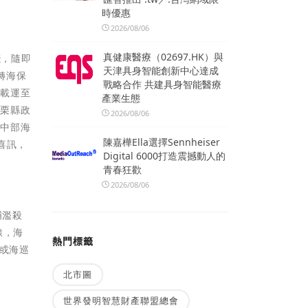
時優惠
2026/08/06
真健康醫療（02697.HK）與
淺，隨即
天津具身智能創新中心達成
轉海保
戰略合作 共建具身智能醫療
龜載運至
產業生態
苗栗縣政
2026/08/06
度中部海
陳嘉樺Ella選擇Sennheiser
喜訊，
Digital 6000打造震撼動人的
青春狂歡
2026/08/06
捕濫殺
線，海
熱門標籤
6或海巡
北市圖
世界發明智慧財產聯盟總會