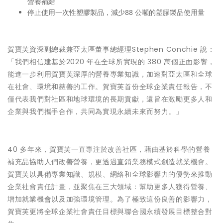
營養補給
停止使用一次性塑膠製品，減少88 公噸的塑膠製品使用量
賀寶芙資深副總裁兼亞太區董事總經理Stephen Conchie 說：
「我們相信建基於2020 年在全球所實現的 380 萬個正面影響，
能進一步利用賀寶芙深厚的營養專業知識，加速對亞太區和全球
在社會、環境和慈善的工作。賀寶芙首份全球企業責任報告，不
僅代表我們對社區和地球環境的長期貢獻，還旨在激勵更多人和
企業與我們攜手合作，共同為實現永續未來而努力。」
40 多年來，賀寶芙一直專注於改善社區，藉由基於科學的營養
補充品協助人們改善營養，更透過直銷業務模式創造就業機會。
賀寶芙以具備專業知識、規模、網絡和全球影響力的優勢來推動
企業社會責任計畫，並聚焦在三大領域：幫助更多人獲得營養、
增加就業機會以及加強環境管理。為了極致這份良善的影響力，
賀寶芙更將全球企業社會責任目標與聯合國永續發展目標整合對