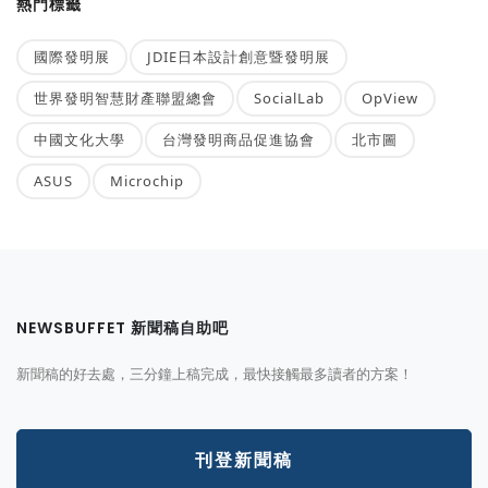
熱門標籤
國際發明展
JDIE日本設計創意暨發明展
世界發明智慧財產聯盟總會
SocialLab
OpView
中國文化大學
台灣發明商品促進協會
北市圖
ASUS
Microchip
NEWSBUFFET 新聞稿自助吧
新聞稿的好去處，三分鐘上稿完成，最快接觸最多讀者的方案！
刊登新聞稿