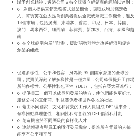
賦予創業精神
，透過公司支持全球獨立經銷商的經驗以達到：
o 為個人提供直銷業務模式就業機會，賺取或增加穩定收
入。賀寶芙在亞太區為創業者提供全職或兼職工作機會，遍及
14個市場，包括澳洲、柬埔寨、香港、印尼、日本、韓國、
澳門、馬來西亞、紐西蘭、菲律賓、新加坡、台灣、泰國和越
南
o 在全球範圍內展開計劃，援助弱勢群體之改善經濟和促進
創業的組織
促進多樣性、公平和包容，
身為於 95 個國家營運的全球公
司，賀寶芙深刻了解多樣性是一種力量，公司確保提升工作場
所的多樣性、公平性和包容性（DEI），包括在亞太區進行：
o 提供員工一個可以成長和發展的地方，使他們能夠更好地
服務公司的直銷商、利益關係者和世界各地的社區
o 藉由不同國家、文化和背景的工作人員組成 DEI 理事會，
領導推動具理想性、相關性和有意義的 DEI 倡議和計劃
o 創造機會於不同層級的多樣化人才
o 連結領導者與員工的職涯發展機會，促進所有背景的人都
能享有公平和平等