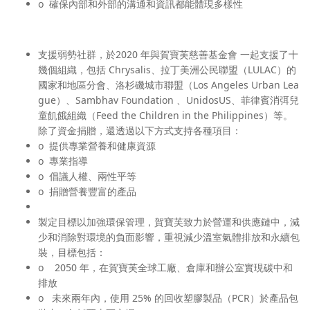
o 確保內部和外部的溝通和資訊都能體現多樣性
支援弱勢社群
，於2020 年與賀寶芙慈善基金會 一起支援了十
幾個組織，包括 Chrysalis、拉丁美洲公民聯盟（LULAC）的
國家和地區分會、洛杉磯城市聯盟（Los Angeles Urban Lea
gue）、Sambhav Foundation 、UnidosUS、菲律賓消弭兒
童飢餓組織（Feed the Children in the Philippines）等。
除了資金捐贈，還透過以下方式支持各種項目：
o 提供專業營養和健康資源
o 專業指導
o 倡議人權、兩性平等
o 捐贈營養豐富的產品
製定目標以加強環保管理，
賀寶芙致力於營運和供應鏈中，減
少和消除對環境的負面影響，重視減少溫室氣體排放和永續包
裝，目標包括：
o 2050 年，在賀寶芙全球工廠、倉庫和辦公室實現碳中和
排放
o 未來兩年內，使用 25% 的回收塑膠製品（PCR）於產品包