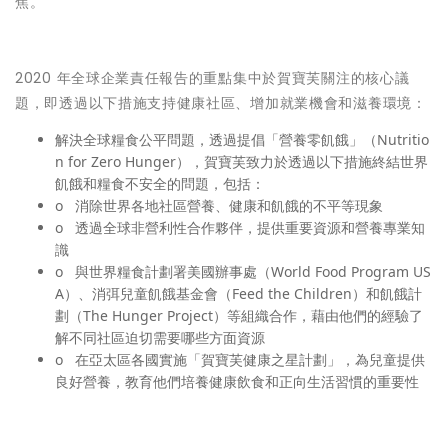
焦。
2020 年全球企業責任報告的重點集中於賀寶芙關注的核心議
題，即透過以下措施支持健康社區、增加就業機會和滋養環境：
解決全球糧食公平問題
，透過提倡「營養零飢餓」（Nutritio
n for Zero Hunger），賀寶芙致力於透過以下措施終結世界
飢餓和糧食不安全的問題，包括：
o 消除世界各地社區營養、健康和飢餓的不平等現象
o 透過全球非營利性合作夥伴，提供重要資源和營養專業知
識
o 與世界糧食計劃署美國辦事處（World Food Program US
A）、消弭兒童飢餓基金會（Feed the Children）和飢餓計
劃（The Hunger Project）等組織合作，藉由他們的經驗了
解不同社區迫切需要哪些方面資源
o 在亞太區各國實施「賀寶芙健康之星計劃」，為兒童提供
良好營養，教育他們培養健康飲食和正向生活習慣的重要性