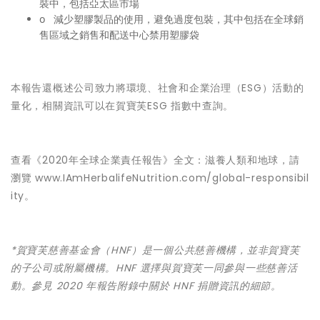
裝中，包括亞太區市場
o 減少塑膠製品的使用，避免過度包裝，其中包括在全球銷
售區域之銷售和配送中心禁用塑膠袋
本報告還概述公司致力將環境、社會和企業治理（ESG）活動的
量化，相關資訊可以在賀寶芙
ESG 指數
中查詢。
查看《2020年全球企業責任報告》全文：滋養人類和地球，請
瀏覽
www.IAmHerbalifeNutrition.com/global-responsibil
ity
。
*賀寶芙慈善基金會（HNF）是一個公共慈善機構，並非賀寶芙
的子公司或附屬機構。HNF 選擇與賀寶芙一同參與一些慈善活
動。參見 2020 年報告附錄中關於 HNF 捐贈資訊的細節。