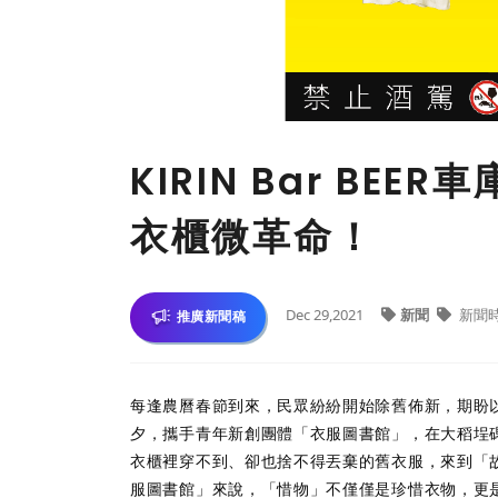
KIRIN Bar BE
衣櫃微革命！
Dec 29,2021
新聞
新聞
推廣新聞稿
每逢農曆春節到來，民眾紛紛開始除舊佈新，期盼以新氣
夕，攜手青年新創團體「衣服圖書館」，在大稻埕碼
衣櫃裡穿不到、卻也捨不得丟棄的舊衣服，來到「故
服圖書館」來說，「惜物」不僅僅是珍惜衣物，更是