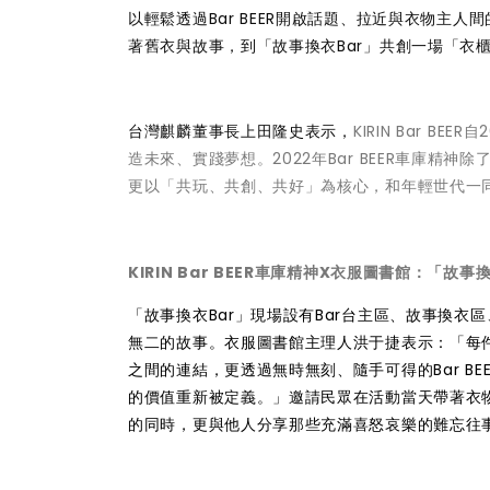
以輕鬆透過Bar BEER開啟話題、拉近與衣物主人
著舊衣與故事，到「故事換衣Bar」共創一場「衣
台灣麒麟董事長上田隆史表示，
KIRIN Bar 
造未來、實踐夢想。2022年Bar BEER車庫精
更以「共玩、共創、共好」為核心，和年輕世代一
KIRIN Bar BEER車庫精神X衣服圖書館：「故
「故事換衣Bar」現場設有Bar台主區、故事換
無二的故事。衣服圖書館主理人洪于捷表示：「每
之間的連結，更透過無時無刻、隨手可得的Bar B
的價值重新被定義。」邀請民眾在活動當天帶著衣物至現
的同時，更與他人分享那些充滿喜怒哀樂的難忘往