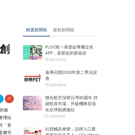
精選新聞稿
最新新聞稿
共創
FLOC唯一基督徒專屬交友
APP，基督徒的新福音
2021/03/29
遠傳召開2026年第二季法說
會
2026/08/06
聯合航空深耕台灣40週年 持
續投資市場、升級機隊並強
化全球航網連結
衣的前
2026/08/06
整理出
對「衣
社群觸及會變，品牌入口要
眾將可
掌握在自己手上：Cloudmax