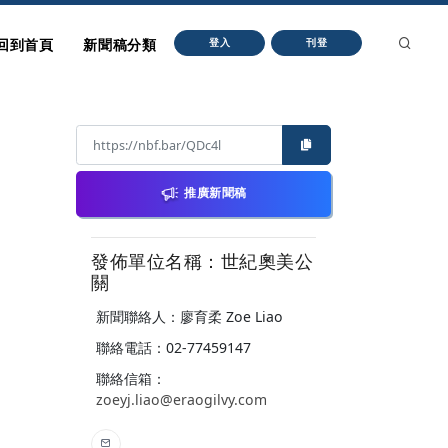
回到首頁
新聞稿分類
登入
刊登
推廣新聞稿
發佈單位名稱：世紀奧美公
關
新聞聯絡人：廖育柔 Zoe Liao
聯絡電話：02-77459147
聯絡信箱：
zoeyj.liao@eraogilvy.com