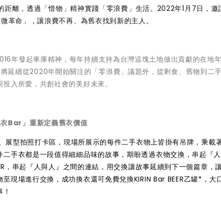
間的距離，透過「惜物」精神實踐「零浪費」生活。2022年1月7日，邀
櫃微革命」，讓浪費不再、為舊衣找到新的主人。
BEER自2016年發起車庫精神，每年持續支持為台灣這塊土地做出貢獻的在地
神除了將延續從2020年開始關注的「零浪費」議題外，從剩食、舊物到二
同投入所愛，共創社會的美好未來。
事換衣Bar」重新定義舊衣價值
衣區、展型拍照打卡區，現場所展示的每件二手衣物上皆掛有吊牌，乘載
件二手衣都是一段值得細細品味的故事，期盼透過衣物交換，串起『
EER，串起『人與人』之間的連結，用交換讓故事延續到下一個篇章，
場進行交換，成功換衣還可免費兌換KIRIN Bar BEER乙罐*，大
事！