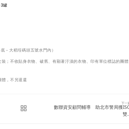
多3罐
西路底－大稻埕碼頭五號水門內）
男女裝；不收貼身衣物、破舊、有顯著汙漬的衣物、印有單位標誌的團體
團體，不另退還
下一
數聯資安顧問輔導 助北市警局獲IS
雙..