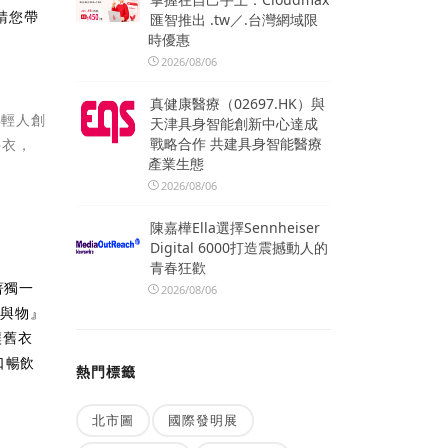
請您帶
匯智推出 .tw／.台灣網域限
時優惠
2026/08/06
真健康醫療（02697.HK）與
年輕人創
天津具身智能創新中心達成
戰略合作 共建具身智能醫療
手衣，
產業生態
2026/08/06
陳嘉樺Ella選擇Sennheiser
Digital 6000打造震撼動人的
青春狂歡
著獨一
2026/08/06
人與物』
讓舊衣
口暢飲
熱門標籤
北市圖
國際發明展