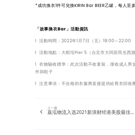
*成功換衣1件可兌換KIRIN Bar BEER乙罐，每人至
「故事換衣Bar」活動資訊
l 活動時間：2022年1月7日（五）18:00～22:00
l 活動地點：大稻埕Pier 5（台北市大同區民生
l 衣物驗收標準：此次活動不收童裝，僅收成人
件與鞋子
l 注意事項：不合格的衣服將直接提供給舊衣回收
上一篇
嘉泓物流入选2021新浪财经港美股最佳...