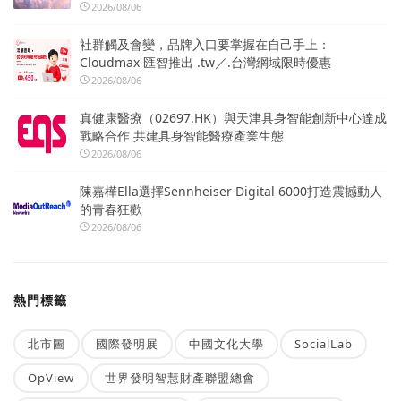
2026/08/06
社群觸及會變，品牌入口要掌握在自己手上：
Cloudmax 匯智推出 .tw／.台灣網域限時優惠
2026/08/06
真健康醫療（02697.HK）與天津具身智能創新中心達成
戰略合作 共建具身智能醫療產業生態
2026/08/06
陳嘉樺Ella選擇Sennheiser Digital 6000打造震撼動人
的青春狂歡
2026/08/06
熱門標籤
北市圖
國際發明展
中國文化大學
SocialLab
OpView
世界發明智慧財產聯盟總會