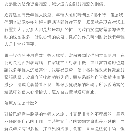
要盡量的避免燙染頭髮，減少這方面對於頭髮的損傷。
通宵達旦導致年輕人脫髮。年輕人睡眠時間是7個小時，但是我
們調查顯示好多年輕人睡眠時間往往不足，原因就是現在生活上
行壓力大，好多人都是加班加點的忙，同時由於焦慮緊張導致失
眠的也是很多，所以心情的放鬆，良好的作息時間對於我們年輕
人是非常的重要。
電子設備的使用導致年輕人脫髮。當前移動設備的大量使用，在
公司長期面對著電腦，在家經常面對著手機，並且當前遊戲也是
讓很多年輕人沉迷其中，很容易疲勞，使中樞神經系統長期處於
緊張狀態，皮膚血管收縮功能失調，頭皮局部的血管收縮使血供
減少，造成毛囊營養不良，導致脫髮現象的出現，所以說適當的
遊戲可以使人心情愉快，這方面要懂得適可而止。
治療方法是什麼?
對於已經產生脫髮的年輕人來說，其實是非常的不理想的，畢竟
不僅影響自己的工作，同時對於自己的婚姻大事也是不妙的，而
解決辦法有很多種，採取藥物治療，食補，甚至是植髮手術，但