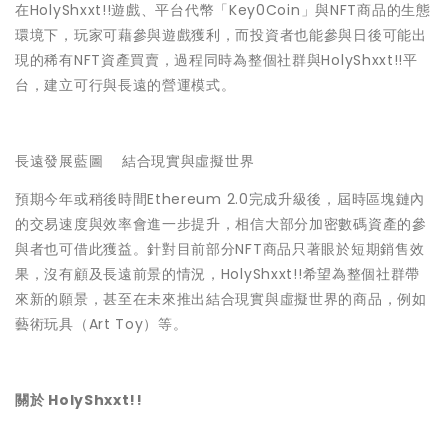
在HolyShxxt!!遊戲、平台代幣「Key0Coin」與NFT商品的生態
環境下，玩家可藉參與遊戲獲利，而投資者也能參與日後可能出
現的稀有NFT資產買賣，過程同時為整個社群與HolyShxxt!!平
台，建立可行與長遠的營運模式。
長遠發展藍圖 結合現實與虛擬世界
預期今年或稍後時間Ethereum 2.0完成升級後，屆時區塊鏈內
的交易速度與效率會進一步提升，相信大部分加密數碼資產的參
與者也可借此獲益。針對目前部分NFT商品只著眼於短期銷售效
果，沒有顧及長遠前景的情況，HolyShxxt!!希望為整個社群帶
來新的願景，甚至在未來推出結合現實與虛擬世界的商品，例如
藝術玩具（Art Toy）等。
關於 HolyShxxt!!