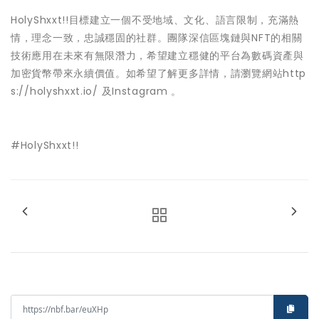
HolyShxxt!!目標建立一個不受地域、文化、語言限制，充滿熱
情，理念一致，忠誠穩固的社群。團隊深信區塊鏈與NFT的相關
技術應用在未來有無限潛力，希望建立穩健的平台為數碼資產與
加密貨幣帶來永續價值。如希望了解更多詳情，請瀏覽網站
http
s://holyshxxt.io/
及
Instagram
。
#HolyShxxt!!