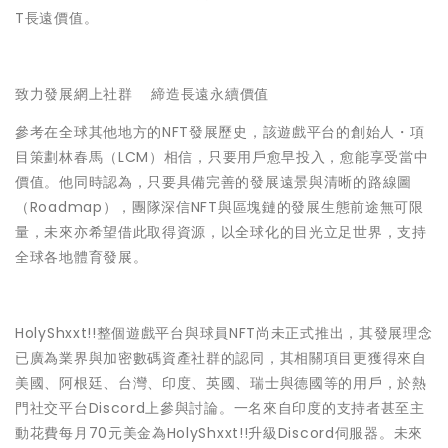
T長遠價值。
致力發展網上社群 締造長遠永續價值
參考在全球其他地方的NFT發展歷史，該遊戲平台的創始人・項
目策劃
林春馬（LCM）
相信，只要用戶愈早投入，愈能享受當中
價值。他同時認為，只要具備完善的發展遠景與清晰的路線圖
（Roadmap），團隊深信NFT與區塊鏈的發展生態前途無可限
量，未來亦希望借此取得資源，以全球化的目光立足世界，支持
全球各地體育發展。
HolyShxxt!!整個遊戲平台與球員NFT尚未正式推出，其發展理念
已廣為業界與加密數碼資產社群的認同，其相關項目更獲得來自
美國、阿根廷、台灣、印度、英國、瑞士與德國等的用戶，於熱
門社交平台Discord上參與討論。一名來自印度的支持者甚至主
動花費每月70元美金為HolyShxxt!!升級Discord伺服器。未來