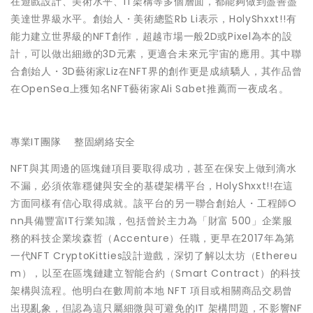
在遊戲設計、美術水平、IT架構等多個層面，都能夠做到盡善盡
美達世界級水平。創始人・美術總監
Rb Li
表示，HolyShxxt!!有
能力建立世界級的NFT創作，超越市場一般2D或Pixel為本的設
計，可以做出細緻的3D元素，更適合未來元宇宙的應用。其中聯
合創始人・3D藝術家
Liz
在NFT界的創作更是成績驕人，其作品曾
在OpenSea上獲知名NFT藝術家
Ali Sabet
推薦而一夜成名。
專業IT團隊 整固網絡安全
NFT與其周邊的區塊鏈項目要取得成功，甚至在保安上做到滴水
不漏，必須依靠穩健與安全的基礎架構平台，HolyShxxt!!在這
方面同樣有信心取得成就。該平台的另一聯合創始人・工程師
O
nn
具備豐富IT行業知識，包括曾於主力為「財富 500」企業服
務的科技企業埃森哲（Accenture）任職，更早在2017年為第
一代NFT CryptoKitties設計遊戲，深切了解以太坊（Ethereu
m），以至在區塊鏈建立智能合約（Smart Contract）的科技
架構與流程。他明白在數周前本地 NFT 項目或相關商品交易曾
出現亂象，但認為這只屬細微與可避免的IT 架構問題，不影響NF