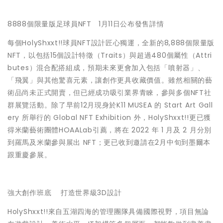
8888個限量版足球員NFT 1月11日公布發售詳情
每個HolyShxxt!!球員NFT設計匠心獨運，全新的8,888個限量版
NFT，以包括15個設計特徵（Traits）與超過480個屬性（Attri
butes）混合配搭組成，預期未來更會加入包括「噴射器」、
「飛翼」與其他驚喜元素，讓創作更具收藏價值。雖然相關的藝
術品尚未正式開賣，但已經成功吸引業界青睞，參與多個NFT社
群展覽活動。除了早前12月現身於K11 MUSEA 的 Start Art Gall
ery 所舉行的 Global NFT Exhibition 外，HolyShxxt!!更已獲
得米蘭藝術團體
HOAALab
引薦，將在 2022 年 1 月及 2 月分別
到羅馬及米蘭參與展出 NFT；更已收到邀請在2月中旬到墨爾本
跟重慶參展。
強大創作班底 打造世界級3D設計
HolyShxxt!!來自五湖四海的管理團隊具備國際視野，項目無論