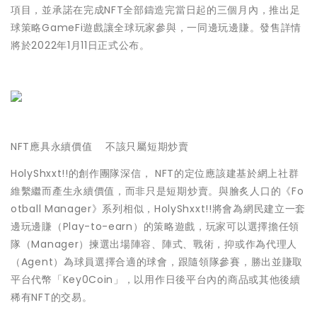
項目，並承諾在完成NFT全部鑄造完當日起的三個月內，推出足
球策略GameFi遊戲讓全球玩家參與，一同邊玩邊賺。發售詳情
將於2022年1月11日正式公布。
NFT應具永續價值 不該只屬短期炒賣
HolyShxxt!!的創作團隊深信， NFT的定位應該建基於網上社群
維繫繼而產生永續價值，而非只是短期炒賣。與膾炙人口的《Fo
otball Manager》系列相似，HolyShxxt!!將會為網民建立一套
邊玩邊賺（Play-to-earn）的策略遊戲，玩家可以選擇擔任領
隊（Manager）揀選出場陣容、陣式、戰術，抑或作為代理人
（Agent）為球員選擇合適的球會，跟隨領隊參賽，勝出並賺取
平台代幣「Key0Coin」，以用作日後平台內的商品或其他後續
稀有NFT的交易。