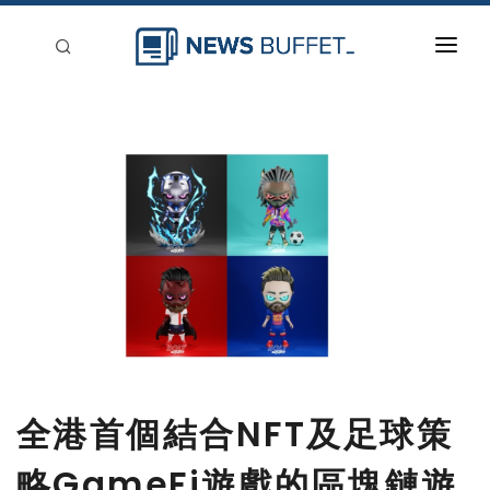
回到首頁
新聞稿分類
登入
刊登
全港首個結合NFT及足球策
略GameFi遊戲的區塊鏈遊