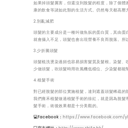
如果掉頭髮厲害，但還沒到脫髮的程度，除了個體
康的飲食等諸如此類的生活方式。仍然每天都高壓
2.別亂減肥
頭髮的主要成分是一種叫做魚朊的蛋白質，其由蛋
就會攝入不足，頭髮也會出現營養不良而脫落。所
3.少折騰頭髮
頭髮梳洗燙染過頻也容易損害髮質及髮根。染髮、
少做頭髮，吹頭髮時用吹風機低檔位、少染髮都能
4.植髮手術
對已經脫髮的部位實施植髮，達到遮蓋頭髮稀疏的
我們雍禾植髮做過植髮手術的徐紅，就是因為脫髮
髮手術，術後效果都是十分美觀的。
💻Facebook：
https://www.facebook.com/y
💻官方網址：
http://www.zhifa.hk/