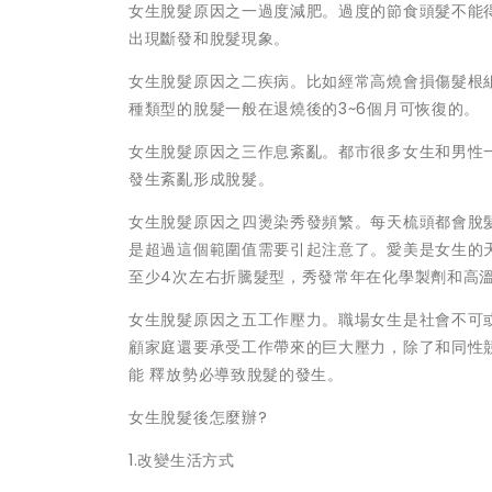
女生脫髮原因之一過度減肥。過度的節食頭髮不能
出現斷發和脫髮現象。
女生脫髮原因之二疾病。比如經常高燒會損傷髮根
種類型的脫髮一般在退燒後的3~6個月可恢復的。
女生脫髮原因之三作息紊亂。都市很多女生和男性
發生紊亂形成脫髮。
女生脫髮原因之四燙染秀發頻繁。每天梳頭都會脫髮
是超過這個範圍值需要引起注意了。愛美是女生的
至少4次左右折騰髮型，秀發常年在化學製劑和高
女生脫髮原因之五工作壓力。職場女生是社會不可
顧家庭還要承受工作帶來的巨大壓力，除了和同性
能 釋放勢必導致脫髮的發生。
女生脫髮後怎麼辦?
1.改變生活方式