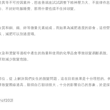
差異等不可控因素外，想改善就改試試調整下精神壓力大、不規律作
力、不好好吃飯睡覺、那用什麼也擋不住掉頭髮。
白質和銅、鐵、鋅等微量元素組成，而如果為減肥過度的節食，這些
以，減肥可以別過度哦。
吹染和燙髮等過程中產生的熱量和使用的化學品會導致頭髮易斷易脫
幫助減少脫髮危險。
部位，從 上解決我們女生的脫髮問題，這在目前效果是十分理想的。
導致髮際線過高，顯得自己額頭很大，十分的影響自己的形象，於是
hzf2021