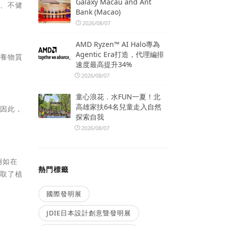
Galaxy Macau and Ant
息、不健
Bank (Macao)
2026/08/07
AMD Ryzen™ AI Halo專為
Agentic Era打造，代理編排
營養物質
速度最高提升34%
2026/08/07
童心浪花．水FUN一夏！北
高雄家扶64名兒童走入自然
。因此，
探索自我
2026/08/07
例如在
熱門標籤
採取了植
國際發明展
JDIE日本設計創意暨發明展