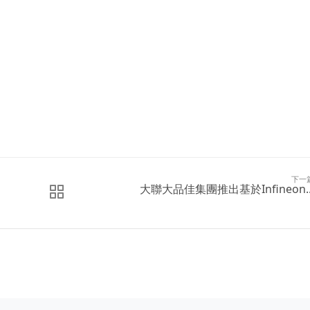
下一
大聯大品佳集團推出基於Infineon..