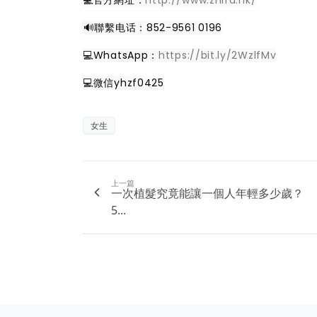
️🔊聯繫电话：852-9561 0196
💻WhatsApp：
https://bit.ly/2WzlfMv
💻微信yhzf0425
女生
上一篇
一次植髮究竟能讓一個人年輕多少歲？
5...