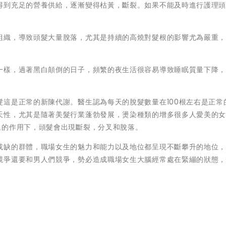
得到充足的營養供給，逐漸變得枯黃，斷裂。如果不能及時進行護理
組織，導致頭髮大量脫落，尤其是持續的高燒對髮根的影響尤為嚴重
一樣，過著黑白顛倒的日子，頻繁的夜生活很容易導致睡眠質量下降
這是正常的新陳代謝。醫生認為每天的脫髮數量在100根左右是正常
天性，尤其是隨著美髮行業蓬勃發展，燙染種類的增多很多人愛美的
溫的作用下，頭髮會出現斷裂，分叉和脫落。
或缺的群體，職場女生的魅力和能力以及地位都呈現不斷攀升的地位
競爭還要和男人們競爭，勢必造成職場女生大腦經常處在緊繃的狀態