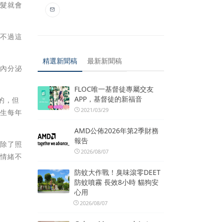
頭髮就會
，不過這
精選新聞稿
最新新聞稿
，內分泌
FLOC唯一基督徒專屬交友
APP，基督徒的新福音
的，但
2021/03/29
女生每年
AMD公佈2026年第2季財務
報告
，除了照
2026/08/07
，情緒不
防蚊大作戰！臭味滾零DEET
防蚊噴霧 長效8小時 貓狗安
心用
2026/08/07