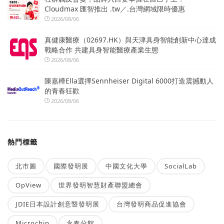
Cloudmax 匯智推出 .tw／.台灣網域限時優惠
2026/08/06
真健康醫療（02697.HK）與天津具身智能創新中心達成
戰略合作 共建具身智能醫療產業生態
2026/08/06
陳嘉樺Ella選擇Sennheiser Digital 6000打造震撼動人
的青春狂歡
2026/08/06
熱門標籤
北市圖
國際發明展
中國文化大學
SocialLab
OpView
世界發明智慧財產聯盟總會
JDIE日本設計創意暨發明展
台灣發明商品促進協會
Microchip
永春分館