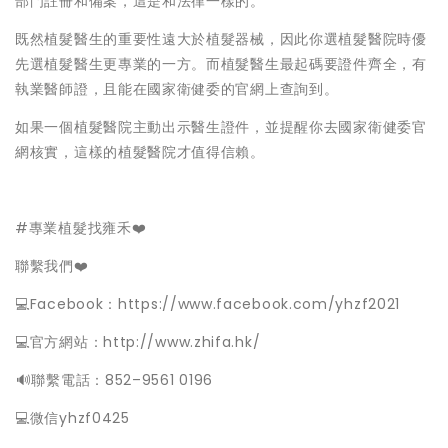
部門註冊和備案，這是和法律一樣的。
既然植髮醫生的重要性遠大於植髮器械，因此你選植髮醫院時優
先選植髮醫生更專業的一方。而植髮醫生最起碼要證件齊全，有
執業醫師證，且能在國家衛健委的官網上查詢到。
如果一個植髮醫院主動出示醫生證件，並提醒你去國家衛健委官
網核實，這樣的植髮醫院才值得信賴。
#專業植髮找雍禾❤️
聯繫我們❤️
💻Facebook：
https://www.facebook.com/yhzf2021
💻官方網站：
http://www.zhifa.hk/
️🔊聯繫電話：852–9561 0196
💻微信yhzf0425