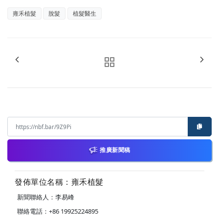
雍禾植髮
脫髮
植髮醫生
推廣新聞稿
發佈單位名稱：雍禾植髮
新聞聯絡人：李易峰
聯絡電話：+86 19925224895