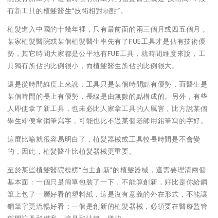
有新工具的植髮醫生“技術相對弱點”。
植髮進入中國的十幾年裡，只有最前面的兩三個月或四五個月，
某家植髮醫院或某個植髮醫生率先有了FUE工具才是佔有技術優
勢，其它時間大家都是公平地有FUE工具，就時間維度來說，工
具獨有所佔的比例很小，而植髮醫生所佔的比例很大。
還是從時間維度上來說，工具只是某個時間點有優勢，而醫生是
某個時間的長上有優勢，長線是由無數的點構成的。另外，有些
人即使拿了新工具，也未必比人家拿工具的人厲害，比方說某個
學生即便拿鋼筆寫字，可能也比不過某個老師用鉛筆寫的字好。
這麼比喻就很容易明白了，植髮器械或工具較長時間是不會變
的，因此，植髮醫生比植髮器械更重要。
至於某些植髮醫院標榜“自主創新”的植髮器械，這需要理清兩個
基本面：一個只是簡單包裝了一下，不能算創新，好比是你給鋼
筆上包了一層好看的塑料紙，這是沒有意義的外在形式，不能讓
鋼筆字更流暢好看；一個是創新的植髮器械，必須要在醫療監管