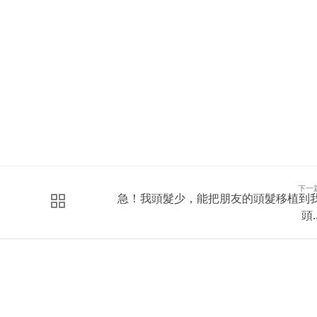
下一
急！我頭髮少，能把朋友的頭髮移植到
頭..