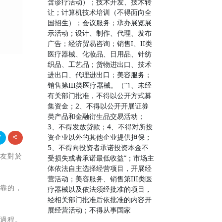
含诊疗活动）；技术开发、技术转
让；计算机技术培训（不得面向全
国招生）；会议服务；承办展览展
示活动；设计、制作、代理、发布
广告；经济贸易咨询；销售I、II类
医疗器械、化妆品、日用品、针纺
织品、工艺品；货物进出口、技术
进出口、代理进出口；美容服务；
销售第III类医疗器械。（“1、未经
有关部门批准，不得以公开方式募
集资金；2、不得以公开开展证券
类产品和金融衍生品交易活动；
3、不得发放贷款；4、不得对所投
资企业以外的其他企业提供担保；
5、不得向投资者承诺投资本金不
發友對於
受损失或者承诺最低收益”；市场主
体依法自主选择经营项目，开展经
营活动；美容服务、销售第III类医
牢靠的，
疗器械以及依法须经批准的项目，
经相关部门批准后依批准的内容开
展经营活动；不得从事国家
的過程。