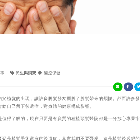
時事
民生與消費
醫療保健
由於植髮的出現，讓許多脫髮發友擺脫了脫髮帶來的煩惱。然而許多
會給自己留下後遺症，對身體的健康構成影響。
是值得了解的，現在只要是有資質的種植頭髮醫院都是十分放心專業
懷疑是植髮手術留有的後遺症，其實我們不要憂慮，這是植髮後必經