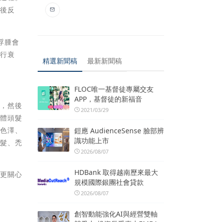
術後反
浮腫會
自行衰
精選新聞稿
最新新聞稿
FLOC唯一基督徒專屬交友
APP，基督徒的新福音
養，然後
2021/03/29
自體頭髮
含色澤、
鎧應 AudienceSense 臉部辨
識功能上市
脫髮、禿
2026/08/07
HDBank 取得越南歷來最大
髮更關心
規模國際銀團社會貸款
2026/08/07
創智動能強化AI與經營雙軸