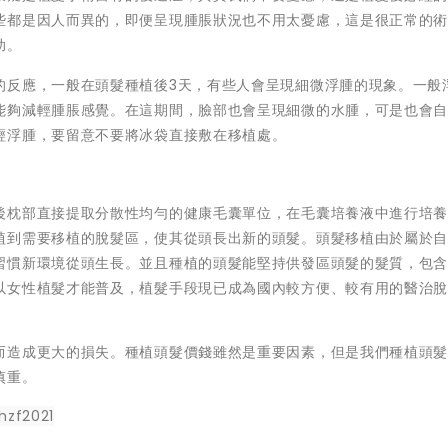
些都是因人而異的，即便呈現腫脹狀況也不用太憂慮，這是很正常的
助。
的反應，一般在頭髮種植後3天，有些人會呈現細微浮腫的現象。一般
能夠減輕腫脹感覺。在這期間，臉部也會呈現細微的水腫，可是也會
輕浮腫，要留意不要將冰袋直接敷在移植處。
後枕部直接提取分散性均勻的健康毛囊單位，在毛囊培養液中進行培
植到需要移植的脫髮區，使其從頭長出新的頭髮。頭髮移植由於屬於
習慣新環境從頭生長。並且種植的頭髮能堅持供發區頭髮的髮質，包
以女性植髮才能普及，植髮手段現已成為國內較方便、較有用的醫治
而造成更大的損失。種植頭髮價錢雖然是重要因素，但是我們種植頭
慎重。
hzf2021