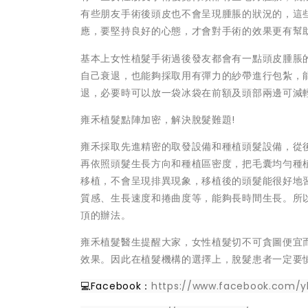
有些朋友手術後頭皮也不會呈現腫脹的狀況的，這
應，要堅持良好的心態，才會對手術的效果更有幫
基本上女性植髮手術過後發友都會有一點頭皮腫脹
自己衰退，也能夠採取用有彈力的紗帶進行包紮，
退，必要時可以放一袋冰袋在前額及頭部兩邊可減
雍禾植髮點陣加密，解決脫髮難題!
雍禾採取先進精密的取發設備和種植頭髮設備，從
再依照頭髮生長方向和種植區密度，把毛囊均勻種
移植，不會呈現排異現象，移植後的頭髮能很好地
質感、生長速度和捲曲度等，能夠長時間生長。所
頂的辦法。
雍禾植髮醫生提醒大家，女性植髮切不可貪圖便宜
效果。因此在植髮機構的選擇上，脫髮患者一定要
💻Facebook：
https://www.facebook.com/y