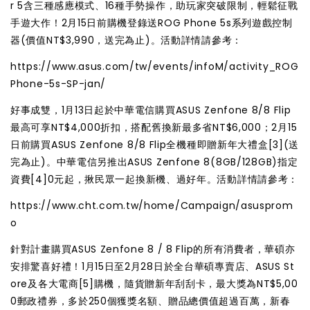
r 5含三種感應模式、16種手勢操作，助玩家突破限制，輕鬆征戰
手遊大作！2月15日前購機登錄送ROG Phone 5s系列遊戲控制
器(價值NT$3,990，送完為止)。活動詳情請參考：
https://www.asus.com/tw/events/infoM/activity_ROG
Phone-5s-SP-jan/
好事成雙，1月13日起於中華電信購買ASUS Zenfone 8/8 Flip
最高可享NT$4,000折扣，搭配舊換新最多省NT$6,000；2月15
日前購買ASUS Zenfone 8/8 Flip全機種即贈新年大禮盒
[3]
(送
完為止)。中華電信另推出ASUS Zenfone 8(8GB/128GB)指定
資費
[4]
0元起，揪民眾一起換新機、過好年。活動詳情請參考：
https://www.cht.com.tw/home/Campaign/asusprom
o
針對計畫購買ASUS Zenfone 8 / 8 Flip的所有消費者，華碩亦
安排驚喜好禮！1月15日至2月28日於全台華碩專賣店、ASUS St
ore及各大電商
[5]
購機，隨貨贈新年刮刮卡，最大獎為NT$5,00
0郵政禮券，多於250個獲獎名額、贈品總價值超過百萬，新春