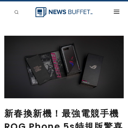
回到首頁
新聞稿分類
登入
刊登
新春換新機！最強電競手機
ROG Phone 5s特規版驚喜