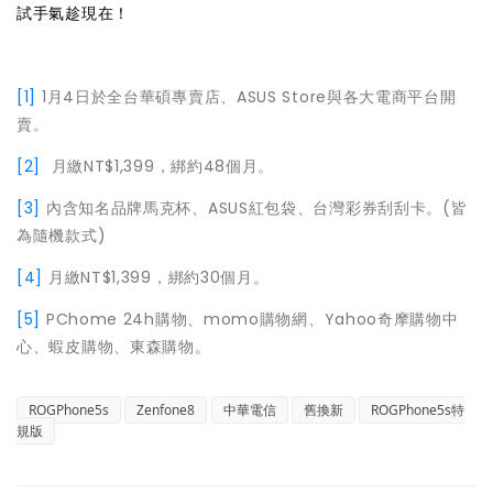
試手氣趁現在！
[1]
1月4日於全台華碩專賣店、ASUS Store與各大電商平台開
賣。
[2]
月繳NT$1,399，綁約48個月。
[3]
內含知名品牌馬克杯、ASUS紅包袋、台灣彩券刮刮卡。(皆
為隨機款式)
[4]
月繳NT$1,399，綁約30個月。
[5]
PChome 24h購物、momo購物網、Yahoo奇摩購物中
心、蝦皮購物、東森購物。
ROGPhone5s
Zenfone8
中華電信
舊換新
ROGPhone5s特
規版