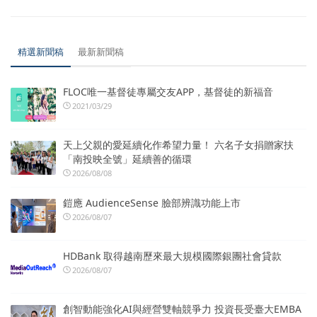
精選新聞稿
最新新聞稿
FLOC唯一基督徒專屬交友APP，基督徒的新福音
2021/03/29
天上父親的愛延續化作希望力量！ 六名子女捐贈家扶
「南投映全號」延續善的循環
2026/08/08
鎧應 AudienceSense 臉部辨識功能上市
2026/08/07
HDBank 取得越南歷來最大規模國際銀團社會貸款
2026/08/07
創智動能強化AI與經營雙軸競爭力 投資長受臺大EMBA