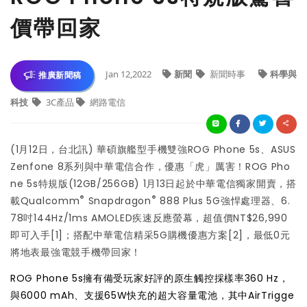
價帶回家
Jan 12,2022
新聞
新聞時事
科學與
推廣新聞稿
科技
3C產品
網路電信
(1月12日，台北訊) 華碩旗艦型手機雙強ROG Phone 5s、ASUS
Zenfone 8系列與中華電信合作，優惠「虎」厲害！ROG Pho
ne 5s特規版(12GB/256GB) 1月13日起於中華電信獨家開賣，搭
®
®
載Qualcomm
Snapdragon
888 Plus 5G強悍處理器、6.
78吋144Hz/1ms AMOLED疾速反應螢幕，超值價NT$26,990
即可入手
[1]
；搭配中華電信精采5G購機優惠方案
[2]
，最低0元
將地表最強電競手機帶回家！
ROG Phone 5s擁有備受玩家好評的原生觸控採樣率360 Hz，
與6000 mAh、支援65W快充的超大容量電池，其中AirTrigge