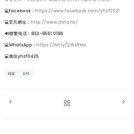
💻Facebook：
https://www.facebook.com/yhzf2021
💻官方網址：
http://www.zhifa.hk/
️🔊聯繫电话：852-9561 0196
💻WhatsApp：
https://bit.ly/2WzlfMv
💻微信yhzf0425
植髮
女性