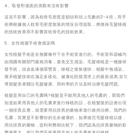
4、取發對後面的美觀有沒有影響
這並不影響，因為枕骨毛密度是額頭和頭上毛數的3-4倍，而手
術將根據個人枕骨毛密度散落的情況合理提取，將擔保毛髮移植
的技術效果而不影響原枕骨毛的技術效果。
5、女性植髮手術會感染嗎
女性植髮手術是在無菌條件下在手術室進行的。手術室和器械均
由我國有關部門嚴格消毒，避免交叉感染。毛髮移植是一種微研
發手術，頭皮血液循環豐富，移植之後恢復快，植髮中無感染。
雍禾植髮技術在滿足多樣化、健康化防脫需求上的最新成果,並引
導脫髮患者關注毛髮健康、用科學的方法及時治療毛髮問題。
植髮是用自己的毛囊嗎?植髮是不能用其他人的毛囊的，那我們
知道如果用其他人的毛囊來進行移植的話，在植髮後的話會出現
一個排異反應，就需要用抗排異的藥物來進行維持治療。我們的
毛囊，其實是不影響你的生命健康的，如果做完毛髮移植以後，
用抗排異的藥物，從利和弊相比較下，我們認為抗排異藥物的影
響會更大，所以我們不推薦用其他人的毛囊來進行移植。