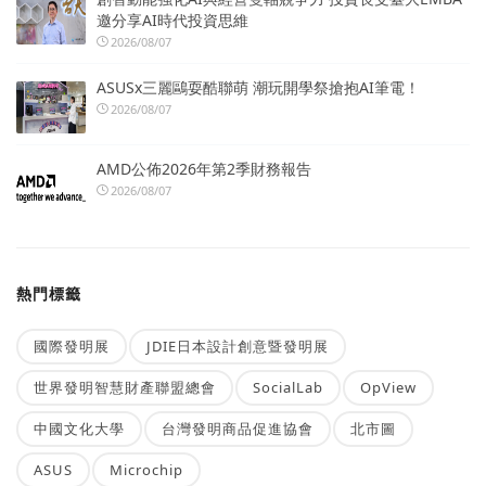
邀分享AI時代投資思維
2026/08/07
ASUSx三麗鷗耍酷聯萌 潮玩開學祭搶抱AI筆電！
2026/08/07
AMD公佈2026年第2季財務報告
2026/08/07
熱門標籤
國際發明展
JDIE日本設計創意暨發明展
世界發明智慧財產聯盟總會
SocialLab
OpView
中國文化大學
台灣發明商品促進協會
北市圖
ASUS
Microchip