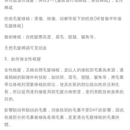
男性脂溢性脫髮：男性2-7(髮際退行或稀疏，整體稀疏)，女性
稀疏
疤痕毛髮移植：燙傷、燒傷、頭癬等留下的疤痕(研發傷半年後
毛髮移植)
藝術種植：自然髮際高度、眉毛、鬍鬚、鬢角等。
天然毛髮稀疏可見頭皮
3、如何做女性植髮
女性植髮，又稱自體毛髮移植，是以人的後枕部毛囊為來源，通
過精細的顯微外科技術，如頭部、眉毛、鬍鬚、鬢角等，將毛囊
單位移植到需要移植的部位，使其在新的部位能自然存活和生
長，所以從而達到修復局部毛髮分佈密度，達到美觀技術效果的
目的。
影響額頭和額頭的毛囊，但後枕部的毛囊不受DHT的影響，因此
枕後部分的毛囊被稱為長壽毛囊，是更適合毛髮移植的毛囊供
體。