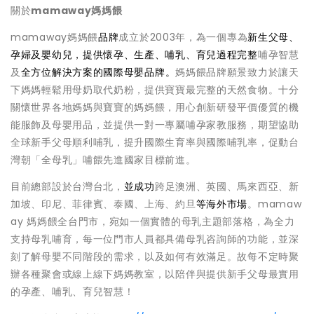
關於
mamaway媽媽餵
mamaway媽媽餵
品牌
成立於2003年，為一個專為
新生父母、
孕婦及嬰幼兒，提供懷孕、生產、哺乳、育兒過程完整
哺孕智慧
及
全方位解決方案的國際母嬰品牌。
媽媽餵品牌願景致力於讓天
下媽媽輕鬆用母奶取代奶粉，提供寶寶最完整的天然食物。十分
關懷世界各地媽媽與寶寶的媽媽餵，用心創新研發平價優質的機
能服飾及母嬰用品，並提供一對一專屬哺孕家教服務，期望協助
全球新手父母順利哺乳，提升國際生育率與國際哺乳率，促動台
灣朝「全母乳」哺餵先進國家目標前進。
目前總部設於台灣台北，
並成功
跨足澳洲、英國、馬來西亞、新
加坡、印尼、菲律賓、泰國、上海、約旦
等海外市場
。mamaw
ay 媽媽餵全台門市，宛如一個實體的母乳主題部落格，為全力
支持母乳哺育，每一位門市人員都具備母乳咨詢師的功能，並深
刻了解母嬰不同階段的需求，以及如何有效滿足。故每不定時聚
辦各種聚會或線上線下媽媽教室，以陪伴與提供新手父母最實用
的孕產、哺乳、育兒智慧！