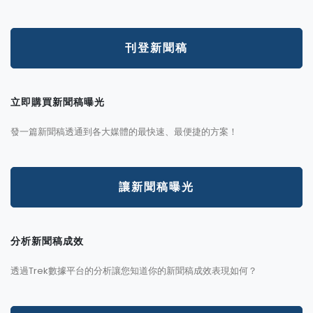
刊登新聞稿
立即購買新聞稿曝光
發一篇新聞稿透通到各大媒體的最快速、最便捷的方案！
讓新聞稿曝光
分析新聞稿成效
透過Trek數據平台的分析讓您知道你的新聞稿成效表現如何？