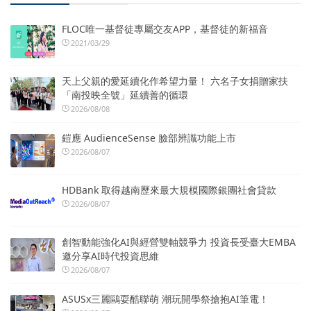
FLOC唯一基督徒專屬交友APP，基督徒的新福音
2021/03/29
天上父親的愛延續化作希望力量！ 六名子女捐贈家扶
「南投映全號」延續善的循環
2026/08/08
鎧應 AudienceSense 臉部辨識功能上市
2026/08/07
HDBank 取得越南歷來最大規模國際銀團社會貸款
2026/08/07
創智動能強化AI與經營雙軸競爭力 投資長受臺大EMBA
邀分享AI時代投資思維
2026/08/07
ASUSx三麗鷗耍酷聯萌 潮玩開學祭搶抱AI筆電！