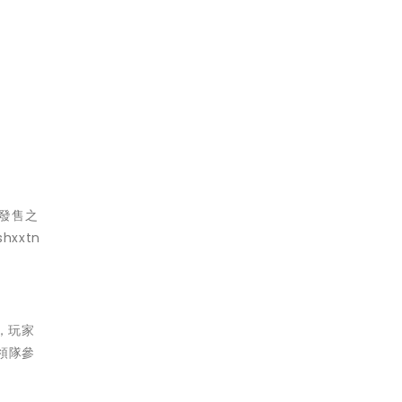
公開發售之
shxxtn
後，玩家
領隊參