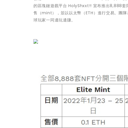
的區塊鏈遊戲平台 HolyShxxt!! 宣布推出8,88
售（mint），並以以太幣（ETH）進行交易。團
球玩家一同邊玩邊賺。