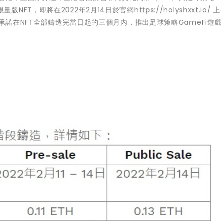
8套限量版NFT，即將在2022年2月14日於官網
https://holyshxxt.io/
上
隊承諾在NFT全部鑄造完當日起的三個月內，推出足球策略GameFi遊