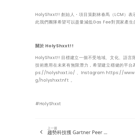
HolyShxxt!! 創始人・項目策劃
林春馬（LCM）
表
此我們團隊希望可以盡量減低Gas Fee對買家
關於 HolyShxxt!!
HolyShxxt!! 目標建立一個不受地域、文化
技術應用在未來有無限潛力，希望建立穩健的平台
ps://holyshxxt.io/
、Instagram
https://www
g/holyshxxtnft
。
#HolyShxxt
上一篇
趨勢科技獲 Gartner Peer ...