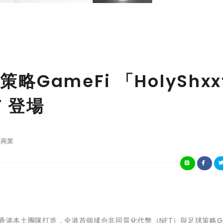
略GameFi 「HolyShxxt
 登場
商業
 - 由香港本土團隊打造，全港首個揉合非同質化代幣（NFT）與足球策略Ga