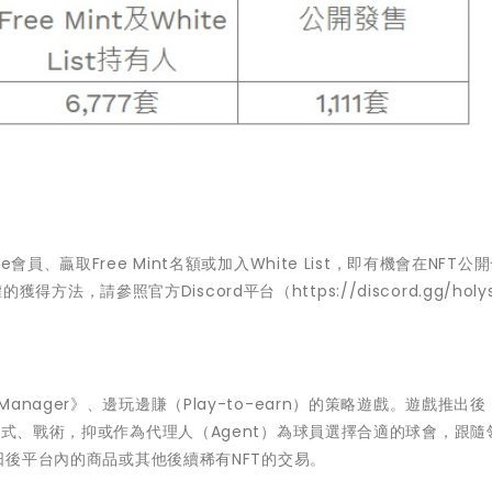
Elite會員、贏取Free Mint名額或加入White List，即有機會在NFT
特權的獲得方法，請參照官方Discord平台（
https://discord.gg/holy
all Manager》、邊玩邊賺（Play-to-earn）的策略遊戲。遊戲推出
陣式、戰術，抑或作為代理人（Agent）為球員選擇合適的球會，跟隨
作日後平台內的商品或其他後續稀有NFT的交易。