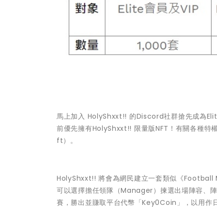
馬上加入 HolyShxxt!! 的Discord社群搶先成為
前優先擁有HolyShxxt!! 限量版NFT！有關各種
ft
）。
HolyShxxt!! 將會為網民建立一套類似《Footb
可以選擇擔任領隊（Manager）揀選出場陣容、
賽，勝出並賺取平台代幣「Key0Coin」，以用