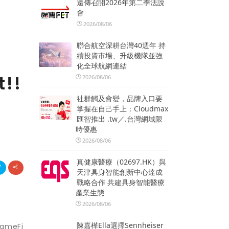
遠傳召開2026年第二季法說
會
2026/08/06
聯合航空深耕台灣40週年 持
續投資市場、升級機隊並強
化全球航網連結
!!
2026/08/06
社群觸及會變，品牌入口要
掌握在自己手上：Cloudmax
匯智推出 .tw／.台灣網域限
時優惠
2026/08/06
真健康醫療（02697.HK）與
天津具身智能創新中心達成
戰略合作 共建具身智能醫療
產業生態
2026/08/06
陳嘉樺Ella選擇Sennheiser
meFi