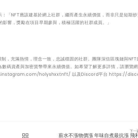
示：「NFT應該建基於網上社群，繼而產生永續價值，而非只是短期炒
產生的影響，獎勵在項目早期參與，積極活躍的社群成員。」
、語言限制，充滿熱情，理念一致，忠誠穩固的社群。團隊深信區塊鏈與NF
為數碼資產與加密貨幣帶來永續價值。如希望了解更多詳情，請瀏覽
.instagram.com/holyshxxtnft/
以及Discord平台
https://disc
下一
薪水不漲物價漲 年味自煮最抗漲 飛