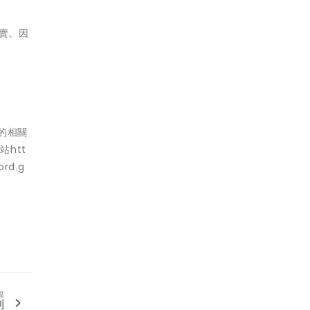
賣。因
T的相關
網站
htt
ord.g
篇
利