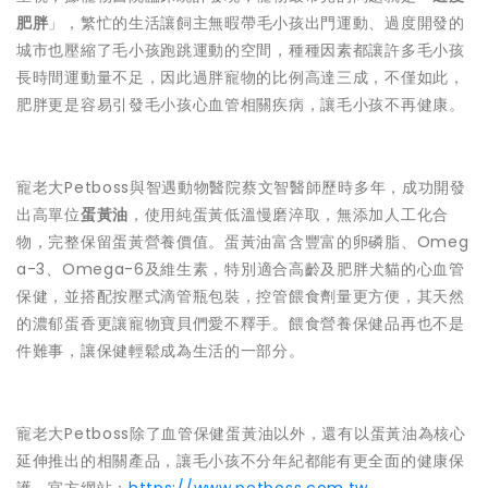
肥胖
」，繁忙的生活讓飼主無暇帶毛小孩出門運動、過度開發的
城市也壓縮了毛小孩跑跳運動的空間，種種因素都讓許多毛小孩
長時間運動量不足，因此過胖寵物的比例高達三成，不僅如此，
肥胖更是容易引發毛小孩心血管相關疾病，讓毛小孩不再健康。
寵老大Petboss與智遇動物醫院蔡文智醫師歷時多年，成功開發
出高單位
蛋黃油
，使用純蛋黃低溫慢磨淬取，無添加人工化合
物，完整保留蛋黃營養價值。蛋黃油富含豐富的卵磷脂、Omeg
a-3、Omega-6及維生素，特別適合高齡及肥胖犬貓的心血管
保健，並搭配按壓式滴管瓶包裝，控管餵食劑量更方便，其天然
的濃郁蛋香更讓寵物寶貝們愛不釋手。餵食營養保健品再也不是
件難事，讓保健輕鬆成為生活的一部分。
寵老大Petboss除了血管保健蛋黃油以外，還有以蛋黃油為核心
延伸推出的相關產品，讓毛小孩不分年紀都能有更全面的健康保