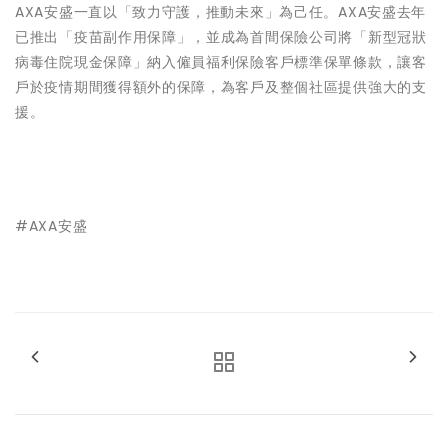
AXA安盛一直以「致力守護，推動未來」為己任。AXA安盛去年
已推出「疫苗副作用保障」，並成為首間保險公司將「新型冠狀
病毒住院現金保障」納入僱員福利保險客戶標準保單條款，讓客
戶於疫情期間獲得額外的保障，為客戶及整個社區提供強大的支
援。
#AXA安盛