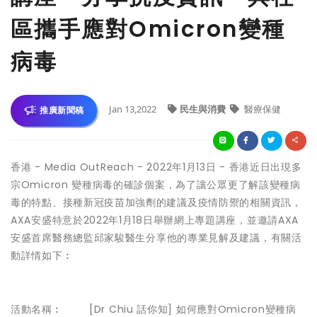
區攜手應對Omicron變種
病毒
Jan 13,2022
民生與消費
醫療保健
推廣新聞稿
香港 -
Media OutReach
- 2022年1月13日 -
香港近日出現多
宗Omicron 變種病毒的確診個案，為了讓公眾更了解該變種病
毒的特點、接種新冠疫苗加強劑的建議及疫情防禦的相關資訊，
AXA安盛
特意於2022年1月18日舉辦網上專題講座，並邀請
AXA
安盛首席醫務總監邱家駿醫生
分享他的專業見解及建議，有關活
動詳情如下︰
活動名稱︰ [Dr Chiu 話你知] 如何應對Omicron變種病