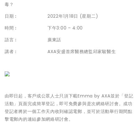
毒？
日期︰ 2022年1月18日 (星期二)
時間︰ 下午3:00 – 4:00
語言︰ 廣東話
講者︰ AXA安盛首席醫務總監邱家駿醫生
由即日起，客戶或公眾人士只須下載Emma by AXA並於「登記
活動」頁面完成簡單登記，即可免費參與是次網絡研討會。成功
登記者將於一個工作天內收到確認電郵，並可於活動舉行期間點
擊電郵內的連結參加網絡研討會。