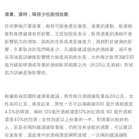
適量、適時，喝得少也能很放鬆
任何事物只要過量，都有可能會產生傷害。過量的運動、飲酒都
會對身體健康有所影響。王思恒院長表示，飲用適量的酒精不會
影響肌力的增加、肌肉的生長或者是修復力，酒精對於健康的影
響，主要取決於我們喝多少。凡攝取建議值內的酒精量，就不會
在高強度訓練後影響體力恢復與肌肉生長，大約每次飲用3罐330
毫升罐裝啤酒或等量的酒精飲用範圍之內（約30公克酒精）對於
肌力訓練是無影響的。
根據衛福部國民健康署建議，男性每日酒精攝取量為20公克、女
性為10公克，換算起來，男性一天可以喝兩罐330 毫升酒精濃度
4.5%的啤酒、兩杯 120毫升酒精濃度12%的紅酒或 60 毫升酒精
濃度40%的烈酒；女性則是以上份量的一半。對酒量比較好的
人，若是在喝到建議攝取量後，仍然沒有放鬆的感覺，可以嘗試
在進食前，讓血液中的酒精濃度瞬間達標，一次喝到建議攝取