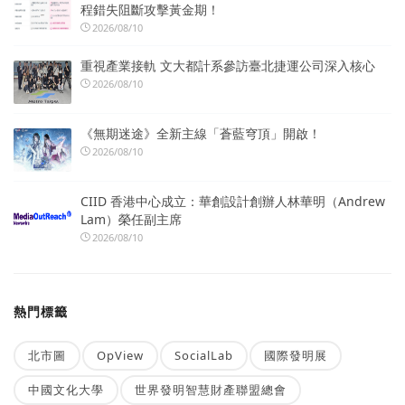
程錯失阻斷攻擊黃金期！
2026/08/10
重視產業接軌 文大都計系參訪臺北捷運公司深入核心
2026/08/10
《無期迷途》全新主線「蒼藍穹頂」開啟！
2026/08/10
CIID 香港中心成立：華創設計創辦人林華明（Andrew
Lam）榮任副主席
2026/08/10
熱門標籤
北市圖
OpView
SocialLab
國際發明展
中國文化大學
世界發明智慧財產聯盟總會