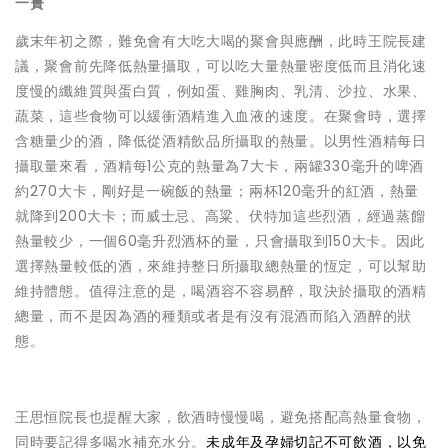
一簣
歲末年初之際，難免會有大吃大喝的聚會與應酬，此時王院長建
議，聚會前先降低熱量攝取，可以吃大量熱量密度低而且消化速
度慢的纖維質與蛋白質，例如蛋、雞胸肉、乳清、沙拉、水果、
蔬菜，這些食物可以緩衝酒精進入血液的速度。在聚會時，選擇
含糖量少的酒，降低從酒精飲品所攝取的熱量。以男性酒精每日
攝取量來看，酒精每1公克的熱量為7大卡，兩罐330毫升的啤酒
約270大卡，剛好是一碗飯的熱量；兩杯120毫升的紅酒，熱量
就降到200大卡；而威士忌、高粱、伏特加這些烈酒，經過蒸餾
熱量較少，一個60毫升烈酒杯的量，只會攝取到150大卡。因此
選擇熱量較低的酒，來維持整日所攝取總熱量的恆定，可以幫助
維持體態。值得注意的是，喝酒容不容易醉，取決於攝取的酒精
總量，而不是因為酒的種類或者是有沒有混酒而陷入酒醉的狀
態。
王思恒院長也提醒大家，飲酒時慢慢喝，避免搭配高熱量食物，
同時要記得多喝水補充水分。
未成年及孕婦切記不可飲酒，以免