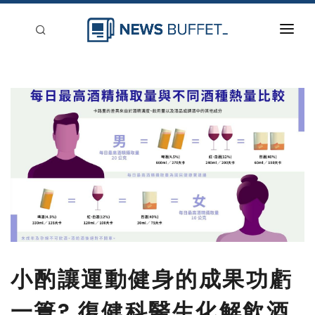
回到首頁
新聞稿分類
登入
刊登
小酌讓運動健身的成果功虧
一簣? 復健科醫生化解飲酒