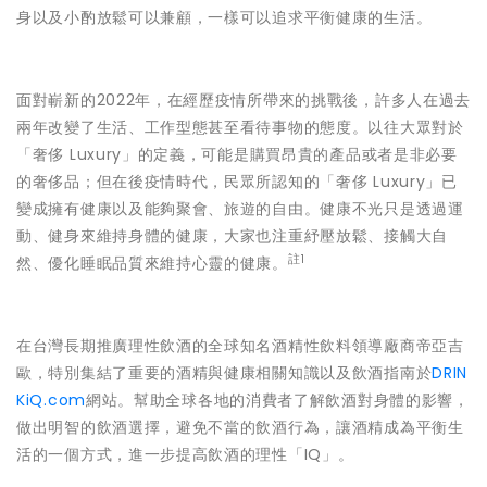
身以及小酌放鬆可以兼顧，一樣可以追求平衡健康的生活。
面對嶄新的2022年，在經歷疫情所帶來的挑戰後，許多人在過去
兩年改變了生活、工作型態甚至看待事物的態度。以往大眾對於
「奢侈 Luxury」的定義，可能是購買昂貴的產品或者是非必要
的奢侈品；但在後疫情時代，民眾所認知的「奢侈 Luxury」已
變成擁有健康以及能夠聚會、旅遊的自由。健康不光只是透過運
動、健身來維持身體的健康，大家也注重紓壓放鬆、接觸大自
註1
然、優化睡眠品質來維持心靈的健康。
在台灣長期推廣理性飲酒的全球知名酒精性飲料領導廠商帝亞吉
歐，特別集結了重要的酒精與健康相關知識以及飲酒指南於
DRIN
KiQ.com
網站。幫助全球各地的消費者了解飲酒對身體的影響，
做出明智的飲酒選擇，避免不當的飲酒行為，讓酒精成為平衡生
活的一個方式，進一步提高飲酒的理性「IQ」。