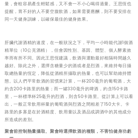
量，會較容易產生輕鬆感，又不會一不小心喝得過量。王思恆也
提醒，胃不好的人不要空腹飲酒，如果需要應酬，則不要安排在
同一天健身訓練，以確保最佳的健身效果。
肝臟代謝酒精的速度，在一般狀況之下，平均一小時能代謝1個酒
精單位（10公克酒精），但會因性別、基因、體型、個人酵素效
率而有所不同。因此王思恆建議，飲酒與運動最好相隔時間越久
越好。除此之外，選擇含糖量少的酒或者是烈酒，來維持每日攝
取總熱量的恆定，降低從酒精所攝取的熱量，也可以幫助維持體
態。以人們平常飲酒的習慣來計算，一杯200毫升的葡萄酒，大
約含200卡路里的熱量；而一罐330毫升的啤酒，約含150卡路
里，一杯標準杯25毫升的烈酒，則含50卡路里。從計算上可以看
出，一般正常飲用杯量的葡萄酒與烈酒之間相差了150大卡。卡
路里的多寡是在於酒精度、飲用量以及酒品或調酒中的其他成分
所造成的差別。
聚會前控制熱量攝取、聚會時選擇飲酒的種類，不害怕健身功虧