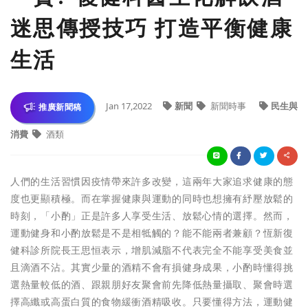
迷思傳授技巧 打造平衡健康
生活
Jan 17,2022
新聞
新聞時事
民生與
推廣新聞稿
消費
酒類
人們的生活習慣因疫情帶來許多改變，這兩年大家追求健康的態
度也更顯積極。而在掌握健康與運動的同時也想擁有紓壓放鬆的
時刻，「小酌」正是許多人享受生活、放鬆心情的選擇。然而，
運動健身和小酌放鬆是不是相牴觸的？能不能兩者兼顧？恆新復
健科診所院長王思恒表示，增肌減脂不代表完全不能享受美食並
且滴酒不沾。其實少量的酒精不會有損健身成果，小酌時懂得挑
選熱量較低的酒、跟親朋好友聚會前先降低熱量攝取、聚會時選
擇高纖或高蛋白質的食物緩衝酒精吸收。只要懂得方法，運動健