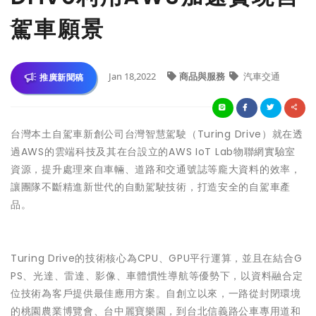
駕車願景
Jan 18,2022
商品與服務
汽車交通
推廣新聞稿
台灣本土自駕車新創公司台灣智慧駕駛（Turing Drive）就在透
過AWS的雲端科技及其在台設立的AWS IoT Lab物聯網實驗室
資源，提升處理來自車輛、道路和交通號誌等龐大資料的效率，
讓團隊不斷精進新世代的自動駕駛技術，打造安全的自駕車產
品。
Turing Drive的技術核心為CPU、GPU平行運算，並且在結合G
PS、光達、雷達、影像、車體慣性導航等優勢下，以資料融合定
位技術為客戶提供最佳應用方案。自創立以來，一路從封閉環境
的桃園農業博覽會、台中麗寶樂園，到台北信義路公車專用道和