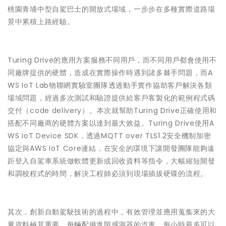
桃園青埔中型自駕巴士的開放式場域，一步步在多種實際道路場
景中累積上路經驗。
Turing Drive的應用方案服務不同用戶，而不同用戶都會使用不
同廠牌提供的硬體，造成在實際操作時遇到諸多棘手問題，而A
WS IoT Lab物聯網實驗室團隊透過動手實作協助客戶解決各類
場域問題，經過多次測試和驗證提供給客戶客製化的範例程式碼
交付（code delivery）。本次就幫助Turing Drive正確使用和
搭配不同廠商的硬體方案以達到最大效益。Turing Drive使用A
WS IoT Device SDK，透過MQTT over TLS1.2安全機制加密
協定與AWS IoT Core連結，在安全的環境下讓開發團隊能夠遠
距登入自駕車系統做軟體更新或回收資料等指令，大幅縮短開發
和調校程式的時間，解決工程師必須到現場插拔硬碟的流程。
其次，創新自動駕駛技術的過程中，有效管理並應用蒐集來的大
量資料極其重要。每輛配備進階感測器的汽車，每小時最多可以