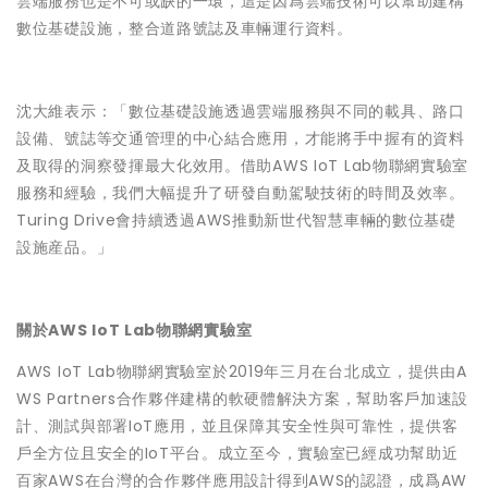
雲端服務也是不可或缺的一環，這是因爲雲端技術可以幫助建構
數位基礎設施，整合道路號誌及車輛運行資料。
沈大維表示：「數位基礎設施透過雲端服務與不同的載具、路口
設備、號誌等交通管理的中心結合應用，才能將手中握有的資料
及取得的洞察發揮最大化效用。借助AWS IoT Lab物聯網實驗室
服務和經驗，我們大幅提升了研發自動駕駛技術的時間及效率。
Turing Drive會持續透過AWS推動新世代智慧車輛的數位基礎
設施産品。」
關於AWS IoT Lab物聯網實驗室
AWS IoT Lab物聯網實驗室於2019年三月在台北成立，提供由A
WS Partners合作夥伴建構的軟硬體解決方案，幫助客戶加速設
計、測試與部署IoT應用，並且保障其安全性與可靠性，提供客
戶全方位且安全的IoT平台。成立至今，實驗室已經成功幫助近
百家AWS在台灣的合作夥伴應用設計得到AWS的認證，成爲AW