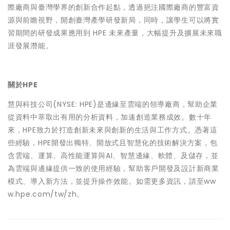
際廠商與臺灣學界的創新合作起點，透過挹注國際廠商的豐富資
源與前瞻視野，開創臺灣產學研發新局，同時，讓學生可以將實
習期間的研發成果應用到 HPE 未來產量，大幅提升及擴展未來職
涯發展潛能。
關於HPE
慧與科技公司(NYSE: HPE)是邊緣至雲端的領導廠商，幫助企業
從資料中萃取出有用的分析資料，加速創造業務成效。數十年
來，HPE致力於打造創新未來與創新的生活與工作方式。憑著這
些經驗，HPE開發出獨特、開放式且智慧化的技術解決方案，包
含雲端、運算、高性能運算與AI、智慧邊緣、軟體、及儲存，並
為雲端與邊緣提供一致的使用經驗，幫助客戶開發及設計新商業
模式、導入新方法，並提升操作效能。如需更多資訊，請至ww
w.hpe.com/tw/zh。