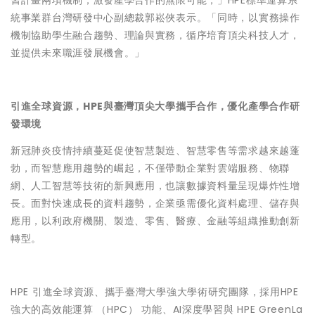
習計畫兩項機制，激發產學合作的無限可能，」HPE標準運算系
統事業群台灣研發中心副總裁郭崧俠表示。「同時，以實務操作
機制協助學生融合趨勢、理論與實務，循序培育頂尖科技人才，
並提供未來職涯發展機會。」
引進全球資源，HPE與臺灣頂尖大學攜手合作，優化產學合作研
發環境
新冠肺炎疫情持續蔓延促使智慧製造、智慧零售等需求越來越蓬
勃，而智慧應用趨勢的崛起，不僅帶動企業對雲端服務、物聯
網、人工智慧等技術的新興應用，也讓數據資料量呈現爆炸性增
長。面對快速成長的資料趨勢，企業亟需優化資料處理、儲存與
應用，以利政府機關、製造、零售、醫療、金融等組織推動創新
轉型。
HPE 引進全球資源、攜手臺灣大學強大學術研究團隊，採用HPE
強大的高效能運算 （HPC） 功能、AI深度學習與 HPE GreenLa