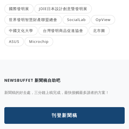
國際發明展
JDIE日本設計創意暨發明展
世界發明智慧財產聯盟總會
SocialLab
OpView
中國文化大學
台灣發明商品促進協會
北市圖
ASUS
Microchip
NEWSBUFFET 新聞稿自助吧
新聞稿的好去處，三分鐘上稿完成，最快接觸最多讀者的方案！
刊登新聞稿