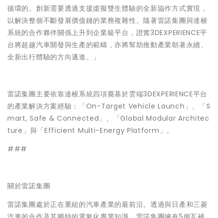
循環的。創新需要透過支援虛擬雙生體驗的全新協作方式實現，
以解決整個不斷發展價值鏈的業務複雜性。隨著雷諾集團與達梭
系統的合作夥伴關係上升到企業級平台，證實3DEXPERIENCE平
台將超越汽車開發與生產的範疇，亦將幫助推動產業朝著永續、
全新出行體驗的方向邁進。」
雷諾集團主要依靠達梭系統四項奠基於雲端3DEXPERIENCE平台
的產業解決方案經驗：「On-Target Vehicle Launch」、「S
mart, Safe & Connected」、「Global Modular Architec
ture」與「Efficient Multi-Energy Platform」。
###
關於雷諾集團
雷諾集團處於正在重組的汽車產業的最前沿。透過與日產和三菱
汽車的合作及其獨特的電氣化專業知識，雷諾集團擁有5個互補