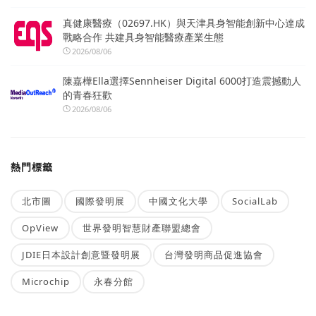
真健康醫療（02697.HK）與天津具身智能創新中心達成
戰略合作 共建具身智能醫療產業生態
2026/08/06
陳嘉樺Ella選擇Sennheiser Digital 6000打造震撼動人
的青春狂歡
2026/08/06
熱門標籤
北市圖
國際發明展
中國文化大學
SocialLab
OpView
世界發明智慧財產聯盟總會
JDIE日本設計創意暨發明展
台灣發明商品促進協會
Microchip
永春分館