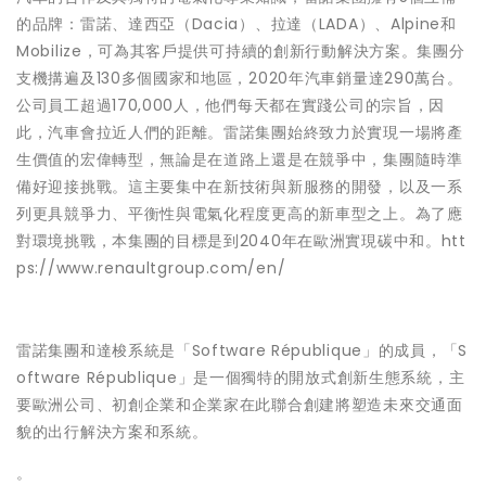
的品牌：雷諾、達西亞（Dacia）、拉達（LADA）、Alpine和
Mobilize，可為其客戶提供可持續的創新行動解決方案。集團分
支機搆遍及130多個國家和地區，2020年汽車銷量達290萬台。
公司員工超過170,000人，他們每天都在實踐公司的宗旨，因
此，汽車會拉近人們的距離。雷諾集團始終致力於實現一場將產
生價值的宏偉轉型，無論是在道路上還是在競爭中，集團隨時準
備好迎接挑戰。這主要集中在新技術與新服務的開發，以及一系
列更具競爭力、平衡性與電氣化程度更高的新車型之上。為了應
對環境挑戰，本集團的目標是到2040年在歐洲實現碳中和。htt
ps://www.renaultgroup.com/en/
雷諾集團和達梭系統是「Software République」的成員，「S
oftware République」是一個獨特的開放式創新生態系統，主
要歐洲公司、初創企業和企業家在此聯合創建將塑造未來交通面
貌的出行解決方案和系統。
。