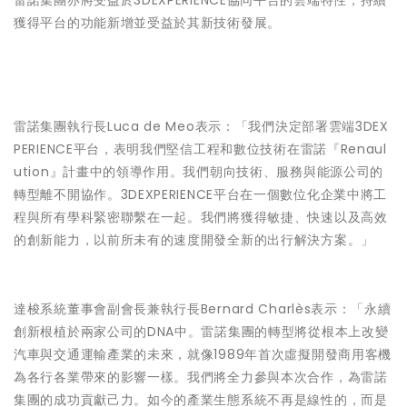
雷諾集團亦將受益於3DEXPERIENCE協同平台的雲端特性，持續
獲得平台的功能新增並受益於其新技術發展。
雷諾集團執行長Luca de Meo表示：「我們決定部署雲端3DEX
PERIENCE平台，表明我們堅信工程和數位技術在雷諾『Renaul
ution』計畫中的領導作用。我們朝向技術、服務與能源公司的
轉型離不開協作。3DEXPERIENCE平台在一個數位化企業中將工
程與所有學科緊密聯繫在一起。我們將獲得敏捷、快速以及高效
的創新能力，以前所未有的速度開發全新的出行解決方案。」
達梭系統董事會副會長兼執行長Bernard Charlès表示：「永續
創新根植於兩家公司的DNA中。雷諾集團的轉型將從根本上改變
汽車與交通運輸產業的未來，就像1989年首次虛擬開發商用客機
為各行各業帶來的影響一樣。我們將全力參與本次合作，為雷諾
集團的成功貢獻己力。如今的產業生態系統不再是線性的，而是