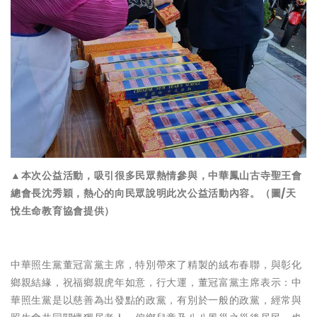
▲本次公益活動，吸引很多民眾熱情參與，中華鳳山古寺聖王會
總會長沈秀穎，熱心的向民眾說明此次公益活動內容。（圖/天
悅生命教育協會提供）
中華照生黨董冠富黨主席，特別帶來了精製的絨布春聯，與彰化
鄉親結緣，祝福鄉親虎年如意，行大運，董冠富黨主席表示：中
華照生黨是以慈善為出發點的政黨，有別於一般的政黨，經常與