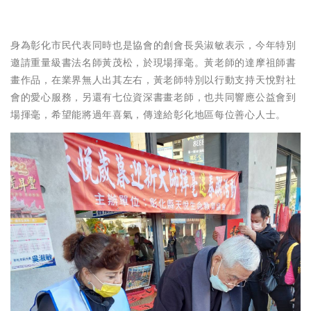
身為彰化市民代表同時也是協會的創會長吳淑敏表示，今年特別
邀請重量級書法名師黃茂松，於現場揮毫。黃老師的達摩祖師書
畫作品，在業界無人出其左右，黃老師特別以行動支持天悅對社
會的愛心服務，另還有七位資深書畫老師，也共同響應公益會到
場揮毫，希望能將過年喜氣，傳達給彰化地區每位善心人士。