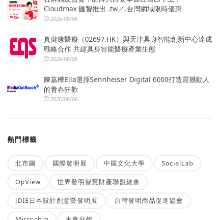
Cloudmax 匯智推出 .tw／.台灣網域限時優惠
2026/08/06
真健康醫療（02697.HK）與天津具身智能創新中心達成
戰略合作 共建具身智能醫療產業生態
2026/08/06
陳嘉樺Ella選擇Sennheiser Digital 6000打造震撼動人
的青春狂歡
2026/08/06
熱門標籤
北市圖
國際發明展
中國文化大學
SocialLab
OpView
世界發明智慧財產聯盟總會
JDIE日本設計創意暨發明展
台灣發明商品促進協會
Microchip
永春分館