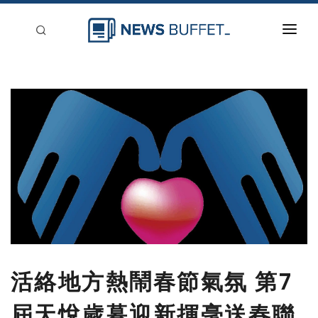
回到首頁
新聞稿分類
登入
刊登
活絡地方熱鬧春節氣氛 第7
屆天悅歲暮迎新揮毫送春聯