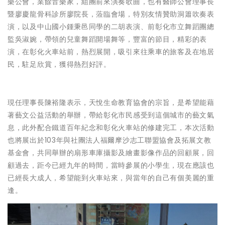
樂公會，業餘音樂家，組團前來演奏歌曲，也有醫師公會理事長
暨廖慶龍骨科診所廖院長，蒞臨會場，特別友情贊助洞簫吹奏表
演，以及中山國小鍾秉邑同學的二胡表演、前彰化市立舞蹈團總
監吳淑婉，帶領的兒童舞蹈開場舞等，豐富的節目，精彩的表
演，在彰化火車站前，熱烈展開，吸引來往乘車的旅客及在地居
民，駐足欣賞，獲得熱烈好評。
現任理事長陳裕隆表示，天悅生命教育協會的宗旨，是希望能藉
著藝文公益活動的舉辦，帶給彰化市民感受到這個城市的藝文氣
息，此外配合鐵道百年紀念和彰化火車站的修建完工，本次活動
也將展出於103年與社團法人福爾摩沙志工聯盟協會及拓展文教
基金會，共同舉辦的扇形車庫攝影及繪畫影像作品的回顧展，回
顧過去，距今已經九年的時間，當時參展的小學生，現在應該也
已經長大成人，希望能到火車站來，與當年的自己有個美麗的重
逢。