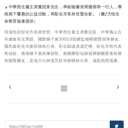
▲中華照生黨主席董冠富先生，率副秘書長周珊燕等一行人，專
程南下響應此公益活動，與彰化市長林世賢合影。（圖/天悅生
命教育協會提供）
現場包括彰化市長林世賢、中華照生黨主席董冠富、中華鳳山古
寺總會長沈秀穎、國際獅子會300D3區總監楊曜聰暨領導獅友、
國民黨彰化市黨部林執行長、彰化縣議員溫芝樺、彰化市民代表
黃稜茹、鹿港獅子會長陳德智、救國團彰化縣福興鄉團委會長陳
裕隆暨團友，及地方仕紳溫芫鋐等都聯袂出席，場面熱鬧溫馨。