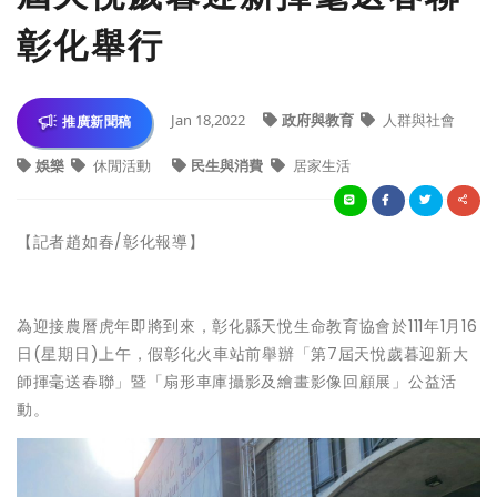
彰化舉行
Jan 18,2022
政府與教育
人群與社會
推廣新聞稿
娛樂
休閒活動
民生與消費
居家生活
【記者趙如春/彰化報導】
為迎接農曆虎年即將到來，彰化縣天悅生命教育協會於111年1月16
日(星期日)上午，假彰化火車站前舉辦「第7屆天悅歲暮迎新大
師揮毫送春聯」暨「扇形車庫攝影及繪畫影像回顧展」公益活
動。