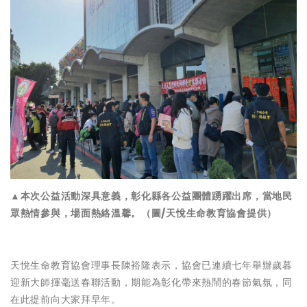
▲本次公益活動深具意義，彰化縣各公益團體踴躍出席，當地民
眾熱情參與，場面熱絡溫馨。（圖/天悅生命教育協會提供）
天悅生命教育協會理事長陳裕隆表示，協會已連續七年舉辦歲暮
迎新大師揮毫送春聯活動，期能為彰化帶來熱鬧的春節氣氛，同
在此提前向大家拜早年。