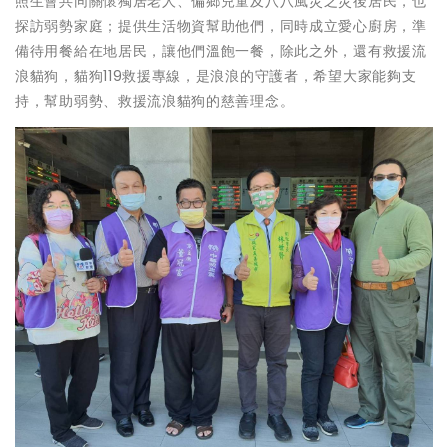
照生會共同關懷獨居老人、偏鄉兒童及八八風災之災後居民，也
探訪弱勢家庭；提供生活物資幫助他們，同時成立愛心廚房，準
備待用餐給在地居民，讓他們溫飽一餐，除此之外，還有救援流
浪貓狗，貓狗119救援專線，是浪浪的守護者，希望大家能夠支
持，幫助弱勢、救援流浪貓狗的慈善理念。