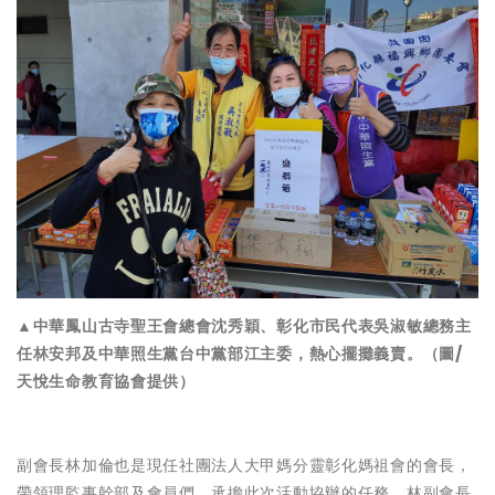
▲中華鳳山古寺聖王會總會沈秀穎、彰化市民代表吳淑敏總務主
任林安邦及中華照生黨台中黨部江主委，熱心擺攤義賣。（圖/
天悅生命教育協會提供）
副會長林加倫也是現任社團法人大甲媽分靈彰化媽祖會的會長，
帶領理監事幹部及會員們，承擔此次活動協辦的任務，林副會長