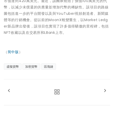
市值達到420萬美元。最近，該團隊燒毀了價值100萬美元的代
幣，以減少未償還的供應量並增加代幣的稀缺性。該項目的路線
圖包括進一步的平台開發以及與YouTuber視頻創造者、新聞媒
體等的行銷機會。從以前的MoonX蛻變重生，以Market Ledg
er新品牌出發後，該項目也實現了許多值得驕傲的里程碑，包括
NFT收藏以及在交易所和LBank上市。
（
简中版
）
虛擬貨幣
加密貨幣
區塊鏈