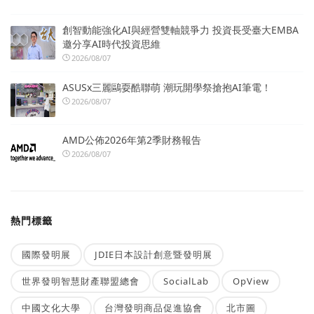
創智動能強化AI與經營雙軸競爭力 投資長受臺大EMBA
邀分享AI時代投資思維
2026/08/07
ASUSx三麗鷗耍酷聯萌 潮玩開學祭搶抱AI筆電！
2026/08/07
AMD公佈2026年第2季財務報告
2026/08/07
熱門標籤
國際發明展
JDIE日本設計創意暨發明展
世界發明智慧財產聯盟總會
SocialLab
OpView
中國文化大學
台灣發明商品促進協會
北市圖