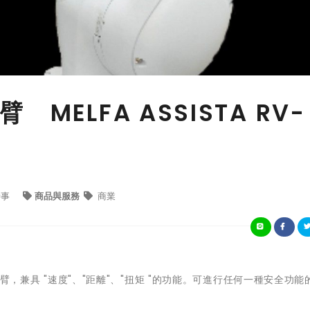
MELFA ASSISTA RV-
時事
商品與服務
商業
器手臂，兼具 "速度"、"距離"、"扭矩 "的功能。可進行任何一種安全功能