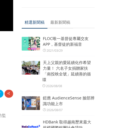
精選新聞稿
最新新聞稿
FLOC唯一基督徒專屬交友
APP，基督徒的新福音
2021/03/29
天上父親的愛延續化作希望
力量！ 六名子女捐贈家扶
「南投映全號」延續善的循
環
2026/08/08
鎧應 AudienceSense 臉部辨
識功能上市
2026/08/07
的監
HDBank 取得越南歷來最大
規模國際銀團社會貸款