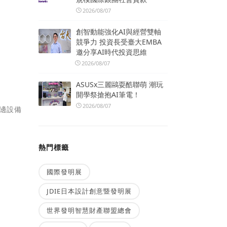
2026/08/07
創智動能強化AI與經營雙軸
競爭力 投資長受臺大EMBA
力
邀分享AI時代投資思維
2026/08/07
ASUSx三麗鷗耍酷聯萌 潮玩
開學祭搶抱AI筆電！
2026/08/07
周邊設備
熱門標籤
國際發明展
JDIE日本設計創意暨發明展
世界發明智慧財產聯盟總會