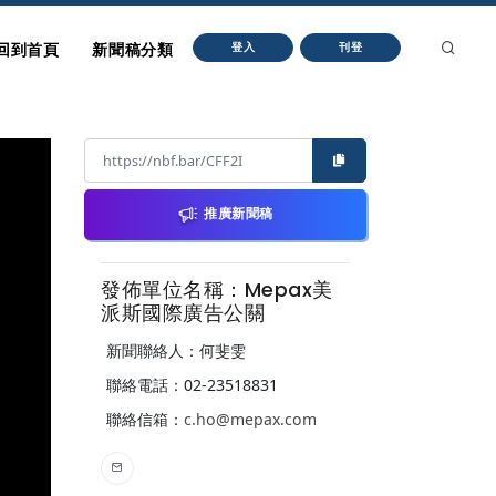
回到首頁
新聞稿分類
登入
刊登
推廣新聞稿
發佈單位名稱：Mepax美
派斯國際廣告公關
新聞聯絡人：何斐雯
聯絡電話：02-23518831
聯絡信箱：
c.ho@mepax.com