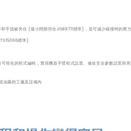
指被夾住 (最小間隙符合JISB9711標準)，並可減少碰撞時的壓
S15066標準)
作軟體進行可視化的程式編輯，實現機器手臂程式設置、修改安全參數設置與
塵或油霧的工廠及設備內