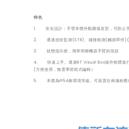
特色
1. 安全設計：手臂本體外觀圓弧造型，可防止手和手
2. 通過扭矩監測(STR)、碰撞檢測(觸摸即停)(T
3. 狀態指示燈，簡單明瞭機器手臂的現狀
4. 快速上手。透過RT Visual Box操
(方便使用，無需學習程式編輯）
5. 本體為IP54耐環境等級。可裝置在佈滿粉