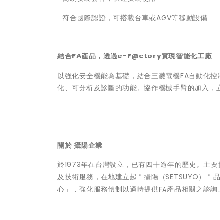
 符合國際認證，可搭載台車或AGV等移動設備
結合FA產品，透過e-F@ctory實現智能化工廠
以強化安全機能為基礎，結合三菱電機FA自動化控制
化、可分析及診斷的功能。協作機械手臂的加入，
關於 攝陽企業
於1973年在台灣設立，已有四十逾年的歷史。主
及技術服務，在地建立起＂攝陽（SETSUYO）＂
心」，強化服務體制以適時提供FA產品相關之諮