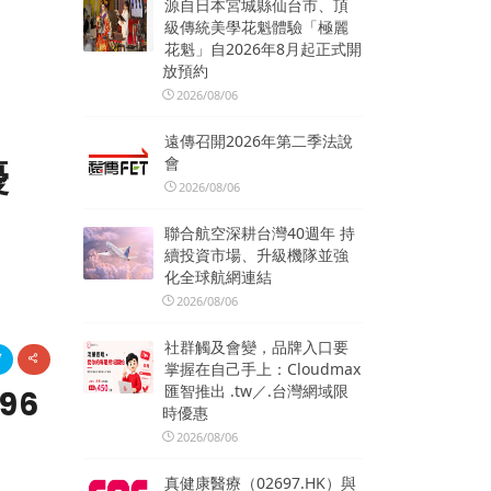
源自日本宮城縣仙台市、頂
級傳統美學花魁體驗「極麗
花魁」自2026年8月起正式開
放預約
2026/08/06
遠傳召開2026年第二季法說
會
優
2026/08/06
聯合航空深耕台灣40週年 持
續投資市場、升級機隊並強
化全球航網連結
2026/08/06
社群觸及會變，品牌入口要
掌握在自己手上：Cloudmax
匯智推出 .tw／.台灣網域限
96
時優惠
2026/08/06
真健康醫療（02697.HK）與