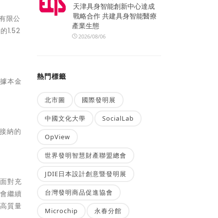
天津具身智能創新中心達成
戰略合作 共建具身智能醫療
有限公
產業生態
1.52
2026/08/06
熱門標籤
票據本金
北市圖
國際發明展
中國文化大學
SocialLab
獲接納的
OpView
世界發明智慧財產聯盟總會
JDIE日本設計創意暨發明展
。面對充
台灣發明商品促進協會
團會繼續
、高質量
Microchip
永春分館