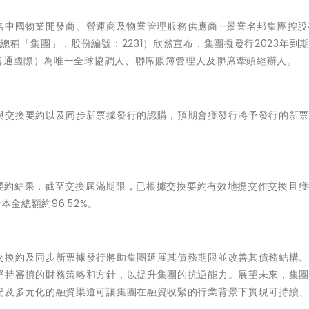
名中國物業開發商、營運商及物業管理服務供應商—
景業名邦集團控股
稱「集團」，股份編號：2231）欣然宣布，集團擬發行2023年到期的
（海通國際）為唯一全球協調人、聯席賬簿管理人及聯席牽頭經辦人。
與交換要約以及同步新票據發行的認購，預期會獲發行將予發行的新
交換要約結果，截至交換屆滿期限，已根據交換要約有效地提交作交換且
本金總額約96.52%。
交換約及同步新票據發行將助集團延展其債務期限並改善其債務結構
堅持審慎的財務策略和方針，以提升集團的抗逆能力。展望未來，集
況及多元化的融資渠道可讓集團在融資收緊的行業背景下實現可持續