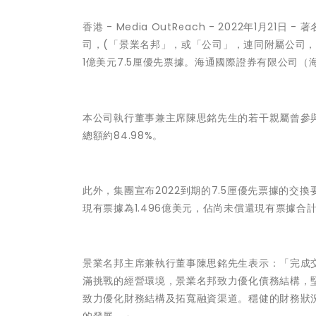
香港 -
Media OutReach
- 2022年1月21日 -
著
司
，(「景業名邦」，或「公司」，連同附屬公司，總
1億美元7.5厘優先票據。海通國際證券有限公司
本公司執行董事兼主席陳思銘先生的若干親屬曾參
總額約84.98%。
此外，集團宣布2022到期的7.5厘優先票據的
現有票據為1.496億美元，佔尚未償還現有票據合計
景業名邦主席兼執行董事陳思銘先生表示：「完成
滿挑戰的經營環境，景業名邦致力優化債務結構，
致力優化財務結構及拓寬融資渠道。穩健的財務狀
的發展。」