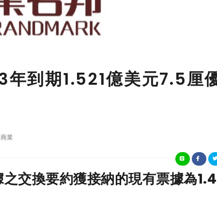
年到期1.521億美元7.5厘
商業
票據之交換要約獲接納的現有票據為1.4