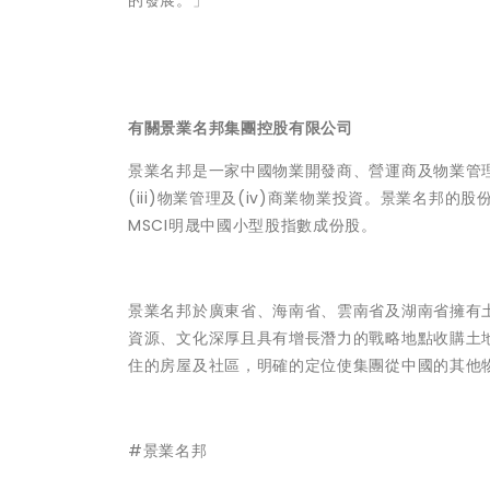
有關景業名邦集團控股有限公司
景業名邦是一家中國物業開發商、營運商及物業管理服
(iii)物業管理及(iv)商業物業投資。景業名
MSCI明晟中國小型股指數成份股。
景業名邦於廣東省、海南省、雲南省及湖南省擁有
資源、文化深厚且具有增長潛力的戰略地點收購土
住的房屋及社區，明確的定位使集團從中國的其他
#景業名邦