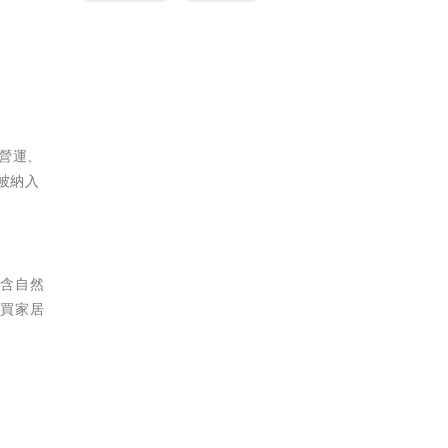
店營運、
被納入
富含自然
宜買家居