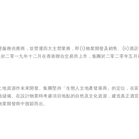
務供應商，並營運四大主營業務，即(i)物業開發及銷售、(ii)酒
邦的股份於二零一九年十二月在香港聯合交易所上市，集團於二零二零年五月
土地資源作未來開發。集團堅持「生態人文地產發展商」的定位，在
地儲備。在設計物業時考慮項目地點的自然及文化資源，建造真正適
物業開發商中脫穎而出。