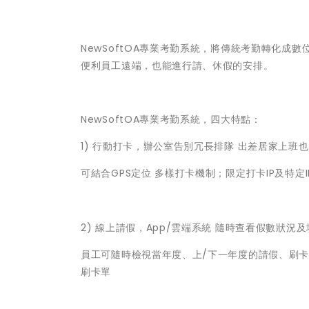
NewSoftOA專業考勤系統，將傳統考勤轉化
便利員工遠端，也能進行請、休假的安排。
NewSoftOA專業考勤系統，四大特點：
1) 行動打卡，辦公室告別冗長排隊 出差居家上班
可結合GPS定位 多樣打卡機制；限定打卡IP及特
2) 線上請假，App/雲端系統 隨時查看假數狀況
員工可隨時檢視當年度、上/下一年度的請假、刷卡
刷卡單