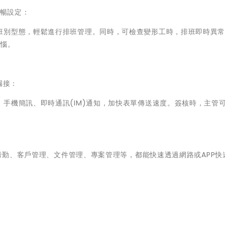
順暢設定：
班別型態，輕鬆進行排班管理。同時，可檢查變形工時，排班即時異
煩惱。
漏接：
手機簡訊、即時通訊(IM)通知，加快表單傳送速度。簽核時，主管
、考勤、客戶管理、文件管理、專案管理等，都能快速透過網路或APP快
。