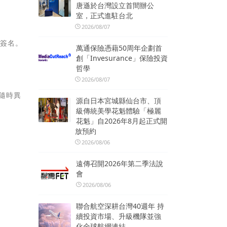
唐遜於台灣設立首間辦公
室，正式進駐台北
2026/08/07
閱簽名。
萬通保險憑藉50周年企劃首
創「Invesurance」保險投資
哲學
2026/08/07
隨時異
源自日本宮城縣仙台市、頂
級傳統美學花魁體驗「極麗
花魁」自2026年8月起正式開
放預約
2026/08/06
遠傳召開2026年第二季法說
會
2026/08/06
聯合航空深耕台灣40週年 持
續投資市場、升級機隊並強
化全球航網連結