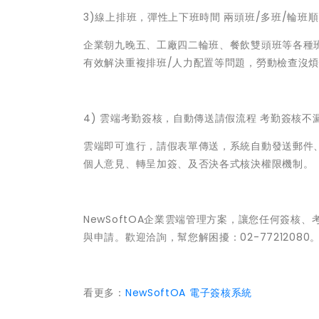
3)線上排班，彈性上下班時間 兩頭班/多班/輪班
企業朝九晚五、工廠四二輪班、餐飲雙頭班等各種
有效解決重複排班/人力配置等問題，勞動檢查沒
4) 雲端考勤簽核，自動傳送請假流程 考勤簽核不
雲端即可進行，請假表單傳送，系統自動發送郵件、
個人意見、轉呈加簽、及否決各式核決權限機制。
NewSoftOA企業雲端管理方案，讓您任何簽核
與申請。歡迎洽詢，幫您解困擾：02-77212080
看更多：
NewSoftOA 電子簽核系統