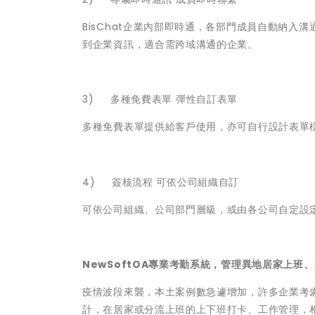
BisChat企業內部即時通，各部門成員自動納入
到企業資訊，適合需跨域溝通的企業。
3)
多種免費表單 彈性自訂表單
多種免費表單提供給客戶使用，亦可自行設計表單
4)
簽核流程 可依公司組織自訂
可依公司組織、公司部門層級，或由各公司自定設
NewSoftOA專業考勤系統，管理異地居家上班
疫情波段來襲，本土案例數急遽增加，許多企業考
計，在居家或分流上班的上下班打卡、工作管理，