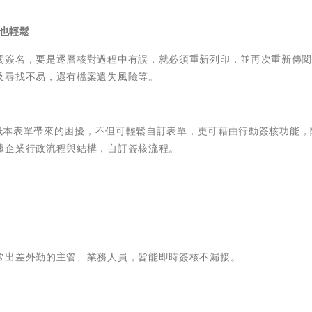
單也輕鬆
閱簽名，要是逐層核對過程中有誤，就必須重新列印，並再次重新傳
及尋找不易，還有檔案遺失風險等。
傳統紙本表單帶來的困擾，不但可輕鬆自訂表單，更可藉由行動簽核功能，
據企業行政流程與結構，自訂簽核流程。
常出差外勤的主管、業務人員，皆能即時簽核不漏接。