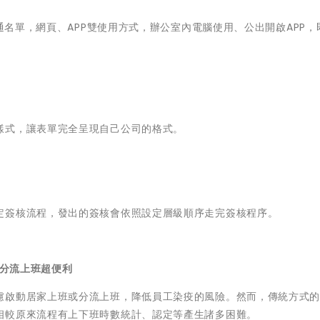
溝通名單，網頁、APP雙使用方式，辦公室內電腦使用、公出開啟APP，
樣式，讓表單完全呈現自己公司的格式。
定簽核流程，發出的簽核會依照設定層級順序走完簽核程序。
、分流上班超便利
慮啟動居家上班或分流上班，降低員工染疫的風險。然而，傳統方式
相較原來流程有上下班時數統計、認定等產生諸多困難。