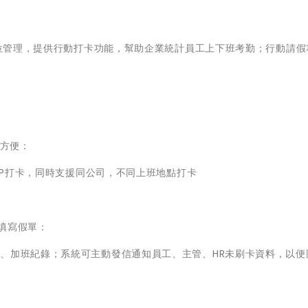
成數位管理，提供行動打卡功能，幫助企業統計員工上下班考勤；行動請假
也方便：
定IP打卡，同時支援同公司，不同上班地點打卡
及填寫假單：
、加班紀錄；系統可主動發信通知員工、主管、HR未刷卡資料，以便