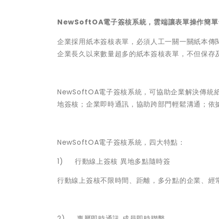
NewSoftOA電子簽核系統，雲端讓表單操作簡
企業採用紙本簽核表單，必須人工一關一關紙本傳
企業長久以來數量超多的紙本簽核表單，不但保存
NewSoftOA電子簽核系統，可協助企業解決
地簽核；企業即時通訊，協助跨部門輕鬆溝通；依
NewSoftOA電子簽核系統，四大特點：
1)
行動線上簽核 異地多點隨時簽
行動線上簽核不限時間、距離，多分點的企業、經
2)
專屬即時通訊 成員即時聯繫