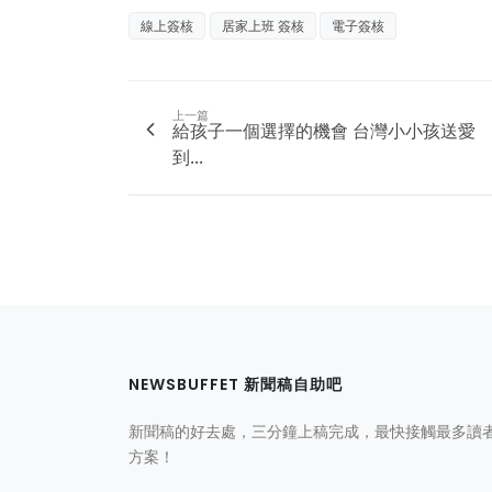
線上簽核
居家上班 簽核
電子簽核
上一篇
給孩子一個選擇的機會 台灣小小孩送愛
到...
NEWSBUFFET 新聞稿自助吧
新聞稿的好去處，三分鐘上稿完成，最快接觸最多讀
方案！