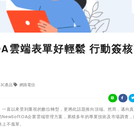
tOA雲端表單好輕鬆 行動簽
3C產品
網路電信
，一直以來受到重視的數位轉型，更將此話題推向頂端。然而，邁向
NewSoftOA企業雲端管理方案，累積多年的專業技術及市場調查，
路上不孤單。