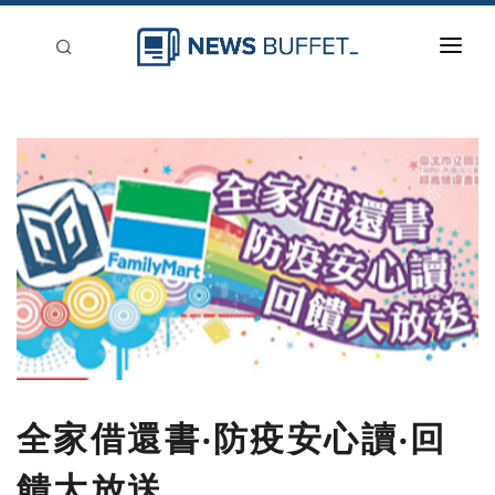
回到首頁
新聞稿分類
登入
刊登
全家借還書‧防疫安心讀‧回
饋大放送