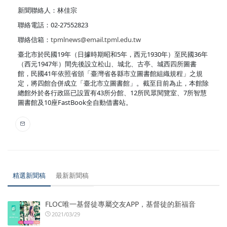
新聞聯絡人：林佳宗
聯絡電話：02-27552823
聯絡信箱：
tpmlnews@email.tpml.edu.tw
臺北市於民國19年（日據時期昭和5年，西元1930年）至民國36年
（西元1947年）間先後設立松山、城北、古亭、城西四所圖書
館，民國41年依照省頒「臺灣省各縣市立圖書館組織規程」之規
定，將四館合併成立「臺北市立圖書館」。截至目前為止，本館除
總館外於各行政區已設置有43所分館、12所民眾閱覽室、7所智慧
圖書館及10座FastBook全自動借書站。
精選新聞稿
最新新聞稿
FLOC唯一基督徒專屬交友APP，基督徒的新福音
2021/03/29