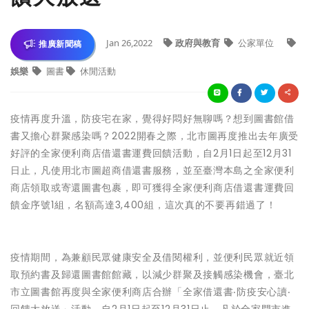
Jan 26,2022
政府與教育
公家單位
推廣新聞稿
娛樂
圖書
休閒活動
疫情再度升溫，防疫宅在家，覺得好悶好無聊嗎？想到圖書館借
書又擔心群聚感染嗎？2022開春之際，北市圖再度推出去年廣受
好評的全家便利商店借還書運費回饋活動，自2月1日起至12月31
日止，凡使用北市圖超商借還書服務，並至臺灣本島之全家便利
商店領取或寄還圖書包裹，即可獲得全家便利商店借還書運費回
饋金序號1組，名額高達3,400組，這次真的不要再錯過了！
疫情期間，為兼顧民眾健康安全及借閱權利，並便利民眾就近領
取預約書及歸還圖書館館藏，以減少群聚及接觸感染機會，臺北
市立圖書館再度與全家便利商店合辦「全家借還書‧防疫安心讀‧