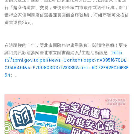
回饋大放送」活動，自2月1日起至12月31日止，凡於全家門市進
行「超商借還書」交易，並使用全家門市取件或送件服務，即可
獲得全家便利商店借還書運費回饋金序號1組，每組序號可兌換借
還書運費25元。
在這壓抑的一年，讓北市圖陪您健康重防疫，閱讀悅療癒！更多
詳細資訊歡迎參閱臺北市立圖書館網頁/主題活動訊息（
http
s://tpml.gov.taipei/News_Content.aspx?n=3951678DE
C0A8461&s=F700803D37123386&sms=9D72E82EC16F3E
64
）。