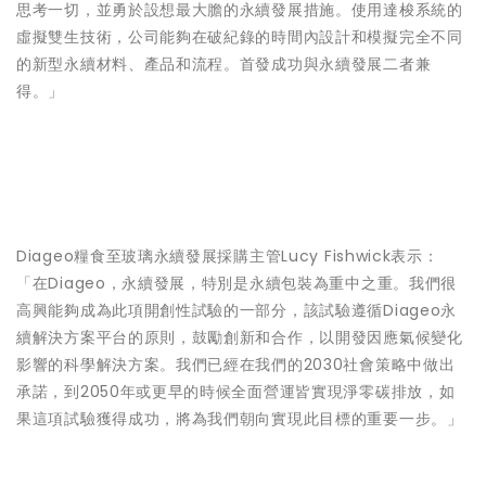
思考一切，並勇於設想最大膽的永續發展措施。使用達梭系統的
虛擬雙生技術，公司能夠在破紀錄的時間內設計和模擬完全不同
的新型永續材料、產品和流程。首發成功與永續發展二者兼
得。」
Diageo糧食至玻璃永續發展採購主管Lucy Fishwick表示：
「在Diageo，永續發展，特別是永續包裝為重中之重。我們很
高興能夠成為此項開創性試驗的一部分，該試驗遵循Diageo永
續解決方案平台的原則，鼓勵創新和合作，以開發因應氣候變化
影響的科學解決方案。我們已經在我們的2030社會策略中做出
承諾，到2050年或更早的時候全面營運皆實現淨零碳排放，如
果這項試驗獲得成功，將為我們朝向實現此目標的重要一步。」