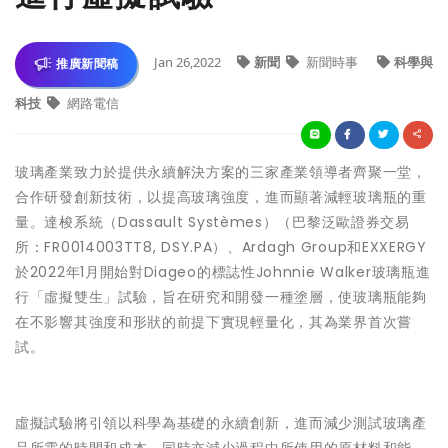
Jan 26,2022
新聞
新聞時事
科學與
推廣新聞稿
科技
網路電信
玻璃產業致力於提供永續解決方案的三家產業領導者齊聚一堂，
合作研發創新技術，以提高玻璃強度，進而顯著減輕玻璃瓶的重
量。達梭系統（Dassault Systèmes）（巴黎泛歐證券交易
所：FR0014003TT8, DSY.PA）、Ardagh Group和EXXERGY
於2022年1月開始對Diageo的標誌性Johnnie Walker玻璃瓶進
行「虛擬雙生」試驗，旨在研究和開發一種塗層，使玻璃瓶能夠
在不影響其強度和形狀的前提下實現輕量化，其為業界首次嘗
試。
虛擬試驗將引領以科學為基礎的永續創新，進而減少測試玻璃產