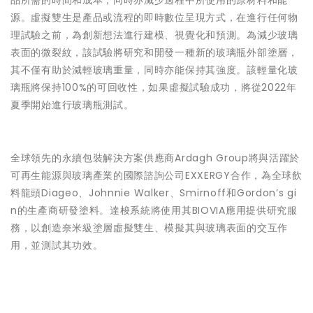
品所需的時間和成本，同時亦減少過程中所使用的原材料和能
源。虛擬雙生是產品或流程的即時數位呈現方式，在進行任何物
理試驗之前，為創新想法進行建模、視覺化和預測。為減少玻璃
表面的微裂紋，該試驗將研究和開發一種新的玻璃瓶外部塗層，
其不僅有助於減輕玻璃重量，同時亦能保持其強度。該輕量化玻
璃瓶將保持100%的可回收性，如果虛擬試驗成功，將從2022年
夏季開始進行玻璃瓶測試。
全球領先的永續包裝解決方案供應商Ardagh Group將與活躍於
可再生能源與玻璃產業的國際諮詢公司EXXERGY合作，為全球飲
料龍頭Diageo、Johnnie Walker、Smirnoff和Gordon’s gi
n的生產商研發塗料。達梭系統將使用其BIOVIA應用提供研究服
務，以創造奈米級塗層虛擬雙生、模擬其與玻璃表面的交互作
用，並測試其功效。