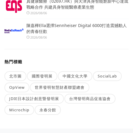
真健康醫療（02697.HK）與天津具身智能創新中心達成
戰略合作 共建具身智能醫療產業生態
2026/08/06
陳嘉樺Ella選擇Sennheiser Digital 6000打造震撼動人
的青春狂歡
2026/08/06
熱門標籤
北市圖
國際發明展
中國文化大學
SocialLab
OpView
世界發明智慧財產聯盟總會
JDIE日本設計創意暨發明展
台灣發明商品促進協會
Microchip
永春分館