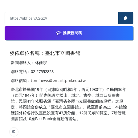
推廣新聞稿
發佈單位名稱：臺北市立圖書館
新聞聯絡人：林佳宗
聯絡電話：02-27552823
聯絡信箱：
tpmlnews@email.tpml.edu.tw
臺北市於民國19年（日據時期昭和5年，西元1930年）至民國36年
（西元1947年）間先後設立松山、城北、古亭、城西四所圖書
館，民國41年依照省頒「臺灣省各縣市立圖書館組織規程」之規
定，將四館合併成立「臺北市立圖書館」。截至目前為止，本館除
總館外於各行政區已設置有43所分館、12所民眾閱覽室、7所智慧
圖書館及10座FastBook全自動借書站。