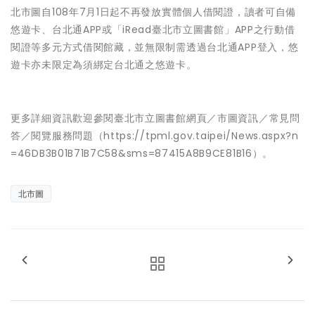
北市圖自108年7月1日起不再發放實體個人借閱證，讀者可自備
悠遊卡、台北通APP或「iRead臺北市立圖書館」APP之行動借
閱證等多元方式借閱館藏，並無限制需透過台北通APP登入，悠
遊卡亦未限定為須綁定台北通之悠遊卡。
更多詳細資訊歡迎參閱臺北市立圖書館網頁／市圖資訊／常見問
答／閱覽服務問題（https://tpml.gov.taipei/News.aspx?n
=46DB3B01B71B7C58&sms=87415A8B9CE81B16）。
北市圖