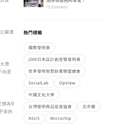
開學祭搶抱AI筆電！
2026/08/07
題公園選
熱門標籤
國際發明展
JDIE日本設計創意暨發明展
極大潛
世界發明智慧財產聯盟總會
不但是
SocialLab
OpView
中國文化大學
定價為9
台灣發明商品促進協會
北市圖
宇宙的
ASUS
Microchip