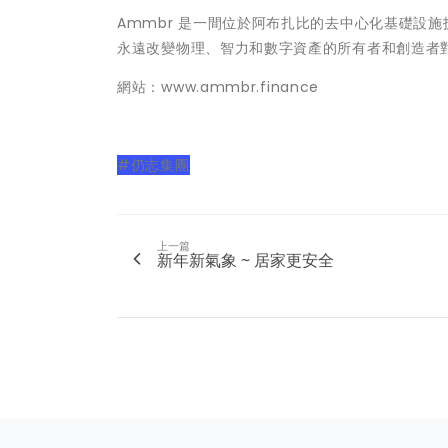
Ammbr 是一間位於阿布扎比的去中心化基礎設施
永遠改變物理、智力和數字資產的所有者和創造者
網站：
www.ammbr.finance
#仍志集團
上一篇
新年新氣象 ~ 居家更安全