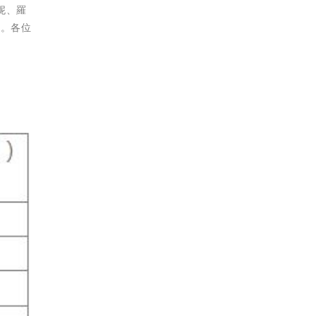
妮、羅
趣。各位