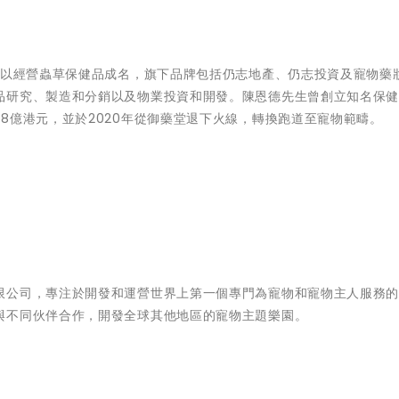
，以經營蟲草保健品成名，旗下品牌包括仍志地產、仍志投資及寵物藥
品研究、製造和分銷以及物業投資和開發。陳恩德先生曾創立知名保
8億港元，並於2020年從御藥堂退下火線，轉換跑道至寵物範疇。
限公司，專注於開發和運營世界上第一個專門為寵物和寵物主人服務
與不同伙伴合作，開發全球其他地區的寵物主題樂園。