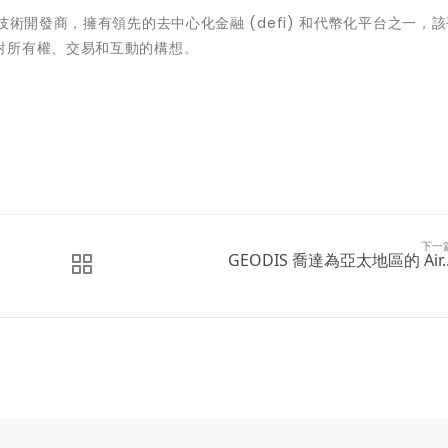
技術開發商，擁有領先的去中心化金融 (defi) 和代幣化平台之一，
對所有權、交易和互動的構想。
下一
GEODIS 喬達為亞太地區的 Air..