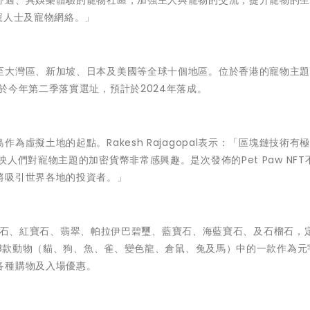
寵人士及寵物網絡。」
至大灣區、新加坡、日本及美國等全球十個地區。位於香港的寵物主
於今年第二季落實選址，預計於2024年落成。
島作為虛擬土地的起點。
Rakesh Rajagopal
表示：「區塊鏈技術有
人們對寵物主題的加密貨幣非常感興趣。是次發佈的Pet Paw NFT
將吸引世界各地的投資者。」
，包括鑽石、紅寶石、翡翠、帕拉伊巴碧璽、藍寶石、海藍寶石、及石榴石，
選擇8款動物（貓、狗、魚、雀、變色龍、倉鼠、兔及馬）中的一款作為元
各種購物及入場優惠。