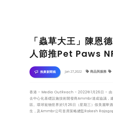
「蟲草大王」陳恩德
人節推Pet Paws
Jan 27,2022
商品與服務
推廣新聞稿
香港 -
Media OutReach
- 2022年1月26日
- 
去中心化基礎設施技術開發商
Ammbr
達成協議，
區。環球寵物世界於1月26日（星期三）假美麗華
生，及Ammbr公司首席策略總監Rakesh Raja