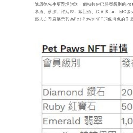
陳恩德先生更即場贈送一個帕拉伊巴碧璽級別的Pet 
孝勇、蔡潔、許廷鏗、戴祖儀、C AllStar、
藝人亦即席展示其為Pet Paws NFT頭像填色