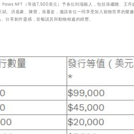
Paws NFT（等值7,500美元）予各位到場藝人，包括張繼聰、王丹
MC張天賦、洪嘉豪、陳蕾，張蔓姿，邀請各位一同享受加入寵物世界的樂
的作品、分享創作靈感，並暢談其與動物相處的經歷。