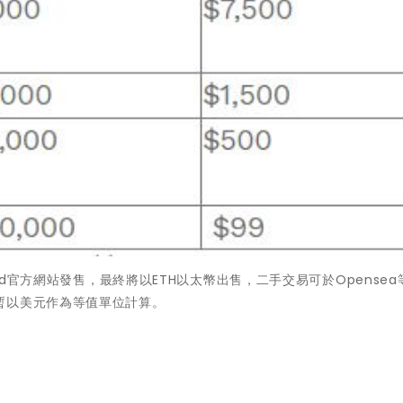
ts World官方網站發售，最終將以ETH以太幣出售，二手交易可於Opensea
暫以美元作為等值單位計算。