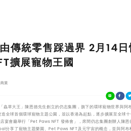
由傳統零售踩過界 2月14日
 NFT擴展寵物王國
商業
由「蟲草大王」陳恩德先生創立的
仍志集團
，旗下的環球寵物世界與阿
建造
全球首個環球寵物主題公園
，並以香港為起點，逐步擴展至全球十
酒店宴會廳舉行
「Pet Paws NFT 發佈會」
，席間仍志集團創辦人陳恩
gopal分享了寵物主題樂園、Pet Paws NFT及元宇宙的概念，並與阿