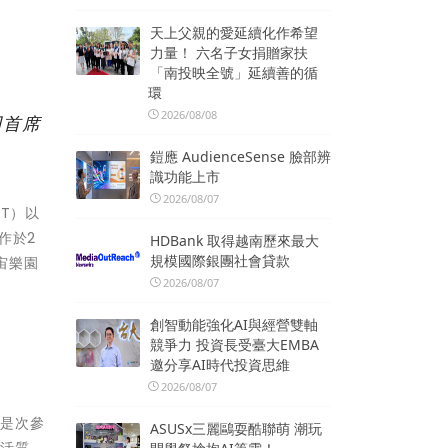
天上父親的愛延續化作希望
力量！ 六名子女捐贈家扶
「南投映全號」延續善的循
環
2026/08/08
司首席
鎧應 AudienceSense 臉部辨
識功能上市
2026/08/07
T）以
作於2
HDBank 取得越南歷來最大
規模國際銀團社會貸款
宇宙樂園
2026/08/07
創智動能強化AI與經營雙軸
競爭力 投資長受臺大EMBA
邀分享AI時代投資思維
2026/08/07
。是次參
ASUSx三麗鷗耍酷聯萌 潮玩
生活質