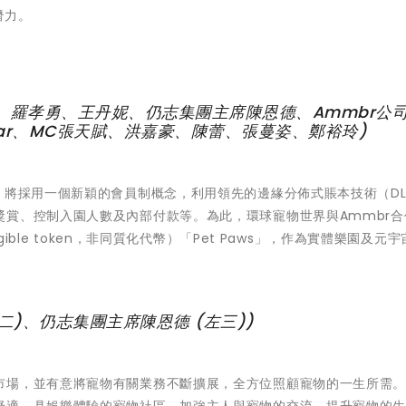
潛力。
、羅孝勇、王丹妮、仍志集團主席陳恩德、Ammbr公
AllStar、MC張天賦、洪嘉豪、陳蕾、張蔓姿、鄭裕玲)
，將採用一個新穎的會員制概念，利用領先的邊緣分佈式賬本技術（DL
賞、控制入園人數及內部付款等。為此，環球寵物世界與Ammbr合
gible token，非同質化代幣）「Pet Paws」，作為實體樂園及元
左二)、仍志集團主席陳恩德 (左三))
市場，並有意將寵物有關業務不斷擴展，全方位照顧寵物的一生所需
舒適、具娛樂體驗的寵物社區，加強主人與寵物的交流，提升寵物的