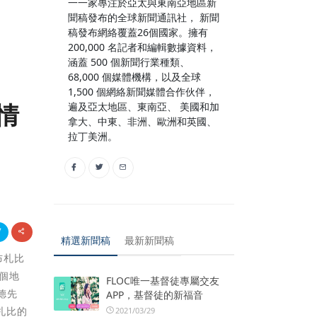
一一家專注於亞太與東南亞地區新
聞稿發布的全球新聞通訊社， 新聞
稿發布網絡覆蓋26個國家。擁有
200,000 名記者和編輯數據資料，
涵蓋 500 個新聞行業種類、
68,000 個媒體機構，以及全球
1,500 個網絡新聞媒體合作伙伴，
情
遍及亞太地區、東南亞、 美國和加
拿大、中東、非洲、歐洲和英國、
拉丁美洲。
精選新聞稿
最新新聞稿
布札比
個地
FLOC唯一基督徒專屬交友
德先
APP，基督徒的新福音
布札比的
2021/03/29