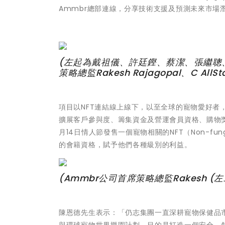
Ammbr總部連線，分享技術支援及預測未來市場
(左起為戴祖儀、許廷鏗、蔡潔、張繼聰
策略總監Rakesh Rajagopal、C 
項目以NFT連結線上線下，以至全球的寵物愛好者
擴展客戶參與度、籌集資金及營運會員資格、購物獎
月14日情人節發售一個寵物相關的NFT（Non-fun
的會籍資格，賦予他們各種級別的利益。
(Ammbr公司首席策略總監Rakesh (
陳恩德先生
表示：「仍志集團一直深耕寵物保健品
與環球寵物世界樂園計劃，目的是打造一個安全、