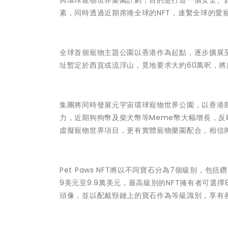
素，同時透過近期席捲全球的NFT，連繫全球的愛
全球首個寵物主題公園以香港作為起點，逐步擴展
址暫定於西貢或流浮山，覓地要求大約60萬呎，將
集團將同時發展元宇宙環球寵物世界公園，以香港
力，近期狗狗幣及柴犬幣等Meme幣大幅增長，反映
虛擬寵物世界項目，更有實體寵物樂園配合，相信
Pet Paws NFT將以不同寶石分為7個級別
9美元至9.9萬美元，最高級別的NFT擁有者可
頭像，並以配戴頸鏈上的寶石作為等級識別，享有