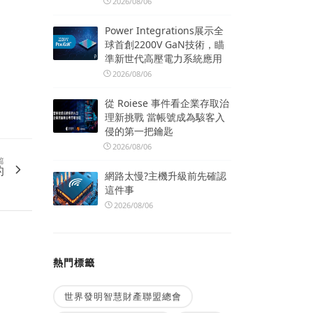
2026/08/06
Power Integrations展示全
球首創2200V GaN技術，瞄
準新世代高壓電力系統應用
2026/08/06
從 Roiese 事件看企業存取治
理新挑戰 當帳號成為駭客入
侵的第一把鑰匙
2026/08/06
篇
的
網路太慢?主機升級前先確認
這件事
2026/08/06
熱門標籤
世界發明智慧財產聯盟總會