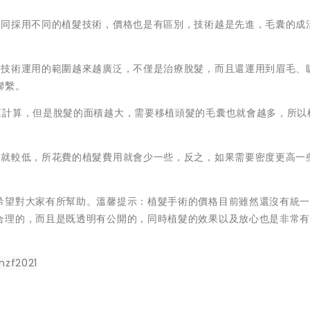
不同採用不同的植髮技術，價格也是有區別，技術越是先進，毛囊的成
髮技術運用的範圍越來越廣泛，不僅是治療脫髮，而且還運用到眉毛、
聯繫。
來計算，但是脫髮的面積越大，需要移植頭髮的毛囊也就會越多，所以
度就較低，所花費的植髮費用就會少一些，反之，如果需要密度更高一
希望對大家有所幫助。溫馨提示：植髮手術的價格目前雖然還沒有統
合理的，而且是既透明有公開的，同時植髮的效果以及放心也是非常
hzf2021