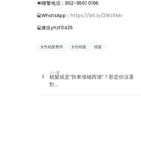
️🔊聯繫电话：852-9561 0196
💻WhatsApp：
https://bit.ly/2WzlfMv
💻微信yhzf0425
女性植髮費用
女性植髮
植髮
上一篇
植髮就是“拆東墻補西墻”？那是你沒選
對...