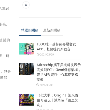
活率越
睫毛、
精選新聞稿
最新新聞稿
植髮的
FLOC唯一基督徒專屬交友
APP，基督徒的新福音
2021/03/29
些，所
Microchip攜手美光科技展示
高效能PCIe Gen6儲存架構，
一，但是
滿足AI與資料中心基礎架構
有擔保
需求
2026/08/06
《七大罪：Origin》迎來首
位可遊玩十誡角色「德里艾
利」