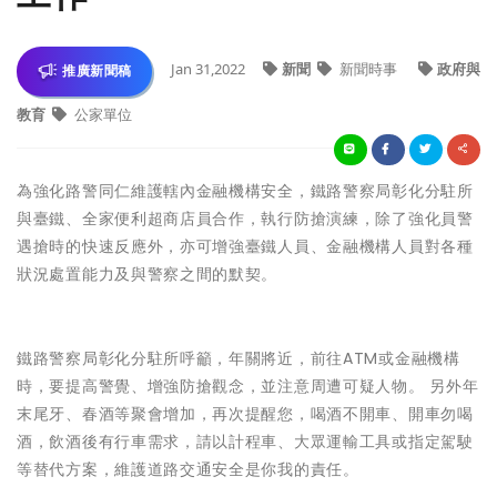
Jan 31,2022
新聞
新聞時事
政府與
推廣新聞稿
教育
公家單位
為強化路警同仁維護轄內金融機構安全，鐵路警察局彰化分駐所
與臺鐵、全家便利超商店員合作，執行防搶演練，除了強化員警
遇搶時的快速反應外，亦可增強臺鐵人員、金融機構人員對各種
狀況處置能力及與警察之間的默契。
鐵路警察局彰化分駐所呼籲，年關將近，前往ATM或金融機構
時，要提高警覺、增強防搶觀念，並注意周遭可疑人物。 另外年
末尾牙、春酒等聚會增加，再次提醒您，喝酒不開車、開車勿喝
酒，飲酒後有行車需求，請以計程車、大眾運輸工具或指定駕駛
等替代方案，維護道路交通安全是你我的責任。