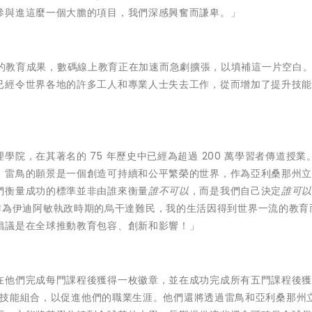
參與進這麼一個大膽的項目，我們深感興奮而謙卑。」
20 年的教育成果，數碼線上教育正在加速而急劇擴張，以填補這一片空白
已經令世界各地的許多工人和專業人士失去工作，從而增加了提升技
院，在其著名的 75 年歷史中已經為超過 200 萬學習者傳道授業
。雷鳥的願景是一個創造可持續和公平繁榮的世界，作為亞利桑那州
們衡量成功的標準並非由誰來衡量
誰不可以
，而是我們自己決定
誰可
士說。「作為伊迪阿敏執政時期的烏干達難民，我的生活因得到世界一流的教育
倡議是在全球推動教育包容、創新和影響！」
他們完成每門課程後獲得一枚徽章，並在成功完成所有五門課程後獲得
世紀的技能組合，以促進他們的職業生涯。他們還將透過雷鳥和亞利桑那州