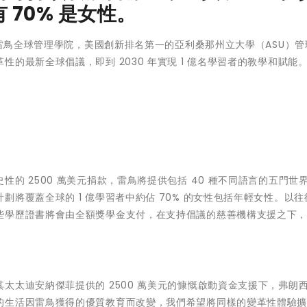
70% 是女性。
月24日 - 雷鳥全球管理學院，美國創新排名第一的亞利桑那州立大學（ASU）
的最新全球倡議，即到 2030 年實現 1 億名學習者的教學和賦能
的 2500 萬美元捐款，雷鳥將提供包括 40 種不同語言的五門世
將覆蓋全球的 1 億學習者中約佔 70% 的女性包括年輕女性。以往
些學歷證書將會由全額獎學金支付，在支持倡議的慈善機構支援之下
太太迪安納傑菲提供的 2500 萬美元的慷慨啟動資金支援下，弗朗
的生活因雷鳥獲得的優質教育而改變，我們希望將同樣的變革性體驗