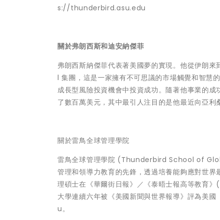
s://thunderbird.asu.edu
關於弗朗西斯和迪安納傑菲
弗朗西斯納傑菲代表著美國夢的實現。他從伊朗來到美
l 集團，這是一家擁有不可思議的市場觸覺和智慧的房
成長型風險投資機會中投資成功。隨著他事業的成
了數百萬美元，其中最引人注目的是他最近向亞利桑那
關於雷鳥全球管理學院
雷鳥全球管理學院 (Thunderbird School o
管理和領導力教育的先鋒，透過培養能夠應對世界
理碩士在《華爾街日報》／《泰晤士報高等教育》(Times
大學連續六年被《美國新聞與世界報導》評為美國
u
。