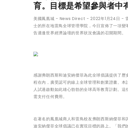
育。目標是希望參與者中有 
美國鳳凰城 - News Direct - 2022年1
士的所在地雷鳥全球管理學院，今日宣佈了一項變革性
告適逢世界經濟論壇的世界狀況會議的召開期間。
感謝弗朗西斯和迪安納傑菲為此全球倡議提供了歷史性
程在內，廣受認可的線上全球管理和創業證書。本計劃
人試過啟動如此雄心勃勃的全球高等教育計劃。這
需支付任何費用。
在著名的鳳凰城商人和雷鳥校友弗朗西斯納傑菲和其
迪安納傑菲全球倡議已在實現目標的路上。「我們