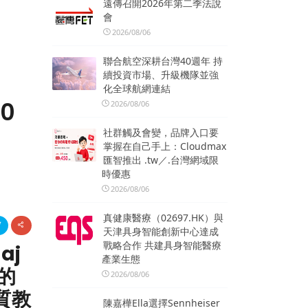
遠傳召開2026年第二季法說
會
2026/08/06
聯合航空深耕台灣40週年 持
續投資市場、升級機隊並強
化全球航網連結
0
2026/08/06
社群觸及會變，品牌入口要
掌握在自己手上：Cloudmax
匯智推出 .tw／.台灣網域限
時優惠
2026/08/06
真健康醫療（02697.HK）與
天津具身智能創新中心達成
戰略合作 共建具身智能醫療
aj
產業生態
的
2026/08/06
質教
陳嘉樺Ella選擇Sennheiser