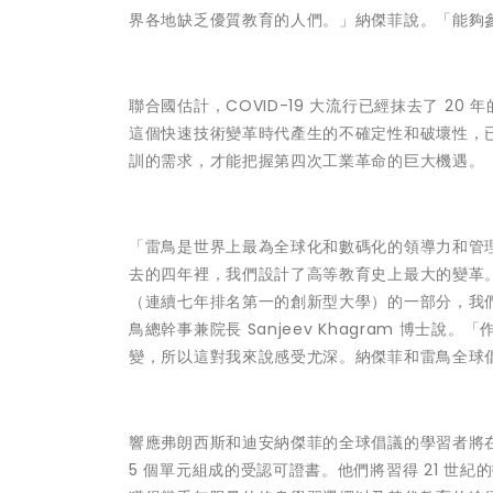
界各地缺乏優質教育的人們。」納傑菲說。「能夠
聯合國估計，COVID-19 大流行已經抹去了 
這個快速技術變革時代產生的不確定性和破壞性，
訓的需求，才能把握第四次工業革命的巨大機遇。
「雷鳥是世界上最為全球化和數碼化的領導力和管理學
去的四年裡，我們設計了高等教育史上最大的變革
（連續七年排名第一的創新型大學）的一部分，我
鳥總幹事兼院長 Sanjeev Khagram 博
變，所以這對我來說感受尤深。納傑菲和雷鳥全球
響應弗朗西斯和迪安納傑菲的全球倡議的學習者將在
5 個單元組成的受認可證書。他們將習得 21 