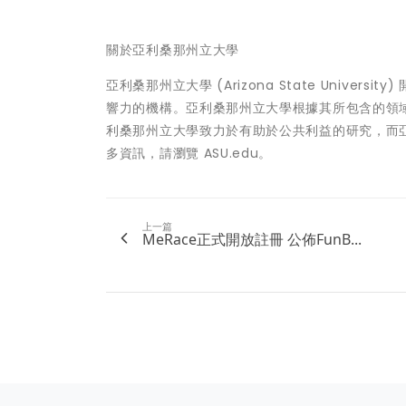
關於亞利桑那州立大學
亞利桑那州立大學 (Arizona State Univ
響力的機構。亞利桑那州立大學根據其所包含的領
利桑那州立大學致力於有助於公共利益的研究，而
多資訊，請瀏覽 ASU.edu。
上一篇
MeRace正式開放註冊 公佈FunB...