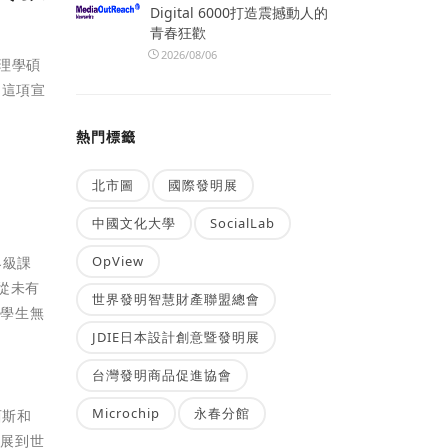
Digital 6000打造震撼動人的
青春狂歡
2026/08/06
管理學碩
。這項宣
熱門標籤
北市圖
國際發明展
中國文化大學
SocialLab
OpView
界級課
從未有
世界發明智慧財產聯盟總會
，學生無
JDIE日本設計創意暨發明展
台灣發明商品促進協會
Microchip
永春分館
西斯和
擴展到世