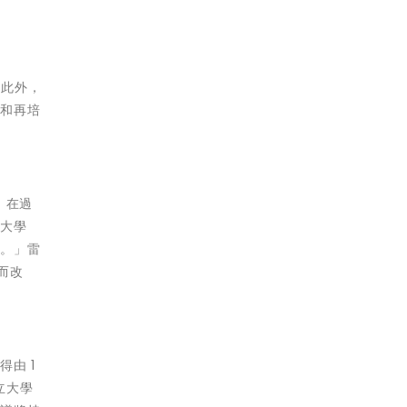
。此外，
能和再培
。在過
立大學
以
。」雷
而改
由 1
立大學