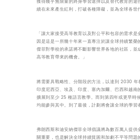
獲得幾乎無限量的終身學習選擇以及替代教育的途
續在未來產生紅利，打破各種障礙，並為全球各世
「讓大家接受高等教育以及對公平和包容的需求是
因是這是一所幾十年來一直專注於讓全球持續繁榮的學校
傑菲對學校的承諾將不斷影響世界各地的社區，並
高等教育帶來的機會。」
將需要具戰略性、分階段的方法，以達到 2030 
印度尼西亞、埃及、印度、塞內加爾、巴西和越南
擴展到至少 25 種語言教學。而到第四年或更早時
均能參與其中。到了最後，計劃將會讓全球的學習者
弗朗西斯和迪安納傑菲全球倡議將為數百萬人提供
關重要，也是解決全球持續貧困和加劇不平等問題