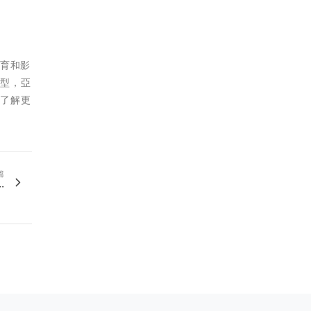
教育和影
原型，亞
。了解更
篇
.