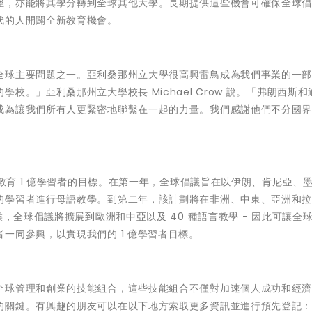
徑，亦能將其學分轉到全球其他大學。長期提供這些機會可確保全球
代的人開闢全新教育機會。
全球主要問題之一。亞利桑那州立大學很高興雷鳥成為我們事業的一
。」亞利桑那州立大學校長 Michael Crow 說。「弗朗西斯和
成為讓我們所有人更緊密地聯繫在一起的力量。我們感謝他們不分國
年教育 1 億學習者的目標。在第一年，全球倡議旨在以伊朗、肯尼亞、
的學習者進行母語教學。到第二年，該計劃將在非洲、中東、亞洲和
候，全球倡議將擴展到歐洲和中亞以及 40 種語言教學 - 因此可讓全
一同參興，以實現我們的 1 億學習者目標。
全球管理和創業的技能組合，這些技能組合不僅對加速個人成功和經
的關鍵。有興趣的朋友可以在以下地方索取更多資訊並進行預先登記