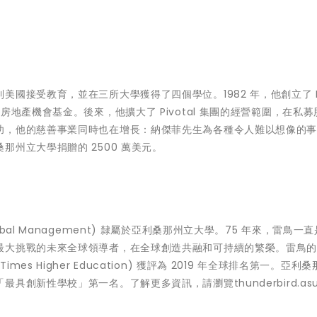
國接受教育，並在三所大學獲得了四個學位。1982 年，他創立了 Pi
地產機會基金。後來，他擴大了 Pivotal 集團的經營範圍，在私募
功，他的慈善事業同時也在增長：納傑菲先生為各種令人難以想像的
州立大學捐贈的 2500 萬美元。
f Global Management) 隸屬於亞利桑那州立大學。75 年來，雷鳥一
最大挑戰的未來全球領導者，在全球創造共融和可持續的繁榮。雷鳥
 Higher Education) 獲評為 2019 年全球排名第一。亞利
「最具創新性學校」第一名。了解更多資訊，請瀏覽
thunderbird.as