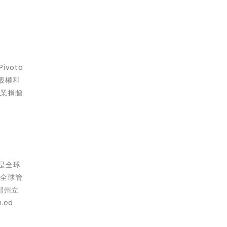
vota
股權和
事業捐贈
直是全球
的全球管
桑那州立
u.ed