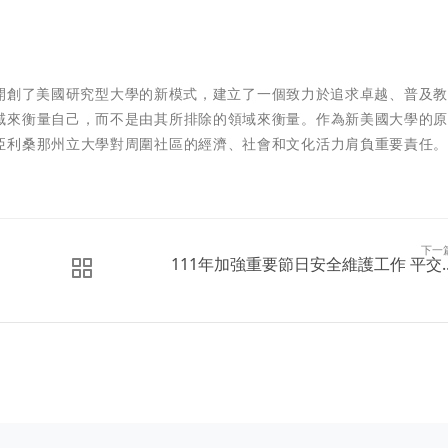
ersity) 開創了美國研究型大學的新模式，建立了一個致力於追求卓越、普及
域來衡量自己，而不是由其所排除的領域來衡量。作為新美國大學的
亞利桑那州立大學對周圍社區的經濟、社會和文化活力肩負重要責任
下一
111年加強重要節日安全維護工作 平交..