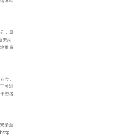
倡議將持
部分，原
迪安納
界地推廣
墨西哥、
拉丁美洲
球學習者
濟繁榮至
：
http