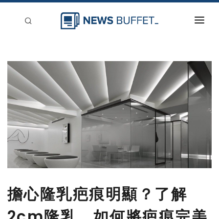
回到首頁
新聞稿分類
登入
刊登
擔心隆乳疤痕明顯？了解
2cm隆乳，如何將疤痕完美