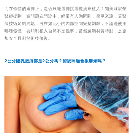
而在假體的選擇上，是否只能選擇挑選魔滴來植入？知美莊家榮
醫師提到，這問題在門診中，經常有人詢問到，簡單來說，若醫
師技術足夠純熟，可在如此小的內部空間完整剝離，不論是使用
哪種假體，要順利植入自然不是難事，當然魔滴材質特點，是更
加安全且利於術後修復。
2公分隆乳疤痕都是2公分嗎？術後照顧會很麻煩嗎？