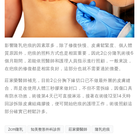
影響隆乳疤痕的因素眾多，除了修復快慢、皮膚鬆緊度、個人體
質原因外，疤痕的照料方式也是相當重要，因此2公分隆乳術後6
個月期間，若能依照醫師和護理人員指示進行照顧，一般來說，
在疤痕的修復都是相當良好，這部分也就不需要過於擔憂。
莊家榮醫師補充，目前2公分胸下緣切口已不做最外層的皮膚縫
合，而是改使用人體三秒膠來做封口，不但不需拆線，因傷口具
有防水功效，術後第4天已可直接淋浴，接著在術後12至14天時
回診拆除皮膚組織膠後，便可開始疤痕的護理工作，術後照顧這
部分確實已輕鬆許多。
2cm隆乳
知美整形外科診所
莊家榮醫師
隆乳疤痕