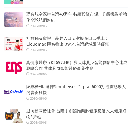
聯合航空深耕台灣40週年 持續投資市場、升級機隊並強
化全球航網連結
2026/08/06
社群觸及會變，品牌入口要掌握在自己手上：
Cloudmax 匯智推出 .tw／.台灣網域限時優惠
2026/08/06
真健康醫療（02697.HK）與天津具身智能創新中心達成
戰略合作 共建具身智能醫療產業生態
2026/08/06
陳嘉樺Ella選擇Sennheiser Digital 6000打造震撼動人
的青春狂歡
2026/08/06
迎向超高齡社會 台隆手創館推樂齡健康禮選六大健康好
物5折起
2026/08/06