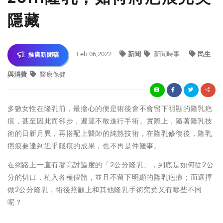
隱藏
Feb 06,2022
新聞
新聞時事
民生
推廣新聞稿
與消費
醫療保健
多數女性在隆乳前，最擔心的便是術後會不會留下明顯的隆乳疤
痕，甚至因此而卻步，遲遲不敢進行手術。實際上，隨著隆乳技
術的日新月異，再搭配上醫師的純熟技術，在隆乳修復後，隆乳
疤痕要達到近乎隱痕的成果，也不再是件難事。
在網路上一直有著高討論度的「2公分隆乳」，到底是如何從2公
分的切口，植入各種假體，並且不留下明顯的隆乳疤痕；而選擇
做2公分隆乳，術後照顧上和其他隆乳手術究竟又有哪些不同
呢？