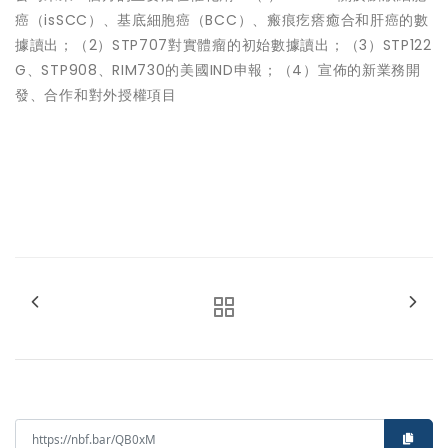
癌（isSCC）、基底細胞癌（BCC）、瘢痕疙瘩癒合和肝癌的數
據讀出；（2）STP707對實體瘤的初始數據讀出；（3）STP122
G、STP908、RIM730的美國IND申報；（4）宣佈的新業務開
發、合作和對外授權項目