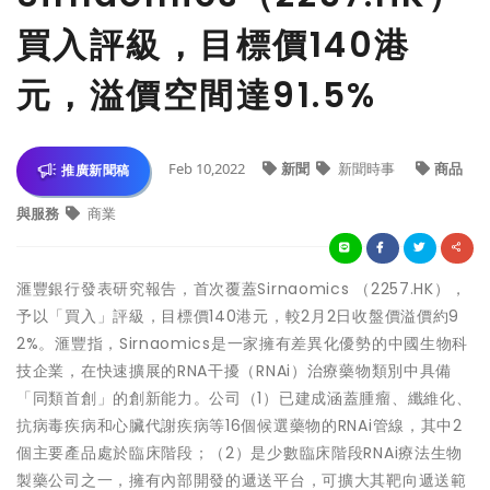
買入評級，目標價140港
元，溢價空間達91.5%
Feb 10,2022
新聞
新聞時事
商品
推廣新聞稿
與服務
商業
滙豐銀行發表研究報告，首次覆蓋Sirnaomics （2257.HK），
予以「買入」評級，目標價140港元，較2月2日收盤價溢價約9
2%。滙豐指，Sirnaomics是一家擁有差異化優勢的中國生物科
技企業，在快速擴展的RNA干擾（RNAi）治療藥物類別中具備
「同類首創」的創新能力。公司（1）已建成涵蓋腫瘤、纖維化、
抗病毒疾病和心臟代謝疾病等16個候選藥物的RNAi管線，其中2
個主要產品處於臨床階段；（2）是少數臨床階段RNAi療法生物
製藥公司之一，擁有內部開發的遞送平台，可擴大其靶向遞送範