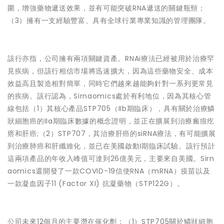
圍，增強藥物遞送效果，並有可能突破RNA遞送的關鍵瓶頸；
（3）擁有一支經驗豐富、具有全球行業專業知識的管理團隊。
該行亦指，公司擁有兩項關鍵資產。RNAi療法已經被用於治療罕
見疾病，但該行相信市場將迅速擴大，因為這些藥物安全、成本
效益高且製造相對簡單，同時它們越來越能夠針對一系列更常見
的疾病。該行認為，Sirnaomics處於有利地位，因為其核心管
線包括（1）其核心產品STP705（IIb期臨床），具有關於治療鱗
狀細胞癌的IIa期臨床數據的概念證明，並正在擴展到治療瘢痕疙
瘩和肝癌;（2）STP707，其治療肝癌的siRNA療法，有可能擴展
到治療肺癌和肝纖維化，並已在美國啟動I期臨床試驗。該行預計
這兩項產品的年收入峰值可達到26億美元，主要來自美國。Sirn
aomics還開發了一款COVID-19信使RNA（mRNA）疫苗以及
一款凝血因子11 (Factor XI) 抗凝藥物（STP122G）。
公司未來12個月的主要潛在催化劑：（1）STP705關於鱗狀細胞