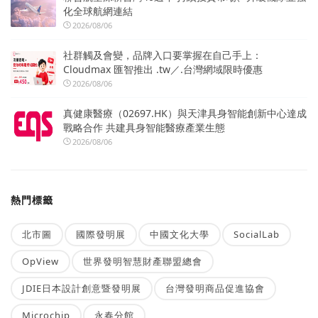
化全球航網連結
2026/08/06
社群觸及會變，品牌入口要掌握在自己手上：
Cloudmax 匯智推出 .tw／.台灣網域限時優惠
2026/08/06
真健康醫療（02697.HK）與天津具身智能創新中心達成
戰略合作 共建具身智能醫療產業生態
2026/08/06
熱門標籤
北市圖
國際發明展
中國文化大學
SocialLab
OpView
世界發明智慧財產聯盟總會
JDIE日本設計創意暨發明展
台灣發明商品促進協會
Microchip
永春分館