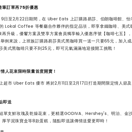
筆訂單再75折優惠
月9日至2月22日期間，在 Uber Eats 上訂購路易莎、伯朗咖啡館、
台中的 Lokal Coffee 等餐廳合作夥伴的指定品項，即享拿鐵咖啡、美
康再升級，優饗方案及雙享方案會員獨享輸入優惠序號【咖啡七五】
*。舉例來說，上班族訂購路易莎美式黑咖啡買一送一只要65元，加入
莎美式黑咖啡只要不到25元，即可元氣滿滿地迎接開工挑戰！
情，情人花束限時限量首度開賣！
 Uber Eats 優市 將於2月11日至2月17日打造期間限定情人節
點即送
00組單支鮮玫瑰及乾燥花束，更精選GODIVA、Hershey's、明治、金沙
、厚芋泥珠寶盒等8款蛋糕，隨點即送讓傳情送愛更即時！