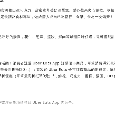
足
ts 優市將推出生巧克力、甜蜜蜜草莓奶油蛋糕、愛心莓果夾心餅乾、草
限定食譜及食材專區，做給情人或自己吃都行，食譜、食材一次備齊！
熱呼呼的湯圓，花生、芝麻、流沙、鮮肉等鹹甜口味任選，還可搭配
優惠活動！消費者透過 Uber Eats App 訂購優市商品，單筆消費滿25
最高折抵120元）；首次於 Uber Eats 優市訂購商品的消費者，
7折優惠（單筆最高折抵150元）*，鮮花、巧克力、蛋糕、湯圓、DIY
意事項請詳閱 Uber Eats App 內公告。