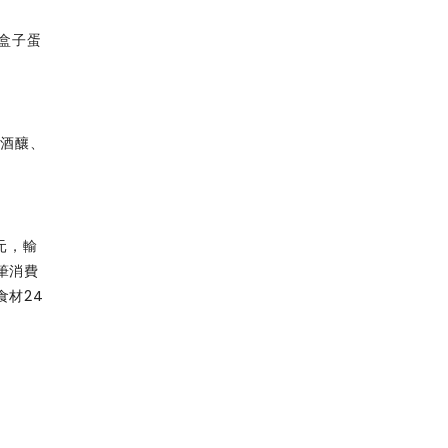
莓盒子蛋
甜酒釀、
0元，輸
單筆消費
食材24