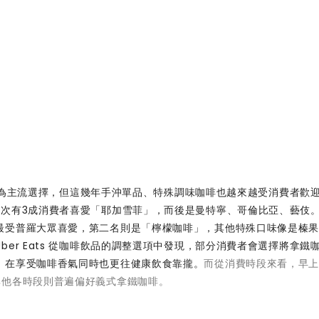
鐵咖啡為主流選擇，但這幾年手沖單品、特殊調味咖啡也越來越受消費者歡
其次有3成消費者喜愛「耶加雪菲」，而後是曼特寧、哥倫比亞、藝伎
最受普羅大眾喜愛，第二名則是「檸檬咖啡」，其他特殊口味像是榛
er Eats 從咖啡飲品的調整選項中發現，部分消費者會選擇將拿鐵
，在享受咖啡香氣同時也更往健康飲食靠攏。
而從消費時段來看，早上
其他各時段則普遍偏好義式拿鐵咖啡。