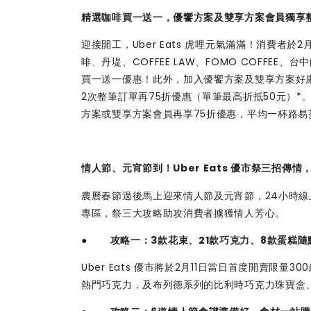
精選咖啡買一送一，優饗方案及雙享方案會員獨享整
迎接開工，Uber Eats 虎哩元氣滿滿！消費者於2
啡、丹堤、COFFEE LAW、FOMO COFFEE、
買一送一優惠！此外，加入優饗方案及雙享方案好
2次整筆訂單再75折優惠（單筆最高折抵50元）
方案或雙享方案會員再享75折優惠，平均一杯路易
情人節、元宵節到！Uber Eats 優市祭三招傳
農曆春節過後馬上迎來情人節及元宵節，24小時線上超市
專區，祭三大攻略助攻消費者擄獲情人芳心。
●
攻略一：3款花束、21款巧克力、8款蛋糕隨
Uber Eats 優市將於2月11日當日首度開賣限量3
熱門巧克力，及布列德系列的比利時巧克力珠寶盒