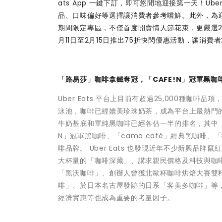
ats App 一鍵下訂，即可悠閒地迎接第一天！U
品、口味偏好等選擇讓消費者參考嚐鮮。此外，為迎接下週
期間限定專區，不僅首度開賣情人節花束，更嚴選2
月11日至2月15日推出75折快閃優惠活動，讓消
「路易莎」咖啡拿鐵奪冠，​​「CAFE!N」冠軍黑
Uber Eats 平台上目前有超過25,000種咖啡品
泳池，咖啡已經媲美珍珠奶茶，成為平台上最熱門
牛奶基底和單純黑咖啡已經各佔一半的排名，其中「路
N」冠軍黑咖啡、「cama café」經典黑咖啡、
啡品牌。 Uber Eats 也發現近年不少新興
大杯量的「咖啡深藏」、講求親民價格及科技與咖啡結
「黑沃咖啡」、創辦人曾獲北歐杯咖啡烘焙大賽雙料冠軍
啡」、於日本名古屋發跡的日系「客美多咖啡」等
經濟實惠等也成為重要的考量因子。