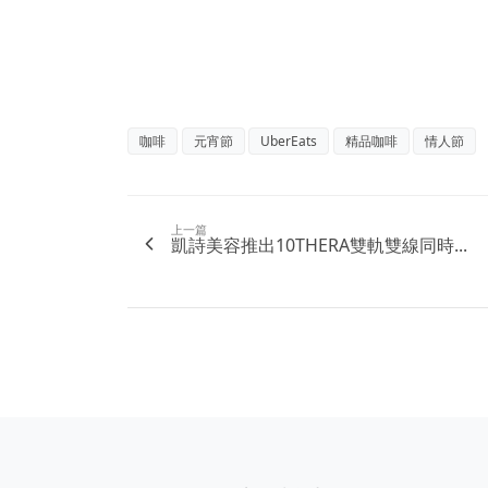
咖啡
元宵節
UberEats
精品咖啡
情人節
上一篇
凱詩美容推出10THERA雙軌雙線同時...