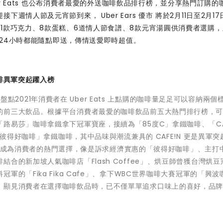
ber Eats 也公布消費者最愛的外送咖啡飲品排行榜，並分享熱門訂購的
情人節及元宵節到來， Uber Ears 優市 將於2月11日至2月17
1款巧克力、8款蛋糕、6道情人節食譜、8款元宵湯圓供消費者選購，
費者24小時都能隨點即送，傳情送愛即時超值。
咖啡異軍突起躍入榜
項，盤點2021年消費者在 Uber Eats 上點購的咖啡量足足可以容納兩個
的前三大飲品。根據平台消費者最愛的咖啡飲品前五大熱門排行榜，
易莎」咖啡拿鐵拿下冠軍寶座，接續為「85度C」拿鐵咖啡、​​「CA
「彼得好咖啡」拿鐵咖啡，其中品味與潮流兼具的 CAFE!N 更是異軍突
品牌竄紅成為消費者的熱門選擇，像是訴求經濟實惠的「彼得好咖啡」、主打
合的新加坡人氣咖啡店「Flash Coffee」、烘豆師曾獲台灣烘豆
的「Fika Fika Cafe」、拿下WBC世界咖啡大賽冠軍的「興波
，顯見消費者在選擇咖啡飲品時，已不僅單單追求口味上的喜好，品