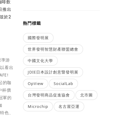
咖啡飲
日推出
並於2
熱門標籤
國際發明展
世界發明智慧財產聯盟總會
標準游
中國文化大學
可以看出
JDIE日本設計創意暨發明展
FE!
起的咖
OpView
SocialLab
中杯價
台灣發明商品促進協會
北市圖
冠軍的
咖
Microchip
名古屋亞運
牌特色、