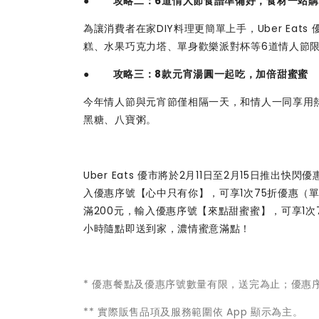
●
攻略二：6道情人節食譜準備好，食材一站購
為讓消費者在家DIY料理更簡單上手，Uber Ea
糕、水果巧克力塔、單身歡樂派對杯等6道情人節
●
攻略三：8款元宵湯圓一起吃，加倍甜蜜蜜
今年情人節與元宵節僅相隔一天，和情人一同享用
黑糖、八寶粥。
Uber Eats 優市將於2月11日至2月15日推出快閃
入優惠序號【心中只有你】，可享1次75折優惠（單筆
滿200元，輸入優惠序號【來點甜蜜蜜】，可享1次
小時隨點即送到家，濃情蜜意滿點！
* 優惠餐點及優惠序號數量有限，送完為止；優惠序號注
** 實際販售品項及服務範圍依 App 顯示為主。