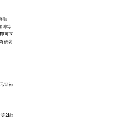
怡客咖
式咖啡等
，即可享
成為優饗
及元宵節
等21款