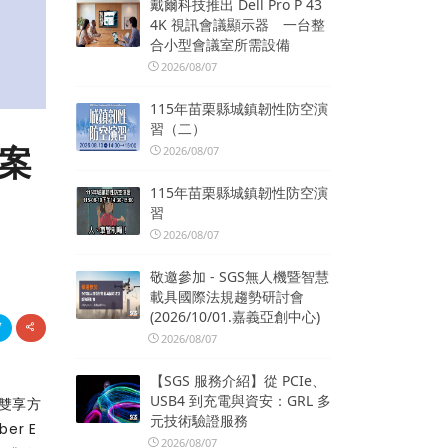
戴爾科技推出 Dell Pro P 43
4K 視訊會議顯示器 一台整
合小型會議室所需設備
2026/08/07
115年苗栗縣城鎮韌性防空演
習（二）
方案
2026/08/07
115年苗栗縣城鎮韌性防空演
習
2026/08/07
敬邀參加 - SGS無人機暨智慧
載具國際法規趨勢研討會
(2026/10/01.嘉義亞創中心)
2026/08/07
【SGS 服務介紹】從 PCIe、
USB4 到充電與資安：GRL 多
和雙享方
元技術驗證服務
r E
2026/08/07