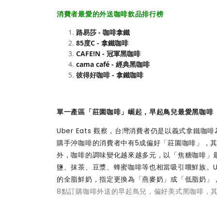
消費者最愛的外送咖啡飲品排行榜
路易莎 -
咖啡拿鐵
85度C -
拿鐵咖啡
CAFE!N -
冠軍黑咖啡
cama café - 經典黑咖啡
彼得好咖啡 -
拿鐵咖啡
單一產區「莊園咖啡」崛起，早起鳥兒最愛黑咖啡
Uber Eats 觀察，台灣消費者仍是以義式拿
購手沖咖啡的消費者中有5成偏好「莊園咖啡」，
外，咖啡的調味變化越來越多元，以「焦糖咖啡」
鹽、抹茶、豆漿、蜂蜜咖啡等也相當吸引嚐鮮族。Ub
的全脂鮮奶，指定更換為「燕麥奶」或「低脂奶」
8點訂購咖啡外送的早起鳥兒，偏好美式黑咖啡，