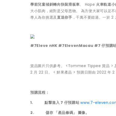
學前兒童傾斜轉向快裝滑板車
、 Hape
火車軌道小
大小肌肉，絕對是父母恩物。 為方便大家可以足不
專人為你挑選及
直送你手
，千萬不要錯過。一於 2 
#7Eleve nHK #7ElevenMacau #7 仔預購
貨品圖片只供參考。 <Tommee Tippee 貨品 > 及
2 月 22 日。 < 鮮果產品 > 預購日期由 2022 年 2
預購流程：
1. 點撃進入 7 仔預購站
www.7-eleven.co
2. 儲存 「產品條碼」 圖像。