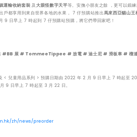
鎮運輸收納套裝
及
大眼怪數字天平
等。安撫小朋友之餘 ，更可以鍛練
出戶都享用到來自世界各地的水果， 7 仔預購站推出
馬來西亞貓山王
月 9 日早上 7 時起到 7 仔預購站預購，將它們帶回家吧！
站 #BB 展 # TommeeTippee # 放電 # 迪士尼 # 滑板車 # 榴
 < 兒童用品系列 > 預購日期由 2022 年 2 月 9 日早上 7 時起至 20
 月 9 日早上 7 時起至 3 月 22 日。
m.hk/zh/news/preorder