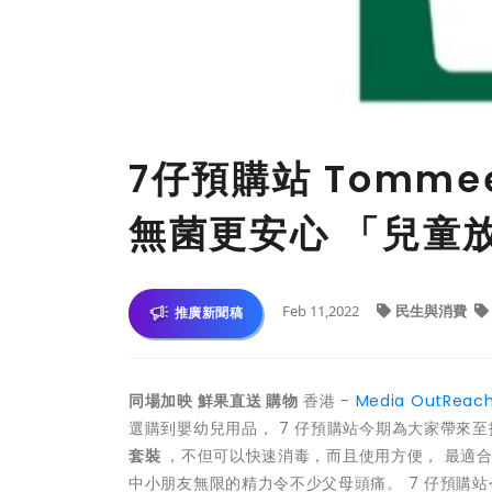
7仔預購站 Tomme
無菌更安心 「兒童
Feb 11,2022
民生與消費
推廣新聞稿
同場加映 鮮果直送 購物
香港 -
Media OutReac
選購到嬰幼兒用品， 7 仔預購站今期為大家帶來至
套裝
，不但可以快速消毒，而且使用方便， 最適
中小朋友無限的精力令不少父母頭痛。 7 仔預購