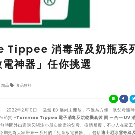
e Tippee 消毒器及奶瓶系
放電神器」任你挑選
精品
食品飲料
h
- 2022年2月10日 - 雖然 BB 展尚未開放，不過為方便一眾父母隨
抵荀貨 -
Tommee Tippee 電子消毒及烘乾機套裝 同 三合一 UV 
合無時間外出選購又關注小朋友健康的父母。疫情反覆，不少人在家工
站今期更為大家帶來一系列的「兒童放電神器」，包括
迪士尼冰雪奇緣