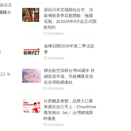
腦袋及
源自日本宮城縣仙台市、頂
榴槤
有
級傳統美學花魁體驗「極麗
花魁」自2026年8月起正式開
放預約
2026/08/06
遠傳召開2026年第二季法說
連
會
2026/08/06
聯合航空深耕台灣40週年 持
22 年
續投資市場、升級機隊並強
化全球航網連結
2026/08/06
社群觸及會變，品牌入口要
掌握在自己手上：Cloudmax
匯智推出 .tw／.台灣網域限
時優惠
2026/08/06