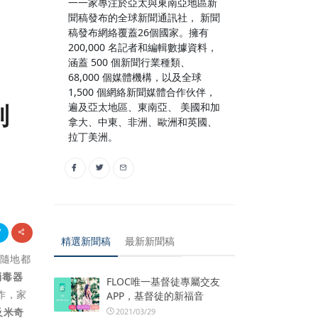
一一家專注於亞太與東南亞地區新
聞稿發布的全球新聞通訊社， 新聞
稿發布網絡覆蓋26個國家。擁有
200,000 名記者和編輯數據資料，
涵蓋 500 個新聞行業種類、
68,000 個媒體機構，以及全球
1,500 個網絡新聞媒體合作伙伴，
列
遍及亞太地區、東南亞、 美國和加
拿大、中東、非洲、歐洲和英國、
拉丁美洲。
精選新聞稿
最新新聞稿
時隨地都
消毒器
FLOC唯一基督徒專屬交友
作，家
APP，基督徒的新福音
及米奇
2021/03/29