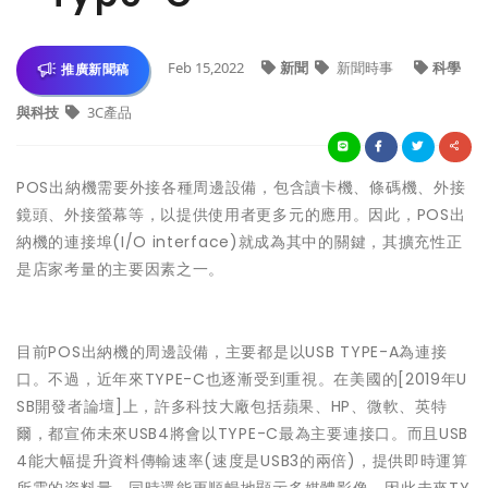
Feb 15,2022
新聞
新聞時事
科學
推廣新聞稿
與科技
3C產品
POS出納機需要外接各種周邊設備，包含讀卡機、條碼機、外接
鏡頭、外接螢幕等，以提供使用者更多元的應用。因此，POS出
納機的連接埠(I/O interface)就成為其中的關鍵，其擴充性正
是店家考量的主要因素之一。
目前POS出納機的周邊設備，主要都是以USB TYPE-A為連接
口。不過，近年來TYPE-C也逐漸受到重視。在美國的[2019年U
SB開發者論壇]上，許多科技大廠包括蘋果、HP、微軟、英特
爾，都宣佈未來USB4將會以TYPE-C最為主要連接口。而且USB
4能大幅提升資料傳輸速率(速度是USB3的兩倍)，提供即時運算