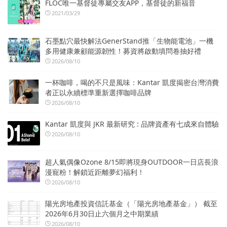
FLOC唯一基督徒專屬交友APP，基督徒的新福音
2021/03/29
石墨點穴最快解法GenerStand推「生物能電池」一機
多用健康兼顧能源韌性！募資將啟動填問卷抽好禮
2026/08/10
一杯咖啡，喝的不只是風味：Kantar 凱度揭密台灣消費
者正以永續標準重新選擇咖啡品牌
2026/08/10
Kantar 凱度與 JKR 最新研究 : 品牌資產有七成來自體驗
2026/08/10
超人氣偶像Ozone 8/15即將現身OUTDOOR一日店長浪
漫寵粉！解鎖近距離夢幻福利！
2026/08/10
陽光房地產投資信託基金（「陽光房地產基金」） 截至
2026年6月30日止六個月之中期業績
2026/08/10