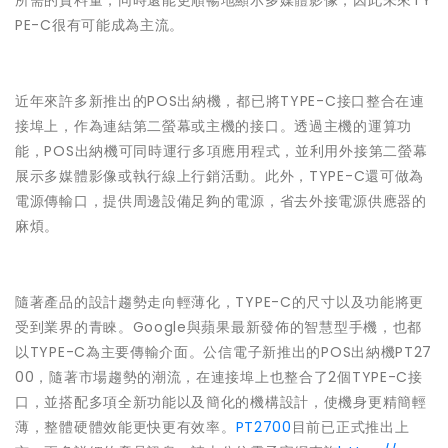
所需的資料量，同時還能更順暢地顯示多媒體影像，因此未來TY
PE-C很有可能成為主流。
近年來許多新推出的POS出納機，都已將TYPE-C接口整合在連
接埠上，作為連結第二螢幕或主機的接口。透過主機的運算功
能，POS出納機可同時運行多項應用程式，並利用外接第二螢幕
展示多媒體影像或執行線上行銷活動。此外，TYPE-C還可做為
電源傳輸口，提供周邊設備足夠的電源，省去外接電源供應器的
麻煩。
隨著產品的設計趨勢走向輕薄化，TYPE-C的尺寸以及功能將更
受到業界的青睞。Google與蘋果最新發佈的智慧型手機，也都
以TYPE-C為主要傳輸介面。公信電子新推出的POS出納機PT27
00，隨著市場趨勢的潮流，在連接埠上也整合了2個TYPE-C接
口，並搭配多項全新功能以及簡化的機構設計，使機身更精簡輕
薄，整體硬體效能更快更有效率。
PT2700
目前已正式推出上