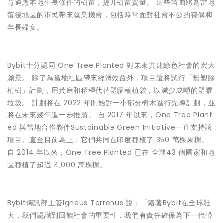
育適應本地生長條件的樹苗，提升樹苗質量。 這些苗圃將為當地
落後地區的市民帶來就業機會，包括時常面對社會不公的喪偶和
年長婦女。
Bybit十分認同 One Tree Planted 對未來共建綠色社會的宏大
願景。 除了為當地社區帶來經濟效益外，項目還將試行「無塑膠
植樹」計劃，用黃麻和稻稈代替塑膠種植袋，以減少成噸的塑膠
垃圾。 計劃將在 2022 年開始對一小部分樹木進行先導計劃，並
將在未來幾年進一步推廣。 自 2017 年以來，One Tree Plant
ed 與當地合作夥伴Sustainable Green Initiative一直支持該
項目。直至目前為止，它們共同在印度種植了 350 萬棵果樹。
自 2014 年以來，One Tree Planted 已在 全球43 個國家和地
區種植了超過 4,000 萬棵樹。
Bybit傳訊部主管Igneus Terrenus 說：「隨著Bybit在全球壯
大，我們認識到回饋社會的重要性，我們有責任確保為下一代帶