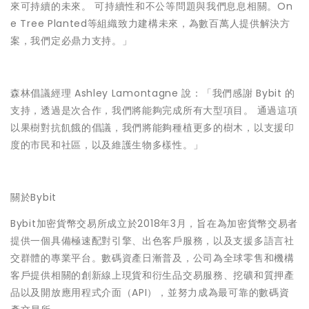
來可持續的未來。 可持續性和不公等問題與我們息息相關。On
e Tree Planted等組織致力建構未來，為數百萬人提供解決方
案，我們定必鼎力支持。」
森林倡議經理 Ashley Lamontagne 說：「我們感謝 Bybit 的
支持，透過是次合作，我們將能夠完成所有大型項目。 通過這項
以果樹對抗飢餓的倡議，我們將能夠種植更多的樹木，以支援印
度的市民和社區，以及維護生物多樣性。」
關於Bybit
Bybit加密貨幣交易所成立於2018年3月，旨在為加密貨幣交易者
提供一個具備極速配對引擎、出色客戶服務，以及支援多語言社
交群體的專業平台。數碼資產日漸普及，公司為全球零售和機構
客戶提供相關的創新線上現貨和衍生品交易服務、挖礦和質押產
品以及開放應用程式介面（API），並努力成為最可靠的數碼資