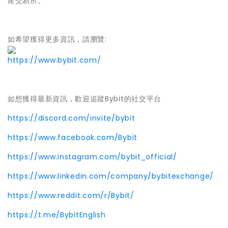
產交易所。
如希望獲得更多資訊，請瀏覽:
https://www.bybit.com/
如想獲得最新資訊，歡迎追蹤Bybit的社交平台
https://discord.com/invite/bybit
https://www.facebook.com/Bybit
https://www.instagram.com/bybit_official/
https://www.linkedin.com/company/bybitexchange/
https://www.reddit.com/r/Bybit/
https://t.me/BybitEnglish