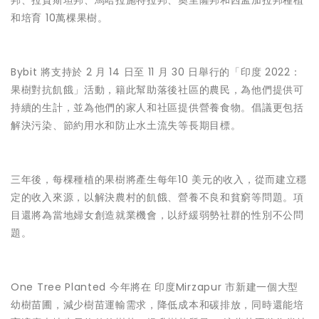
邦、拉賈斯坦邦、馬哈拉施特拉邦、奧里薩邦和西孟加拉邦種植
和培育 10萬棵果樹。
Bybit 將支持於 2 月 14 日至 11 月 30 日舉行的「印度 2022：
果樹對抗飢餓」活動，籍此幫助落後社區的農民，為他們提供可
持續的生計，並為他們的家人和社區提供營養食物。倡議更包括
解決污染、節約用水和防止水土流失等長期目標。
三年後，每棵種植的果樹將產生每年10 美元的收入，從而建立穩
定的收入來源，以解決農村的飢餓、營養不良和貧窮等問題。項
目還將為當地婦女創造就業機會，以紓緩弱勢社群的性別不公問
題。
One Tree Planted 今年將在 印度Mirzapur 市新建一個大型
幼樹苗圃，減少樹苗運輸需求，降低成本和碳排放，同時還能培