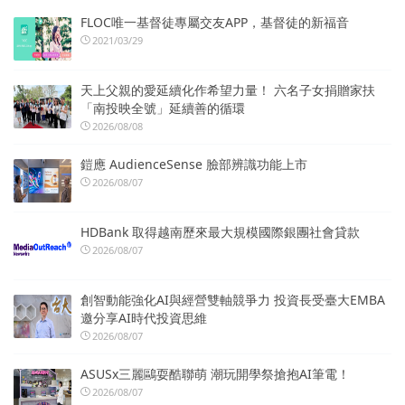
FLOC唯一基督徒專屬交友APP，基督徒的新福音
2021/03/29
天上父親的愛延續化作希望力量！ 六名子女捐贈家扶
「南投映全號」延續善的循環
2026/08/08
鎧應 AudienceSense 臉部辨識功能上市
2026/08/07
HDBank 取得越南歷來最大規模國際銀團社會貸款
2026/08/07
創智動能強化AI與經營雙軸競爭力 投資長受臺大EMBA
邀分享AI時代投資思維
2026/08/07
ASUSx三麗鷗耍酷聯萌 潮玩開學祭搶抱AI筆電！
2026/08/07