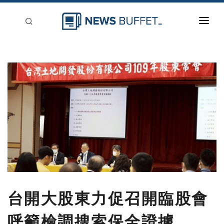
回到首頁
新聞稿分類
登入
刊登
台開大股東力促召開臨股會
呼籲檢調搜索保全證據