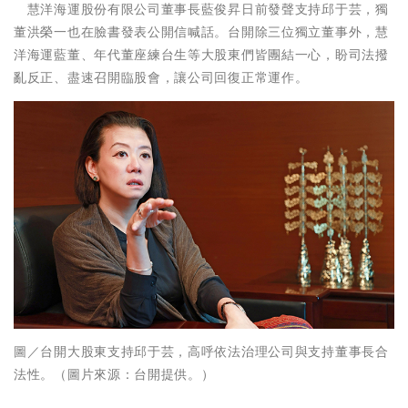
慧洋海運股份有限公司董事長藍俊昇日前發聲支持邱于芸，獨
董洪榮一也在臉書發表公開信喊話。台開除三位獨立董事外，慧
洋海運藍董、年代董座練台生等大股東們皆團結一心，盼司法撥
亂反正、盡速召開臨股會，讓公司回復正常運作。
圖／台開大股東支持邱于芸，高呼依法治理公司與支持董事長合
法性。（圖片來源：台開提供。）