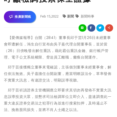
Feb 15,2022
新聞
新聞時事
推廣新聞稿
【愛傳媒報導】台開（2841）董事長邱于芸1月26日未經董事
會即遭解任，鴻生自行宣布由吳子嘉代理台開董事長，並於當
（26）日傍晚發出解任重訊，藉此霸佔重訊金鑰、銀行帳戶管
理、電子公文系統權限、脅迫員工離職，癱瘓台開運作。
邱于芸接獲獨立董事來電確認，主張個別董事未經董事會，解
任依法無效。吳子嘉擔任台開副董，應當明瞭該法令，草率發佈
不實重大訊息，有違證交法，明顯誤導視聽。
邱于芸祈請證券主管機關應立即要求其切勿再發佈不實重大訊
息誤導投資大眾，並懇求司法檢調單位立即介入，盡速調查此一
重大違反證券交易法之犯罪行為並進行搜索扣押，及時遏止不
法、挽救股民損失，並將不肖人士繩之以法。