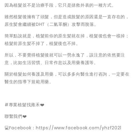
因為植髮並不是治療手段，它只是拯救外表的一種方式。
雖然植髮後擁有了頭髮，但是造成脫髮的原因還是一直存在的，
原生髪會繼續被DHT（二氫睪酮）攻擊而脫落。
簡單點說就是，植髮前你的原生髪就在掉，植髮後也會一樣掉；
植髮前原生髪不掉了，植髮後也不掉。
所以，不要覺得植髮後就可以一勞永逸了，該注意的依然要注
意，比如生活習慣、日常作息以及用藥養護等。
關於植髮如何養護及用藥，可以多多向醫生進行咨詢，一定要在
醫生的指導下規範用藥。
#專業植髮找雍禾❤️
聯繫我們❤️
💻Facebook：
https://www.facebook.com/yhzf2021