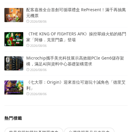
配客嘉推全台首創可循環禮盒 RePresent！滿千再抽萬
元機票
2026/08/06
《THE KING OF FIGHTERS AFK》操控翠綠火焰的格鬥
家「阿修．克里門森」登場
2026/08/06
Microchip攜手美光科技展示高效能PCIe Gen6儲存架
構，滿足AI與資料中心基礎架構需求
2026/08/06
《七大罪：Origin》迎來首位可遊玩十誡角色「德里艾
利」
2026/08/06
熱門標籤