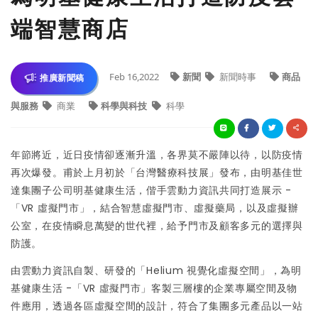
端智慧商店
Feb 16,2022
新聞
新聞時事
商品
推廣新聞稿
與服務
商業
科學與科技
科學
年節將近，近日疫情卻逐漸升溫，各界莫不嚴陣以待，以防疫情
再次爆發。甫於上月初於
「
台灣醫療科技展
」發布，由
明基佳世
達集團子公司明基健康生活，偕手雲動力資訊共同打造展示 -
「VR 虛擬門市」，結合
智慧虛擬門市、虛擬藥局，以及虛擬辦
公室，在疫情瞬息萬變的世代裡，給予門市及顧客多元的選擇與
防護。
由雲動力資訊自製、研發的
「Helium 視覺化虛擬空間」，為明
基健康生活 -「VR 虛擬門市」客製三層樓的企業專屬空間及物
件應用，透過各區虛擬空間的設計，符合了集團多元產品以一站