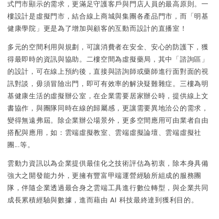
式門市顯示的需求，更滿足守護客戶與門店人員的最高原則。一
樓設計是虛擬門市，結合線上商城與集團各產品門市，而「明基
健康學院」更是為了增加與顧客的互動而設計的直播室！
多元的空間利用與規劃，可讓消費者在安全、安心的防護下，獲
得最即時的資訊與協助。二樓空間為虛擬藥局，其中「諮詢區」
的設計，可在線上預約後，直接與諮詢師或藥師進行面對面的視
訊對談，毋須冒險出門，即可有效率的解決疑難雜症。三樓為明
基健康生活的虛擬辦公室，在企業需要居家辦公時，提供線上文
書協作，與團隊同時在線的歸屬感，更讓需要異地洽公的需求，
變得無遠弗屆。除企業辦公場景外，更多空間應用可由業者自由
搭配與應用，如：雲端虛擬教室、雲端虛擬論壇、雲端虛擬社
團...等。
雲動力資訊以為企業提供最佳化之技術評估為初衷，除本身具備
強大之開發能力外，更擁有豐富甲端運營經驗所組成的服務團
隊，伴隨企業透過最合身之雲端工具進行數位轉型，與企業共同
成長累積經驗與數據，進而藉由 AI 科技最終達到獲利目的。