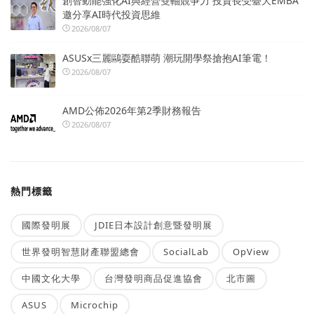
創智動能強化AI與經營雙軸競爭力 投資長受臺大EMBA
邀分享AI時代投資思維
2026/08/07
ASUSx三麗鷗耍酷聯萌 潮玩開學祭搶抱AI筆電！
2026/08/07
AMD公佈2026年第2季財務報告
2026/08/07
熱門標籤
國際發明展
JDIE日本設計創意暨發明展
世界發明智慧財產聯盟總會
SocialLab
OpView
中國文化大學
台灣發明商品促進協會
北市圖
ASUS
Microchip