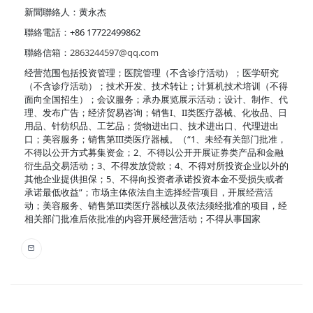
新聞聯絡人：黄永杰
聯絡電話：+86 17722499862
聯絡信箱：
2863244597@qq.com
经营范围包括投资管理；医院管理（不含诊疗活动）；医学研究
（不含诊疗活动）；技术开发、技术转让；计算机技术培训（不得
面向全国招生）；会议服务；承办展览展示活动；设计、制作、代
理、发布广告；经济贸易咨询；销售I、II类医疗器械、化妆品、日
用品、针纺织品、工艺品；货物进出口、技术进出口、代理进出
口；美容服务；销售第III类医疗器械。（“1、未经有关部门批准，
不得以公开方式募集资金；2、不得以公开开展证券类产品和金融
衍生品交易活动；3、不得发放贷款；4、不得对所投资企业以外的
其他企业提供担保；5、不得向投资者承诺投资本金不受损失或者
承诺最低收益”；市场主体依法自主选择经营项目，开展经营活
动；美容服务、销售第III类医疗器械以及依法须经批准的项目，经
相关部门批准后依批准的内容开展经营活动；不得从事国家