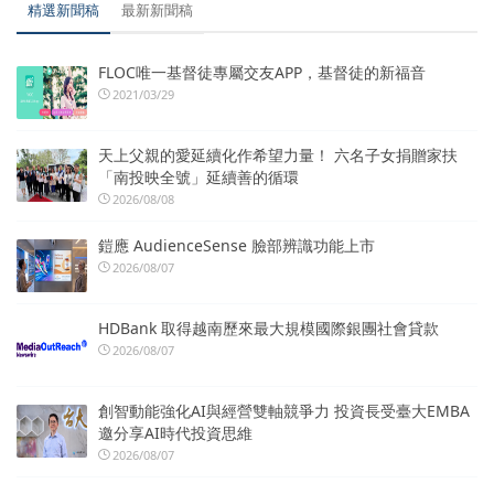
精選新聞稿
最新新聞稿
FLOC唯一基督徒專屬交友APP，基督徒的新福音
2021/03/29
天上父親的愛延續化作希望力量！ 六名子女捐贈家扶
「南投映全號」延續善的循環
2026/08/08
鎧應 AudienceSense 臉部辨識功能上市
2026/08/07
HDBank 取得越南歷來最大規模國際銀團社會貸款
2026/08/07
創智動能強化AI與經營雙軸競爭力 投資長受臺大EMBA
邀分享AI時代投資思維
2026/08/07