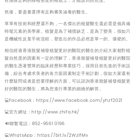
在擔保足夠的移植密度的根底上，才能談到自然度。
然後，要盡量選擇有足夠審美涵養的醫生。
單單有技術和經歷還不夠，一名傑出的植髮醫生還必需是個具備
時髦元素的美學家。植髮是為了補償缺乏，是為了變美，假如只
是機械性反复手術流程，塑造出的作品必然是單一的、僵硬的。
相信經過香港脫髮補發植髮更好的醫院的醫生的介紹大家都對植
髮自然度的因素有一定的理解了，香港脫髮補發植髮更好的醫院
的醫生憑著豐厚的臨床經歷和專業技巧，採用目前先進的手術設
備，綜合考慮求美者的各方面因素制定手術計劃，假如大家還有
什麼疑問或者是想要理解的方面，可以諮詢香港脫髮補發植髮更
好的醫院的醫生，將為您進行專業的細緻的解答。
💻Facebook：https://www.facebook.com/yhzf2021
💻官方網址：http://www.zhifa.hk/
️🔊聯繫電話：852-9561 0196
💻WhatsApp：https://bit.ly/2WzlfMv