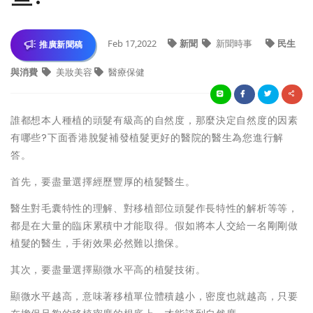
Feb 17,2022
新聞
新聞時事
民生
推廣新聞稿
與消費
美妝美容
醫療保健
誰都想本人種植的頭髮有級高的自然度，那麼決定自然度的因素
有哪些?下面香港脫髮補發植髮更好的醫院的醫生為您進行解
答。
首先，要盡量選擇經歷豐厚的植髮醫生。
醫生對毛囊特性的理解、對移植部位頭髮作長特性的解析等等，
都是在大量的臨床累積中才能取得。假如將本人交給一名剛剛做
植髮的醫生，手術效果必然難以擔保。
其次，要盡量選擇顯微水平高的植髮技術。
顯微水平越高，意味著移植單位體積越小，密度也就越高，只要