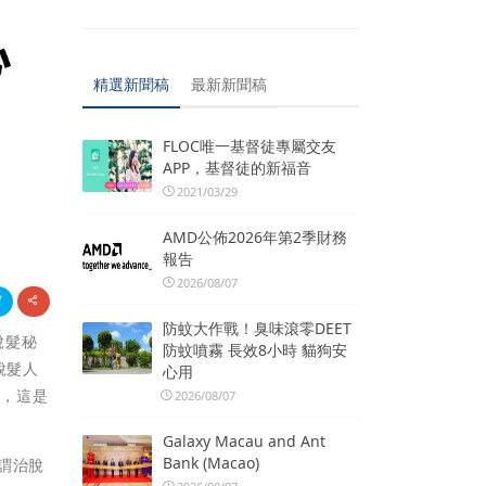
精選新聞稿
最新新聞稿
FLOC唯一基督徒專屬交友
APP，基督徒的新福音
2021/03/29
AMD公佈2026年第2季財務
報告
2026/08/07
防蚊大作戰！臭味滾零DEET
脫髮秘
防蚊噴霧 長效8小時 貓狗安
脫髮人
心用
跡，這是
2026/08/07
Galaxy Macau and Ant
Bank (Macao)
謂治脫