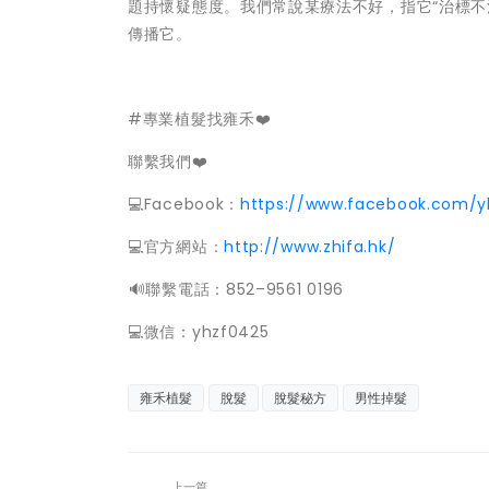
題持懷疑態度。我們常說某療法不好，指它“治標不
傳播它。
#專業植髮找雍禾❤️
聯繫我們❤️
💻Facebook：
https://www.facebook.com/y
💻官方網站：
http://www.zhifa.hk/
️🔊聯繫電話：852–9561 0196
💻微信：yhzf0425
雍禾植髮
脫髮
脫髮秘方
男性掉髮
上一篇