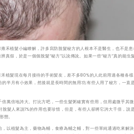
據雍禾植髮小編瞭解，許多寫防脫髮秘方的人根本不是醫生，也不是患
辨真假，於是一個個脫髮“秘方”以訛傳訛。如果一些“秘方”真的能生
雍禾植髮現在每月接待的手術髪友，差不多80%的人此前用過各種各
始的半月有小效果，然後就是長時間的無用功;有些人用了秘方，一直
千倍萬倍地誇大。打比方吧，一些生髮粥確實有些用，但用處微乎其
對脫髮人來說1%的作用也要珍惜，但是，有些人卻將它誇大千倍，說是1
術形態。
治，以植髮為主，藥物為輔，食療為輔之輔，對一些單純通過吃來解