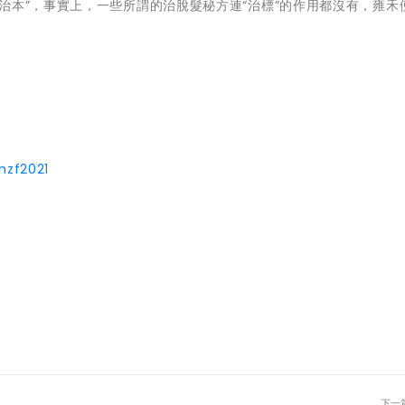
治本”，事實上，一些所謂的治脫髮秘方連“治標”的作用都沒有，雍禾
hzf2021
下一