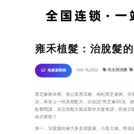
雍禾植髮：治脫髮的
Feb 18,2022
民生與消費
推廣新聞稿
黑芝麻粳米粥、蒲公英黑豆糖、枸杞黑芝麻粥、何
訣，再加上一些具體配方，比如說“黑芝麻30克、粳
點擊閱讀，並且按配方親自製作生髮食譜，然後日
為什麼呢？
第一，治脫髮的秘方多是標題黨，小題大做。即使是