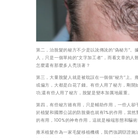
第二，治脫髮的秘方不少是以訛傳訛的“偽秘方”。
人，只是一個單純的“文字加工者”，而看文章的人難
怎麼還有那麼多人禿頂著？
第三，大量脫髮人就是被耽誤在一個個“秘方”上。
或偏方，大都是白花了錢。有些人用了秘方，剛開
功;還有些人用了秘方，脫髮是變本加厲地嚴重。
第四，有些秘方雖有用，只是輔助作用，一些人卻
於植髮和國際公認的防脫藥也就有1%的作用，當然
的有用，100%的神奇作用，這就是極端形態和騙
雍禾植髮作為一家毛髮移植機構，我們強調辯證施