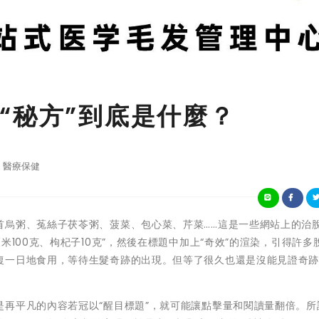
“秘方”到底是什麼？
醫療保健
首烏粥、菟絲子茯苓粥、菠菜、包心菜、芹菜……這是一些網站上的治
米100克、枸杞子10克”，然後在標題中加上“奇效”的渲染，引得許多
復一日地食用，等待生髮奇跡的出現。但等了很久也還是沒能見證奇
再平凡的內容若冠以“醒目標題”，就可能讓點擊量和閱讀量翻倍。所