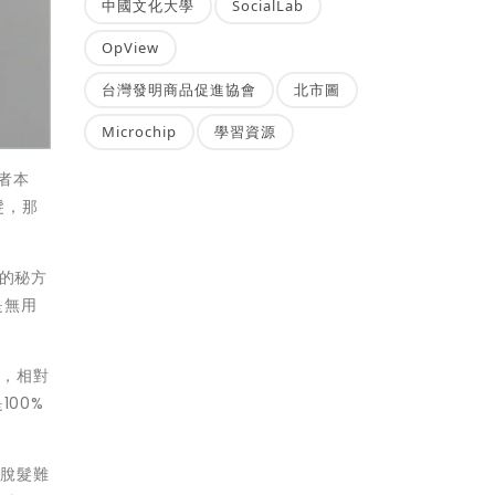
中國文化大學
SocialLab
OpView
台灣發明商品促進協會
北市圖
Microchip
學習資源
者本
髮，那
樣的秘方
是無用
微，相對
00%
決脫髮難