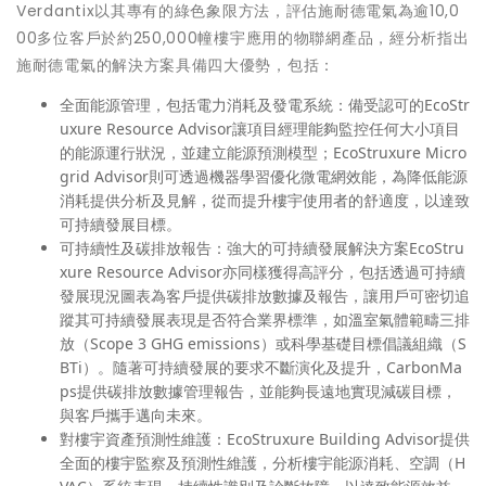
Verdantix以其專有的綠色象限方法，評估施耐德電氣為逾10,0
00多位客戶於約250,000幢樓宇應用的物聯網產品，經分析指出
施耐德電氣的解決方案具備四大優勢，包括：
全面能源管理，包括電力消耗及發電系統：
備受認可的EcoStr
uxure Resource Advisor讓項目經理能夠監控任何大小項目
的能源運行狀況，並建立能源預測模型；EcoStruxure Micro
grid Advisor則可透過機器學習優化微電網效能，為降低能源
消耗提供分析及見解，從而提升樓宇使用者的舒適度，以達致
可持續發展目標。
可持續性及碳排放報告：
強大的可持續發展解決方案EcoStru
xure Resource Advisor亦同樣獲得高評分，包括透過可持續
發展現況圖表為客戶提供碳排放數據及報告，讓用戶可密切追
蹤其可持續發展表現是否符合業界標準，如溫室氣體範疇三排
放（Scope 3 GHG emissions）或科學基礎目標倡議組織（S
BTi）。隨著可持續發展的要求不斷演化及提升，CarbonMa
ps提供碳排放數據管理報告，並能夠長遠地實現減碳目標，
與客戶攜手邁向未來。
對樓宇資產預測性維護：
EcoStruxure Building Advisor提供
全面的樓宇監察及預測性維護，分析樓宇能源消耗、空調（H