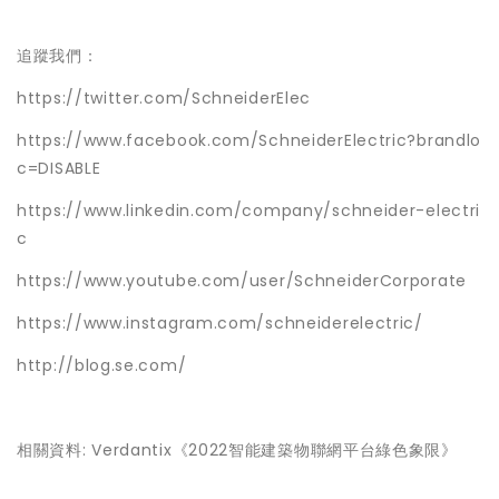
追蹤我們：
https://twitter.com/SchneiderElec
https://www.facebook.com/SchneiderElectric?brandlo
c=DISABLE
https://www.linkedin.com/company/schneider-electri
c
https://www.youtube.com/user/SchneiderCorporate
https://www.instagram.com/schneiderelectric/
http://blog.se.com/
相關資料:
Verdantix
《2022智能建築物聯網平台綠色象限》