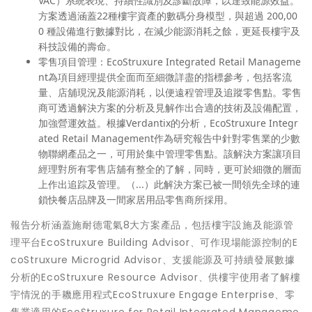
VAC）系統表現、持續性識別及診斷故障，以達致能源效益。
方案透過涵蓋22種樓宇資產的數碼分身模型，與超過 200,00
0 種設備進行數據對比，在減少能源消耗之餘，更延長樓宇及
科技設備的壽命。
零售項目管理：
EcoStruxure Integrated Retail Manageme
nt為項目經理提供全面而至細微詳盡的指標參考，包括客流
量、店舖現況及能源消耗，以便遠程管理及追蹤零售點。零售
商可透過解決方案的分析及見解作出合適的技術及設備配置，
加強營運效益。根據Verdantix的分析，EcoStruxure Integr
ated Retail Management作為研究報告中針對零售業的少數
物聯網產品之一，可用於集中管理零售點。該解決方案讓項目
經理對所有零售店舖有整全的了解，同時，更可於細微的層面
上作出追踪及管理。（...）此解決方案已被一間領先全球的連
鎖快餐店品牌及一間家居用品零售商所採用。
報告分析涵蓋
施耐德電氣
8大方案產品，包括樓宇設施及能源管
理平台
EcoStruxure Building Advisor
、可作現場能源控制的
E
coStruxure Microgrid Advisor
、支援能源及可持續發展數據
分析的
EcoStruxure Resource Advisor
、供樓宇使用者了解樓
宇情況的手耭應用程式
EcoStruxure Engage Enterprise
、零