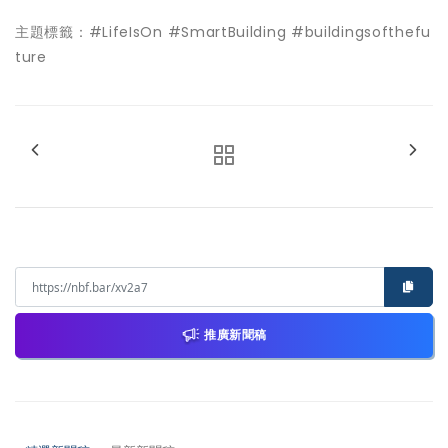
主題標籤：
#LifeIsOn #SmartBuilding #buildingsofthefu
ture
推廣新聞稿