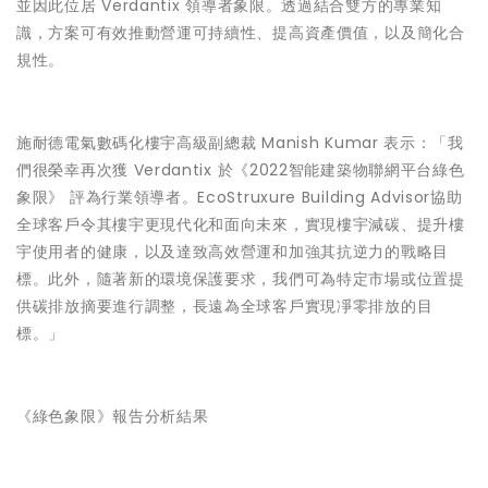
並因此位居 Verdantix 領導者象限。透過結合雙方的專業知
識，方案可有效推動營運可持續性、提高資產價值，以及簡化合
規性。
施耐德電氣數碼化樓宇高級副總裁 Manish Kumar 表示：「我
們很榮幸再次獲 Verdantix 於《2022智能建築物聯網平台綠色
象限》 評為行業領導者。EcoStruxure Building Advisor協助
全球客戶令其樓宇更現代化和面向未來，實現樓宇減碳、提升樓
宇使用者的健康，以及達致高效營運和加強其抗逆力的戰略目
標。此外，隨著新的環境保護要求，我們可為特定市場或位置提
供碳排放摘要進行調整，長遠為全球客戶實現凈零排放的目
標。」
《綠色象限》報告分析結果