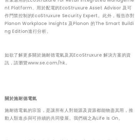
售業適用的
EcoStruxure for Retail Integrated Manageme
nt Platform
、用於配電的
EcoStruxure Asset Advisor
及可
作門禁控制的
EcoStruxure Security Expert
。此外，報告亦對
Planon Workplace Insights
及Planon
的
The Smart Buildi
ng Edition
進行分析。
如欲了解更多關於施耐德電氣及其EcoStruxure 解決方案的資
訊，請瀏覽
www.se.com/hk
。
關於施耐德電氣
施耐德電氣的宗旨，是
讓所有人對能源及資源都能物盡其用，推
動人類進步與可持續的共同發展
。我們稱之為
Life Is On
。