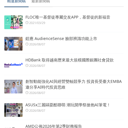
精選新聞稿
最新新聞稿
FLOC唯一基督徒專屬交友APP，基督徒的新福音
2021/03/29
鎧應 AudienceSense 臉部辨識功能上市
2026/08/07
HDBank 取得越南歷來最大規模國際銀團社會貸款
2026/08/07
創智動能強化AI與經營雙軸競爭力 投資長受臺大EMBA
邀分享AI時代投資思維
2026/08/07
ASUSx三麗鷗耍酷聯萌 潮玩開學祭搶抱AI筆電！
2026/08/07
AMD公佈2026年第2季財務報告