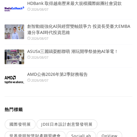
HDBank 取得越南歷來最大規模國際銀團社會貸款
2026/08/07
創智動能強化AI與經營雙軸競爭力 投資長受臺大EMBA
邀分享AI時代投資思維
2026/08/07
ASUSx三麗鷗耍酷聯萌 潮玩開學祭搶抱AI筆電！
2026/08/07
AMD公佈2026年第2季財務報告
2026/08/07
熱門標籤
國際發明展
JDIE日本設計創意暨發明展
世界發明智慧財產聯盟總會
SocialLab
OpView