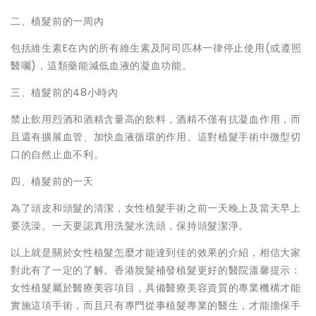
二、植髮前的一周內
包括維生素E在內的所有維生素及阿司匹林一律停止使用(或遵照
醫囑)，這類藥能減低血液的凝血功能。
三、植髮前的48小時內
禁止飲用烈酒和酒精含量高的飲料，酒精不僅有抗凝血作用，而
且還有擴展血管、加快血液循環的作用。這對植髮手術中微型切
口的自然止血不利。
四、植髮前的一天
為了頭皮和頭髮的清潔，女性植髮手術之前一天晚上及當天早上
要洗澡。一天要認真用洗髮水洗頭，保持頭髮潔淨。
以上就是關於女性植髮怎麼才能達到佳的效果的介紹，相信大家
對此有了一定的了解。香港脫髮補發植髮更好的醫院溫馨提示：
女性植髮屬於醫療美容項目，具備醫療美容資質的專業機構才能
實施這項手術，而且只有專門從事植髮專業的醫生，才能擔保手