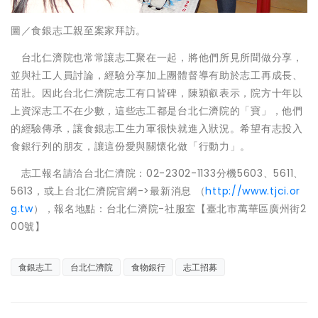
圖／食銀志工親至案家拜訪。
台北仁濟院也常常讓志工聚在一起，將他們所見所聞做分享，
並與社工人員討論，經驗分享加上團體督導有助於志工再成長、
茁壯。因此台北仁濟院志工有口皆碑，陳穎叡表示，院方十年以
上資深志工不在少數，這些志工都是台北仁濟院的「寶」，他們
的經驗傳承，讓食銀志工生力軍很快就進入狀況。希望有志投入
食銀行列的朋友，讓這份愛與關懷化做「行動力」。
志工報名請洽台北仁濟院：02-2302-1133分機5603、5611、
5613，或上台北仁濟院官網->最新消息 （
http://www.tjci.or
g.tw
），報名地點：台北仁濟院-社服室【臺北市萬華區廣州街2
00號】
食銀志工
台北仁濟院
食物銀行
志工招募