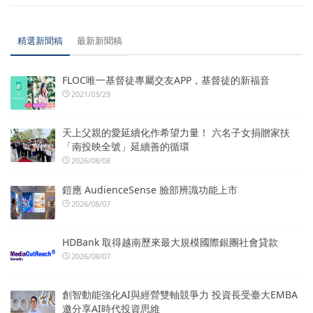
精選新聞稿
最新新聞稿
FLOC唯一基督徒專屬交友APP，基督徒的新福音
2021/03/29
天上父親的愛延續化作希望力量！ 六名子女捐贈家扶
「南投映全號」延續善的循環
2026/08/08
鎧應 AudienceSense 臉部辨識功能上市
2026/08/07
HDBank 取得越南歷來最大規模國際銀團社會貸款
2026/08/07
創智動能強化AI與經營雙軸競爭力 投資長受臺大EMBA
邀分享AI時代投資思維