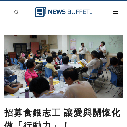
回到首頁
新聞稿分類
登入
刊登
招募食銀志工 讓愛與關懷化
做「行動力」！