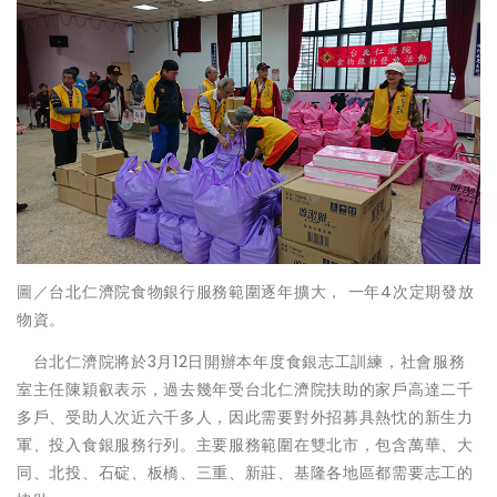
圖／台北仁濟院食物銀行服務範圍逐年擴大， 一年4次定期發放
物資。
台北仁濟院將於3月12日開辦本年度食銀志工訓練，社會服務
室主任陳穎叡表示，過去幾年受台北仁濟院扶助的家戶高達二千
多戶、受助人次近六千多人，因此需要對外招募具熱忱的新生力
軍、投入食銀服務行列。主要服務範圍在雙北市，包含萬華、大
同、北投、石碇、板橋、三重、新莊、基隆各地區都需要志工的