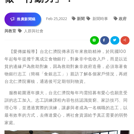
Feb 25,2022
新聞
新聞時事
政府
推廣新聞稿
與教育
人群與社會
【愛傳媒報導】台北仁濟院傳承百年來救助精神，於民國100
年起每年提撥千萬成立食物銀行，對象非中低收入戶，而是以近
貧的邊緣戶為救助對象，因為救助對象非政府造冊，必須靠著食
物銀行志工（簡稱「食銀志工」）親訪了解各個家戶情況，再經
台北仁濟院審核，通過後可定期領到物資。
服務範圍逐年擴大，台北仁濟院每年均需招募有愛心也願意受
訓的志工加入。志工訓練課程內容包括認識貧窮、家訪技巧、同
理心等，並透過實際的演練，讓參與者成為一名稱職的志工，以
最有效率的方式，去傳達愛心，將社會資源給予真正需要的弱勢
家庭。