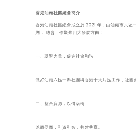
香港汕頭社團總會簡介
香港汕頭社團總會成立於 2021 年，由汕頭市六區
則， 總會工作聚焦四大發展方向 :
一、凝聚力量，促進社會和諧
做好汕頭六區一縣社團與香港十大片區工作，社團
二、整合資源，以僑築橋
以商促商，引資引智，共建共贏。