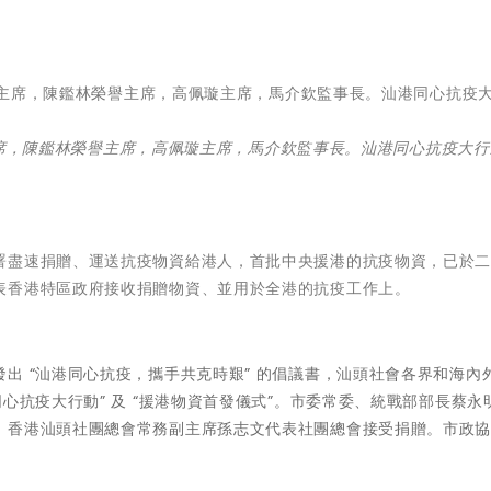
務副主席，陳鑑林榮譽主席，高佩璇主席，馬介欽監事長。汕港同心抗疫大
署盡速捐贈、運送抗疫物資給港人，首批中央援港的抗疫物資，已於
表香港特區政府接收捐贈物資、並用於全港的抗疫工作上。
出 “汕港同心抗疫，攜手共克時艱” 的倡議書，汕頭社會各界和海內
心抗疫大行動” 及 “援港物資首發儀式”。市委常委、統戰部部長蔡永
，香港汕頭社團總會常務副主席孫志文代表社團總會接受捐贈。市政