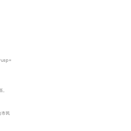
?usp=
區。
的市民