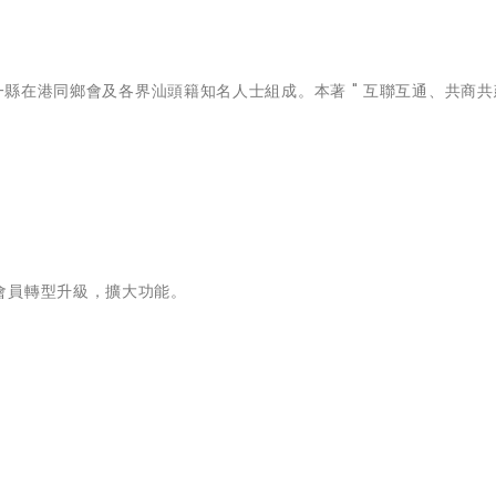
一縣在港同鄉會及各界汕頭籍知名人士組成。本著 " 互聯互通、共商共建
會員轉型升級，擴大功能。