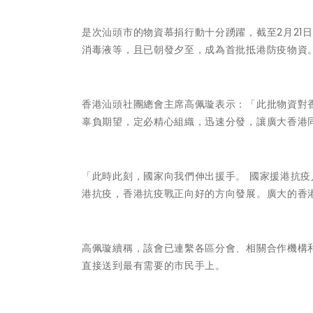
是次汕頭市的物資慕捐行動十分踴躍，截至2月21日
消毒液等，且已朝發夕至，成為首批抵港防疫物資
香港汕頭社團總會主席高佩璇表示：「此批物資對香
辜負期望，定必精心組織，迅速分發，讓廣大香港同
「此時此刻，國家向我們伸出援手。 國家援港抗
港抗疫，香港抗疫戰正向好的方向發展。廣大的香
高佩璇續稱，該會已連繫各區分會、相關合作機構
直接送到最有需要的市民手上。