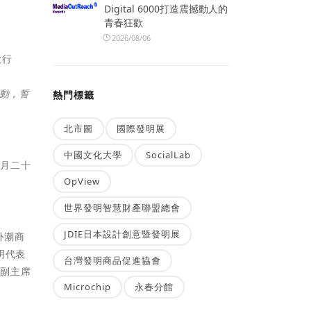
Digital 6000打造震撼動人的
青春狂歡
2026/08/06
行動，誓
熱門標籤
北市圖
國際發明展
中國文化大學
SocialLab
二月二十
OpView
世界發明智慧財產聯盟總會
JDIE日本設計創意暨發明展
外潮商
明代表
台灣發明商品促進協會
協副主席
Microchip
永春分館