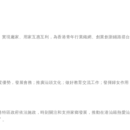
，實現廠家、用家互惠互利，為香港青年行業織網、創業創新鋪路搭
優勢，發展會務 ; 推廣汕頭文化 ; 做好教育交流工作 ; 發揮婦女作用 
港特區政府依法施政，時刻關注和支持家鄉發展，推動在港汕籍熱愛
 。