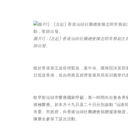
圖片1) : (左起) 香港汕頭社團總會陳志明常
師出發。
鑑於香港第五波疫情緊急，黨中央、國務院決策部
日抵達香港，並由商務及經濟發展局局長邱騰華代
較早前汕頭市響應國家呼籲，第一時間向社會各界發
積極響應。於本月十九日及二十日分別啟動 “汕港同
市委、市政府，向香港汕頭社團總會捐贈援港物資
陳勝全參加了該次活動。