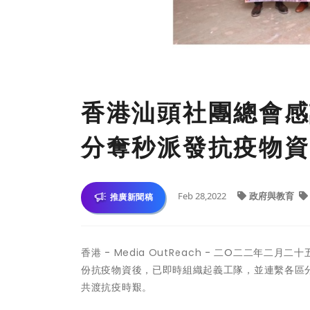
香港汕頭社團總會感
分奪秒派發抗疫物資
Feb 28,2022
政府與教育
推廣新聞稿
香港 -
Media OutReach
- 二O二二年二月二十
份抗疫物資後，已即時組織起義工隊，並連繫各區
共渡抗疫時艱。