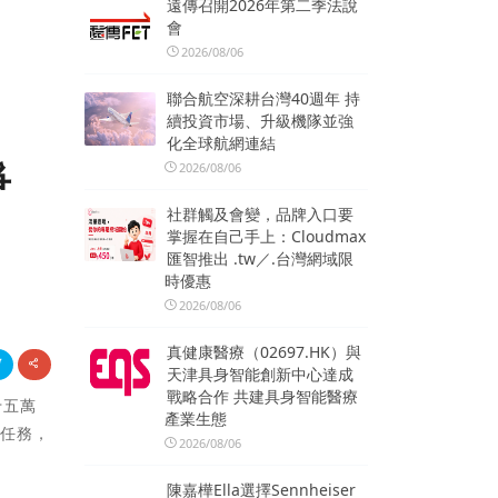
遠傳召開2026年第二季法說
會
2026/08/06
聯合航空深耕台灣40週年 持
續投資市場、升級機隊並強
化全球航網連結
爭
2026/08/06
社群觸及會變，品牌入口要
掌握在自己手上：Cloudmax
匯智推出 .tw／.台灣網域限
時優惠
2026/08/06
真健康醫療（02697.HK）與
天津具身智能創新中心達成
戰略合作 共建具身智能醫療
十五萬
產業生態
切任務，
2026/08/06
陳嘉樺Ella選擇Sennheiser