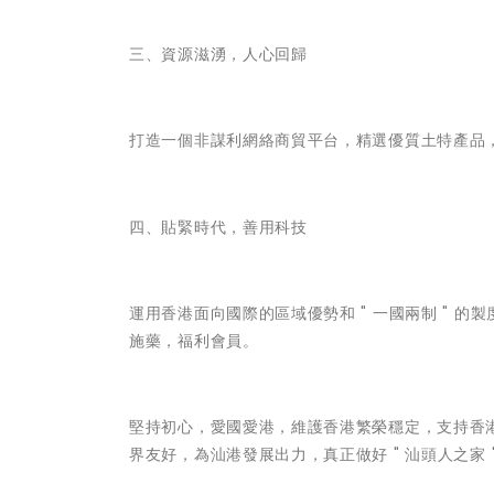
三、資源滋湧，人心回歸
打造一個非謀利網絡商貿平台，精選優質土特產品
四、貼緊時代，善用科技
運用香港面向國際的區域優勢和 " 一國兩制 " 的製度
施藥，福利會員。
堅持初心，愛國愛港，維護香港繁榮穩定，支持香
界友好，為汕港發展出力，真正做好 " 汕頭人之家 "