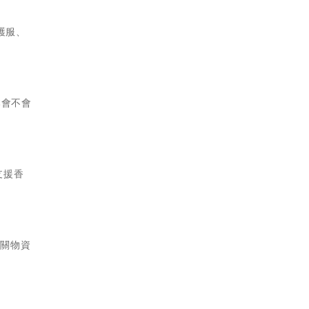
護服、
本會不會
支援香
有關物資