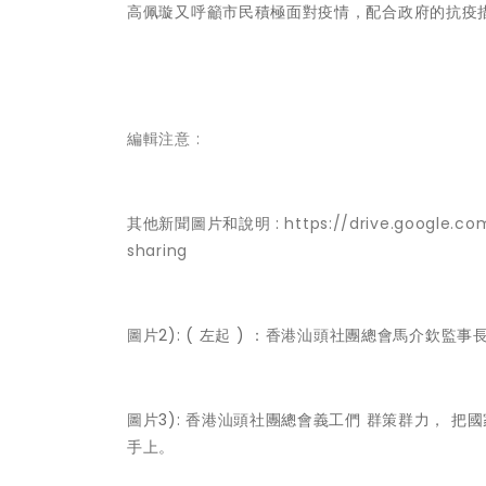
高佩璇又呼籲市民積極面對疫情，配合政府的抗疫
編輯注意 :
其他新聞圖片和說明 :
https://drive.google.
sharing
圖片2): ( 左起 ) ：香港汕頭社團總會馬介
圖片3): 香港汕頭社團總會義工們 群策群力， 
手上。