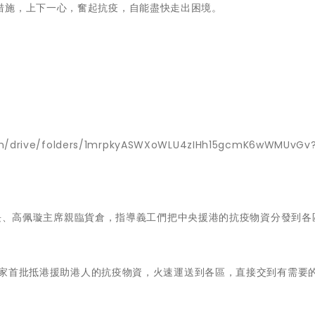
措施，上下一心，奮起抗疫，自能盡快走出困境。
com/drive/folders/1mrpkyASWXoWLU4zIHh15gcmK6wWMUvGv
欽監事長、高佩璇主席親臨貨倉，指導義工們把中央援港的抗疫物資分發到各
把國家首批抵港援助港人的抗疫物資，火速運送到各區，直接交到有需要