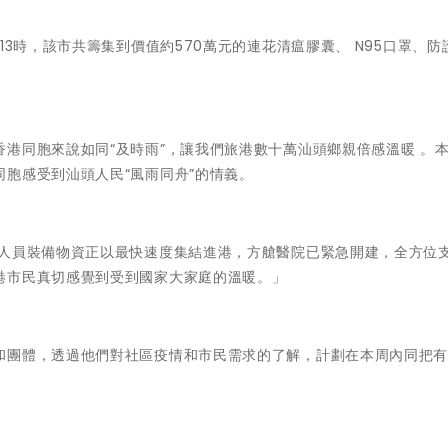
13時，該市共籌集到價值約570萬元的連花清瘟膠囊、 N95口罩、防
。
港同胞來說如同“及時雨”，讓我們旅港數十萬汕頭鄉親倍感溫暖 。
胞感受到汕頭人民“風雨同舟”的情義。
疫人員裝備物資正以最快速度集結進港，方艙醫院已緊急開建，全方位
港市民真切感覺到受到國家大家庭的溫暖。」
和團體，透過他們對社區疫情和市民需求的了解，計劃在本周內同把