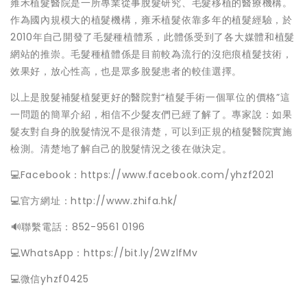
雍禾植髮醫院是一所專業從事脫髮研究、毛髮移植的醫療機構。
作為國內規模大的植髮機構，雍禾植髮依靠多年的植髮經驗，於
2010年自己開發了毛髮種植體系，此體係受到了各大媒體和植髮
網站的推崇。毛髮種植體係是目前較為流行的沒疤痕植髮技術，
效果好，放心性高，也是眾多脫髮患者的較佳選擇。
以上是脫髮補髮植髮更好的醫院對“植髮手術一個單位的價格”這
一問題的簡單介紹，相信不少髮友們已經了解了。專家說：如果
髮友對自身的脫髮情況不是很清楚，可以到正規的植髮醫院實施
檢測。清楚地了解自己的脫髮情況之後在做決定。
💻Facebook：https://www.facebook.com/yhzf2021
💻官方網址：http://www.zhifa.hk/
️🔊聯繫電話：852-9561 0196
💻WhatsApp：https://bit.ly/2WzlfMv
💻微信yhzf0425