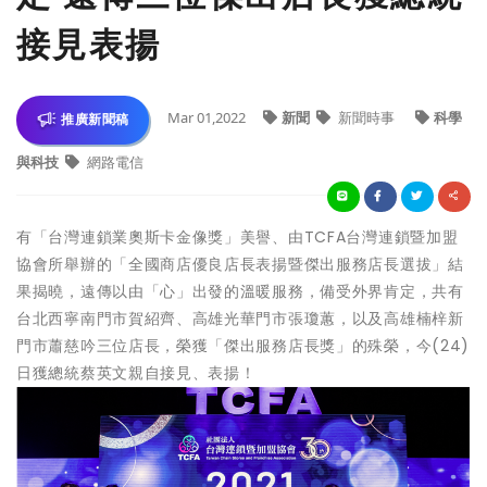
接見表揚
Mar 01,2022
新聞
新聞時事
科學
推廣新聞稿
與科技
網路電信
有「台灣連鎖業奧斯卡金像獎」美譽、由TCFA台灣連鎖暨加盟
協會所舉辦的「全國商店優良店長表揚暨傑出服務店長選拔」結
果揭曉，遠傳以由「心」出發的溫暖服務，備受外界肯定，共有
台北西寧南門市賀紹齊、高雄光華門市張瓊蕙，以及高雄楠梓新
門市蕭慈吟三位店長，榮獲「傑出服務店長獎」的殊榮，今(24)
日獲總統蔡英文親自接見、表揚！