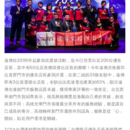
遠傳自2006年起參加此選拔活動，迄今已培育出近200位優良
店長，其中有50位店長獲得傑出店長的榮耀！今年遠傳共推薦10
位直營門市的優良店長參與評選，在第二組的33個名額中，遠傳
即有3位當選傑出店長，名額佔比高達電信產業的60%，顯示遠
傳在連鎖門市服務品質卓越，獲得專家評審的一致肯定。台北西
寧南門市賀紹齊表示，很高興能獲獎並激勵自己勇於突破，創造
與眾不同；高雄光華門市張瓊蕙分享所有的服務經驗，都是讓自
己成長的養分，高雄楠梓新門市蕭慈吟則認為，服務是從「心」
開始，貼近用戶需求是關鍵。
TCFA台灣連鎖暨加盟協會所舉辦「全國商店優良店長表揚暨傑