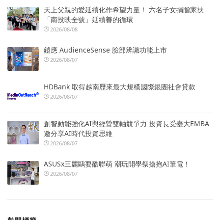
天上父親的愛延續化作希望力量！ 六名子女捐贈家扶
「南投映全號」延續善的循環
2026/08/08
鎧應 AudienceSense 臉部辨識功能上市
2026/08/07
HDBank 取得越南歷來最大規模國際銀團社會貸款
2026/08/07
創智動能強化AI與經營雙軸競爭力 投資長受臺大EMBA
邀分享AI時代投資思維
2026/08/07
ASUSx三麗鷗耍酷聯萌 潮玩開學祭搶抱AI筆電！
2026/08/07