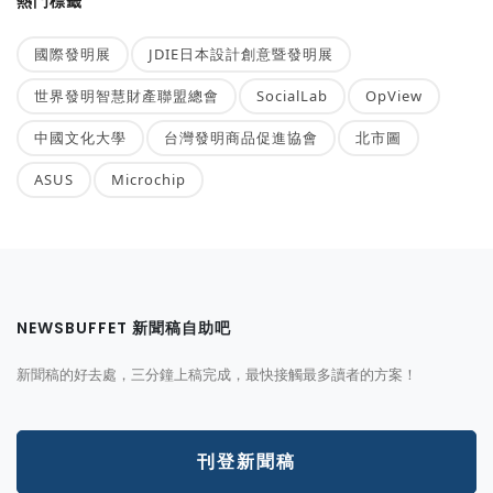
熱門標籤
國際發明展
JDIE日本設計創意暨發明展
世界發明智慧財產聯盟總會
SocialLab
OpView
中國文化大學
台灣發明商品促進協會
北市圖
ASUS
Microchip
NEWSBUFFET 新聞稿自助吧
新聞稿的好去處，三分鐘上稿完成，最快接觸最多讀者的方案！
刊登新聞稿